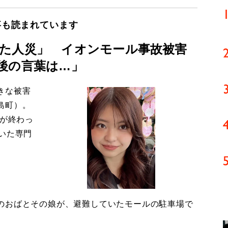
事も読まれています
た人災」 イオンモール事故被害
後の言葉は…」
きな被害
島町）。
導が終わっ
いた専門
のおばとその娘が、避難していたモールの駐車場で