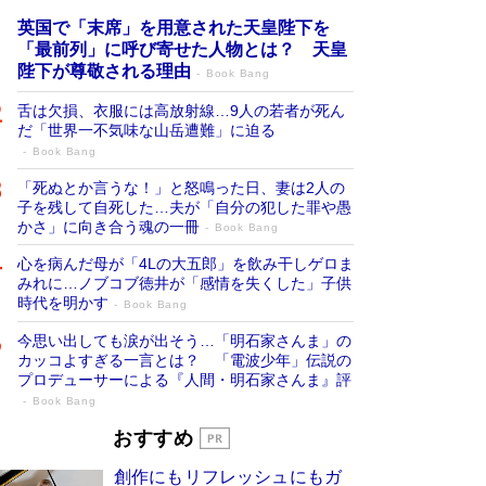
英国で「末席」を用意された天皇陛下を
「最前列」に呼び寄せた人物とは？ 天皇
陛下が尊敬される理由
Book Bang
舌は欠損、衣服には高放射線…9人の若者が死ん
だ「世界一不気味な山岳遭難」に迫る
Book Bang
「死ぬとか言うな！」と怒鳴った日、妻は2人の
子を残して自死した…夫が「自分の犯した罪や愚
かさ」に向き合う魂の一冊
Book Bang
心を病んだ母が「4Lの大五郎」を飲み干しゲロま
みれに…ノブコブ徳井が「感情を失くした」子供
時代を明かす
Book Bang
今思い出しても涙が出そう…「明石家さんま」の
カッコよすぎる一言とは？ 「電波少年」伝説の
プロデューサーによる『人間・明石家さんま』評
Book Bang
「宇宙兄弟」最終46巻がベストセラー1
おすすめ
位 宇宙開発への関心を押し上げた18年の
創作にもリフレッシュにもガ
物語に幕 特装版には「宇宙で描かれたマ