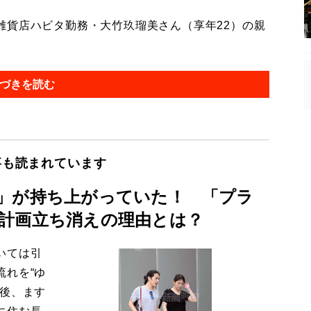
貨店ハビタ勤務・大竹玖瑠美さん（享年22）の親
づきを読む
事も読まれています
」が持ち上がっていた！ 「プラ
計画立ち消えの理由とは？
いては引
流れを“ゆ
今後、ます