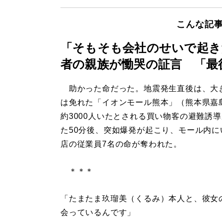
こんな記
「そもそも会社のせいで起き
者の親族が慟哭の証言 「最
助かった命だった。地震発生直後は、大
は免れた「イオンモール熊本」（熊本県嘉
約3000人いたとされる買い物客の避難誘
た50分後、突如爆発が起こり、モール内に
店の従業員7名の命が奪われた。
＊＊＊
「たまたま玖瑠美（くるみ）本人と、彼女
会っているんです」