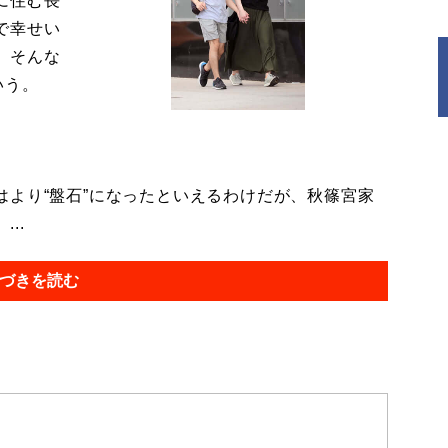
に住む長
で幸せい
。そんな
いう。
より“盤石”になったといえるわけだが、秋篠宮家
..
づきを読む