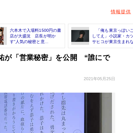
情報提供
六本木で入場料1500円の書
「俺も東京っぽい
店が大盛況 店長が明か
してえ」小説家・カ
す“人気の秘密と意...
サヒコが東京生まれな.
祐が「営業秘密」を公開 “誰にで
2021年05月25日