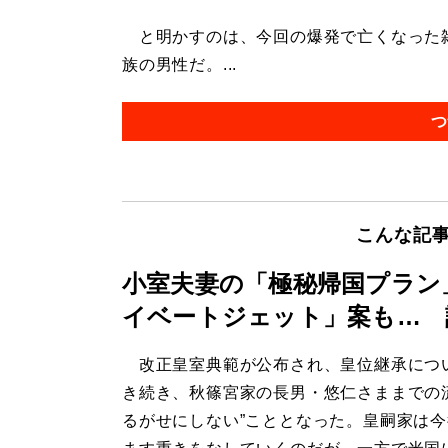
と明かすのは、今回の爆発で亡くなった雑
族の男性だ。...
つ
こんな記
小室夫妻の「極秘帰国プラン
イベートジェット」案も… 
改正皇室典範が公布され、皇位継承につ
き続き、秋篠宮家の長男・悠仁さままでの
るがせにしない”こととなった。皇嗣家は