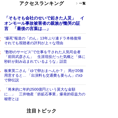
アクセスランキング
一覧
「そもそも会社のせいで起きた人災」 イ
オンモール事故被害者の親族が慟哭の証
言 「最後の言葉は…」
“爆死”報道の「のん」13年ぶり連ドラ本格復帰
それでも視聴者の評判が上々な理由
“数秒のサービス”で仕事を干された人気司会者
「前田武彦さん」 生涯現役だった気概と「体に
秒針が刻み込まれているような」話芸
板東英二さん「ゆで卵おまへんか？」 局が20個
用意すると… 「出演料も交通費も要らん」のゆ
で卵伝説
「将来的に年約2500億円という莫大な金額
に…」 三井物産「鉄鉱石事業」爆発的収益力の
秘密とは
注目トピック