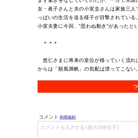
ます重きをなしていくのだが、一方で米国
女・眞子さんと夫の小室圭さんは家族三人
っぱいの生活を送る様子が目撃されている
小室夫妻に今回、“思わぬ動き”があったと
＊＊＊
悠仁さまに将来の皇位が移っていく流れは
からは「順風満帆」の気配は漂ってこない。.
つ