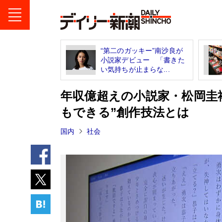
“第二のガッキー”南沙良が
小説家デビュー 「書きた
い気持ちが止まらな...
年収億超えの小説家・松岡圭
もできる”創作技法とは
国内
社会