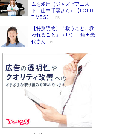
ムを愛用（ジャズピアニス
ンガ」も収録
Book Bang
ト 山中千尋さん）【LOTTE
美輪明宏 晩年の回答を集めた『ほほえんで生き
TIMES】
PR
るための人生相談』がランクイン［エンターテイ
メントベストセラー］
Book Bang
【特別読物】「救うこと、救
われること」（17） 角田光
「『火垂るの墓』は、大嘘である」原作者が抱き
代さん
続けた“自責の念”とは…「自己憐憫は描きたくな
PR
い」監督が徹底的にこだわったこと（後編） #
戦争の記憶
Book Bang
皇室はなぜ世界から尊敬されているのか？ 「天
皇陛下はお元気でおられるか」がサウジ国王の第
一声になる理由
Book Bang
東野圭吾、伊坂幸太郎の人気シリーズ最新作どち
らも文庫化 映画化された直木賞受賞作もランク
イン［文庫ベストセラー］
Book Bang