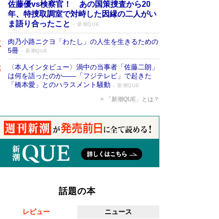
佐藤優vs検察官！ あの国策捜査から20
年、特捜取調室で対峙した因縁の二人がい
ま語り合ったこと
新潮QUE
肉乃小路ニクヨ「わたし」の人生を生きるための
5冊
新潮QUE
〈本人インタビュー〉渦中の当事者「佐藤二朗」
は何を語ったのか――「フジテレビ」で起きた
「橋本愛」とのハラスメント騒動
新潮QUE
「新潮QUE」とは？
話題の本
レビュー
ニュース