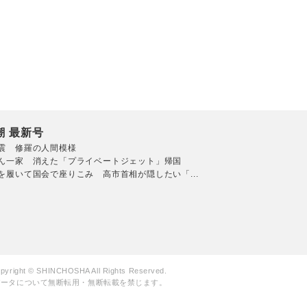
潮 最新号
震 修羅の人間模様
ん一家 消えた「プライベートジェット」帰国
を履いて国会で座りこみ 高市首相が隠したい「...
pyright © SHINCHOSHA All Rights Reserved.
データについて無断転用・無断転載を禁じます。