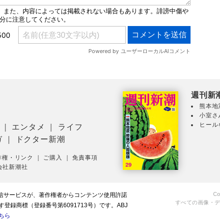
週刊新
熊本地
小室さ
ヒール
｜
エンタメ
｜
ライフ
ガ
｜
ドクター新潮
作権・リンク
｜
ご購入
｜
免責事項
会社新潮社
Co
配信サービスが、著作権者からコンテンツ使用許諾
すべての画像・
録商標（登録番号第6091713号）です。ABJ
ちら