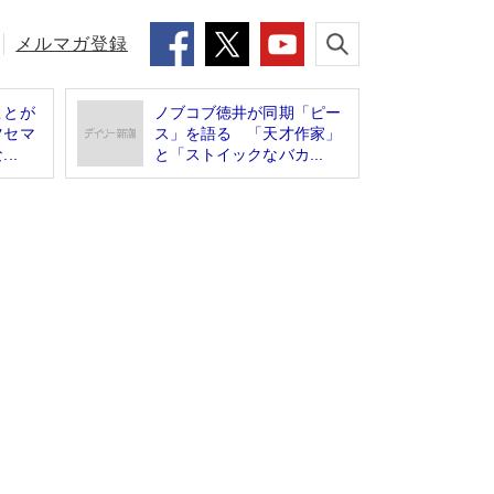
メルマガ登録
ことが
ノブコブ徳井が同期「ピー
ツセマ
ス」を語る 「天才作家」
..
と「ストイックなバカ...