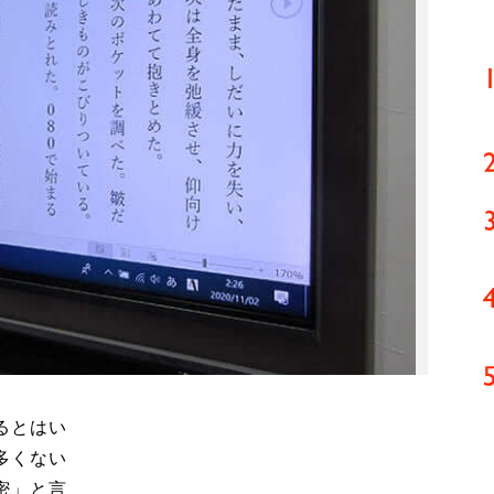
るとはい
多くない
密」と言