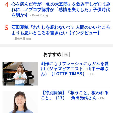
心を病んだ母が「4Lの大五郎」を飲み干しゲロまみ
れに…ノブコブ徳井が「感情を失くした」子供時代
を明かす
Book Bang
石田夏穂『わたしを庇わないで』人間のいいところ
よりも悪いところを書きたい【インタビュー】
Book Bang
おすすめ
創作にもリフレッシュにもガムを愛
用（ジャズピアニスト 山中千尋さ
ん）【LOTTE TIMES】
PR
【特別読物】「救うこと、救われる
こと」（17） 角田光代さん
PR