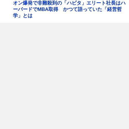
オン爆発で非難殺到の「ハビタ」エリート社長はハ
ーバードでMBA取得 かつて語っていた「経営哲
学」とは