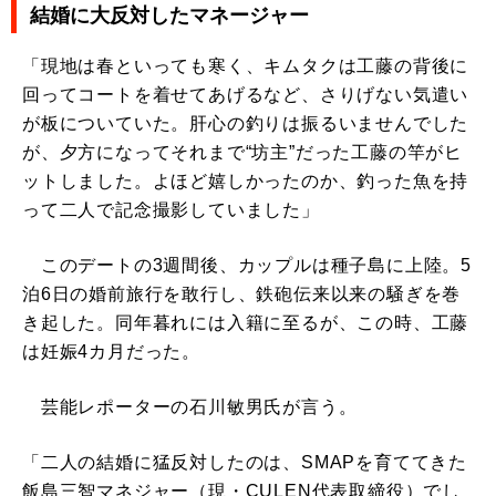
結婚に大反対したマネージャー
「現地は春といっても寒く、キムタクは工藤の背後に
回ってコートを着せてあげるなど、さりげない気遣い
が板についていた。肝心の釣りは振るいませんでした
が、夕方になってそれまで“坊主”だった工藤の竿がヒ
ットしました。よほど嬉しかったのか、釣った魚を持
って二人で記念撮影していました」
このデートの3週間後、カップルは種子島に上陸。5
泊6日の婚前旅行を敢行し、鉄砲伝来以来の騒ぎを巻
き起した。同年暮れには入籍に至るが、この時、工藤
は妊娠4カ月だった。
芸能レポーターの石川敏男氏が言う。
「二人の結婚に猛反対したのは、SMAPを育ててきた
飯島三智マネジャー（現・CULEN代表取締役）でし