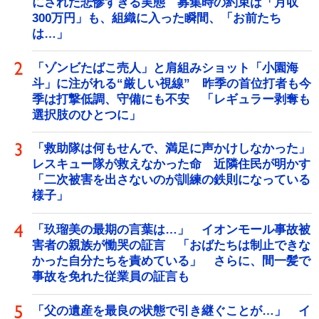
にされた悲惨すぎる実態 募集時の約束は「月収
300万円」も、組織に入った瞬間、「お前たち
は…」
「ゾンビたばこ売人」と肩組みショット「小園海
斗」に注がれる“厳しい視線” 昨季の首位打者も今
季は打撃低調、守備にも不安 「レギュラー剥奪も
選択肢のひとつに」
「救助隊は何もせんで、満足に声かけしなかった」
レスキュー隊が救えなかった命 近隣住民が明かす
「二次被害を出さないのが訓練の鉄則になっている
様子」
「玖瑠美の最期の言葉は…」 イオンモール事故被
害者の親族が慟哭の証言 「おばたちは制止できな
かった自分たちを責めている」 さらに、間一髪で
事故を免れた従業員の証言も
「父の遺産を最良の状態で引き継ぐことが…」 イ