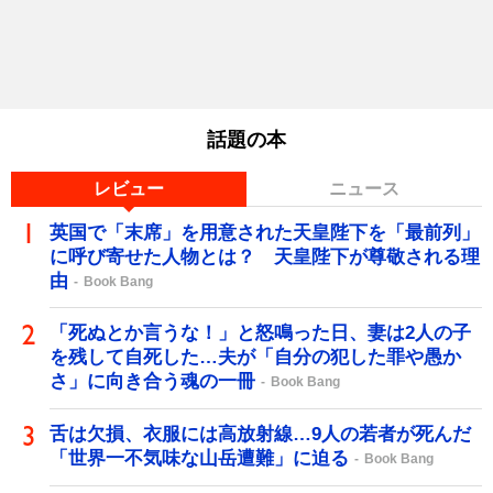
話題の本
レビュー
ニュース
英国で「末席」を用意された天皇陛下を「最前列」
に呼び寄せた人物とは？ 天皇陛下が尊敬される理
由
Book Bang
「死ぬとか言うな！」と怒鳴った日、妻は2人の子
を残して自死した…夫が「自分の犯した罪や愚か
さ」に向き合う魂の一冊
Book Bang
舌は欠損、衣服には高放射線…9人の若者が死んだ
「世界一不気味な山岳遭難」に迫る
Book Bang