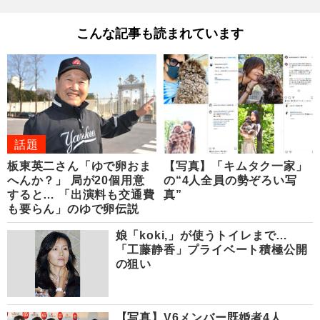
こんな記事も読まれています
話題
板東英二さん「ゆで卵おま
【写真】「キムタク一家」
へんか？」 局が20個用意
の“4人全員の勢ぞろい写
すると… 「出演料も交通費
真”
も要らん」のゆで卵伝説
娘「koki,」が使うトイレまで…
「工藤静香」プライベート積極公開
の狙い
【写真】V6メンバー既婚者4人