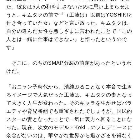
た。彼女は5人の和を乱さないために思い止まらせよ
うと、キムタクの前で『（工藤は）以前はYOSHIKIと
付き合っていた女』などと言い放った。キムタクは、
自分の選んだ女性を悪しざまに言われたことで『この
人とは一緒に仕事はできない』と悟ったというので
す」
そこに、のちのSMAP分裂の萌芽があったというわ
けだ。
「おニャン子時代から、清純ぶることなく本音で生き
るイメージで人気だった工藤は、キムタクの妻となっ
て大きく人生が変わった。そのキャラを生かせばバラ
エティや育児番組でも重宝されたでしょうが、国民的
スターの妻となったことで一気に裏方へ回ることにな
った。現在、次女のモデル・Koki，のプロデュースに
余念がないのは、華やかな世界から退かざるを得なく