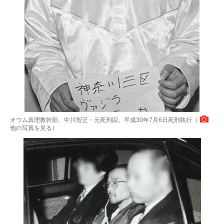
オウム真理教幹部、中川智正・元死刑囚。平成30年7月6日死刑執行（
他の写真を見る
）