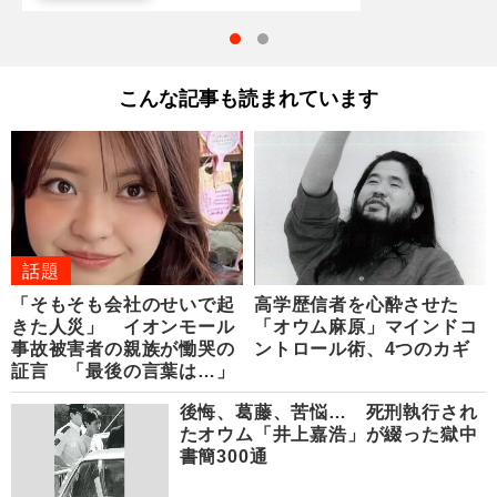
こんな記事も読まれています
話題
「そもそも会社のせいで起
高学歴信者を心酔させた
きた人災」 イオンモール
「オウム麻原」マインドコ
事故被害者の親族が慟哭の
ントロール術、4つのカギ
証言 「最後の言葉は…」
後悔、葛藤、苦悩… 死刑執行され
たオウム「井上嘉浩」が綴った獄中
書簡300通