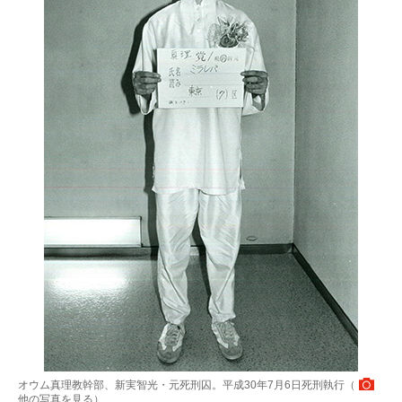
オウム真理教幹部、新実智光・元死刑囚。平成30年7月6日死刑執行（
他の写真を見る
）