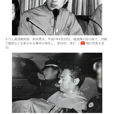
オウム真理教幹部、村井秀夫。平成7年4月23日、報道陣の目の前で、刃物
で腹部などを刺される事件が発生し、翌24日、死亡 （
他の写真を見
る
）