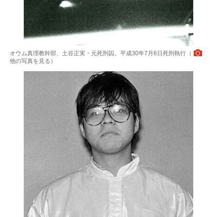
オウム真理教幹部、土谷正実・元死刑囚。平成30年7月6日死刑執行（
他の写真を見る
）