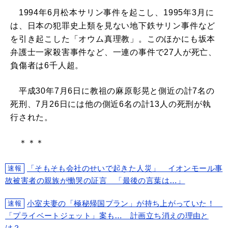
1994年6月松本サリン事件を起こし、1995年3月に
は、日本の犯罪史上類を見ない地下鉄サリン事件など
を引き起こした「オウム真理教」。このほかにも坂本
弁護士一家殺害事件など、一連の事件で27人が死亡、
負傷者は6千人超。
平成30年7月6日に教祖の麻原彰晃と側近の計7名の
死刑、7月26日には他の側近6名の計13人の死刑が執
行された。
＊＊＊
「そもそも会社のせいで起きた人災」 イオンモール事
速報
故被害者の親族が慟哭の証言 「最後の言葉は…」
小室夫妻の「極秘帰国プラン」が持ち上がっていた！
速報
「プライベートジェット」案も… 計画立ち消えの理由と
は？