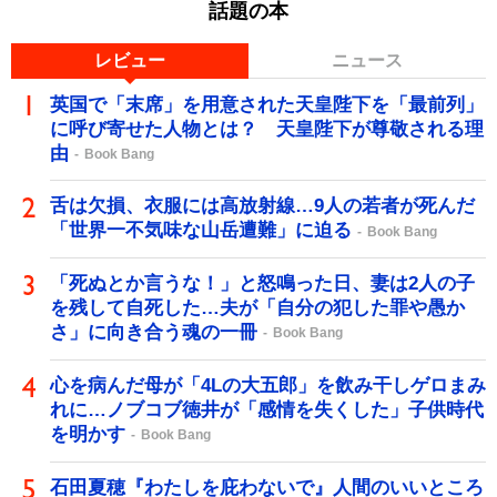
話題の本
レビュー
ニュース
英国で「末席」を用意された天皇陛下を「最前列」
に呼び寄せた人物とは？ 天皇陛下が尊敬される理
由
Book Bang
舌は欠損、衣服には高放射線…9人の若者が死んだ
「世界一不気味な山岳遭難」に迫る
Book Bang
「死ぬとか言うな！」と怒鳴った日、妻は2人の子
を残して自死した…夫が「自分の犯した罪や愚か
さ」に向き合う魂の一冊
Book Bang
心を病んだ母が「4Lの大五郎」を飲み干しゲロまみ
れに…ノブコブ徳井が「感情を失くした」子供時代
を明かす
Book Bang
石田夏穂『わたしを庇わないで』人間のいいところ