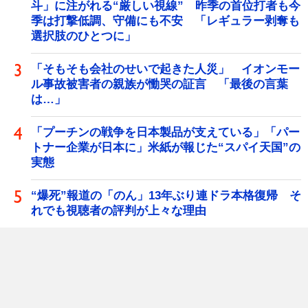
斗」に注がれる“厳しい視線” 昨季の首位打者も今
季は打撃低調、守備にも不安 「レギュラー剥奪も
選択肢のひとつに」
「そもそも会社のせいで起きた人災」 イオンモー
ル事故被害者の親族が慟哭の証言 「最後の言葉
は…」
「プーチンの戦争を日本製品が支えている」「パー
トナー企業が日本に」米紙が報じた“スパイ天国”の
実態
“爆死”報道の「のん」13年ぶり連ドラ本格復帰 そ
れでも視聴者の評判が上々な理由