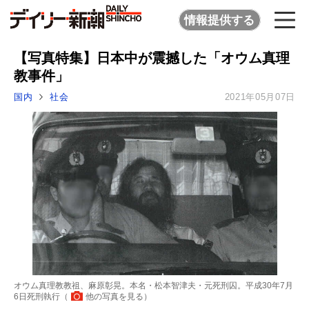
情報提供する
【写真特集】日本中が震撼した「オウム真理
教事件」
国内
社会
2021年05月07日
オウム真理教教祖、麻原彰晃。本名・松本智津夫・元死刑囚。平成30年7月
6日死刑執行（
他の写真を見る
）