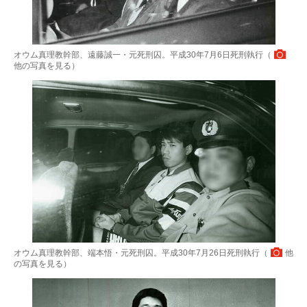
オウム真理教幹部、遠藤誠一・元死刑囚。平成30年7月6日死刑執行（
他の写真を見る
）
オウム真理教幹部、端本悟・元死刑囚。平成30年7月26日死刑執行（
他
の写真を見る
）