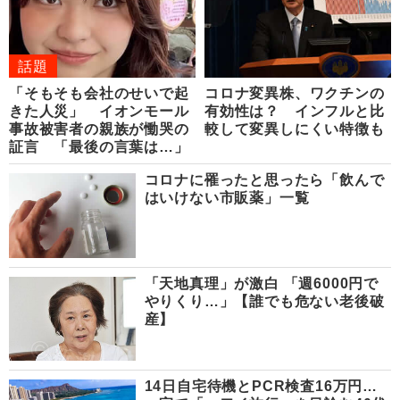
話題
「そもそも会社のせいで起
コロナ変異株、ワクチンの
きた人災」 イオンモール
有効性は？ インフルと比
事故被害者の親族が慟哭の
較して変異しにくい特徴も
証言 「最後の言葉は…」
コロナに罹ったと思ったら「飲んで
はいけない市販薬」一覧
「天地真理」が激白 「週6000円で
やりくり…」【誰でも危ない老後破
産】
14日自宅待機とPCR検査16万円…