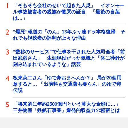
「そもそも会社のせいで起きた人災」 イオンモー
ル事故被害者の親族が慟哭の証言 「最後の言葉
は…」
“爆死”報道の「のん」13年ぶり連ドラ本格復帰 そ
れでも視聴者の評判が上々な理由
“数秒のサービス”で仕事を干された人気司会者「前
田武彦さん」 生涯現役だった気概と「体に秒針が
刻み込まれているような」話芸
板東英二さん「ゆで卵おまへんか？」 局が20個用
意すると… 「出演料も交通費も要らん」のゆで卵
伝説
「将来的に年約2500億円という莫大な金額に…」
三井物産「鉄鉱石事業」爆発的収益力の秘密とは