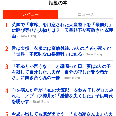
話題の本
レビュー
ニュース
英国で「末席」を用意された天皇陛下を「最前列」
に呼び寄せた人物とは？ 天皇陛下が尊敬される理
由
Book Bang
舌は欠損、衣服には高放射線…9人の若者が死んだ
「世界一不気味な山岳遭難」に迫る
Book Bang
「死ぬとか言うな！」と怒鳴った日、妻は2人の子
を残して自死した…夫が「自分の犯した罪や愚か
さ」に向き合う魂の一冊
Book Bang
心を病んだ母が「4Lの大五郎」を飲み干しゲロまみ
れに…ノブコブ徳井が「感情を失くした」子供時代
を明かす
Book Bang
今思い出しても涙が出そう…「明石家さんま」のカ