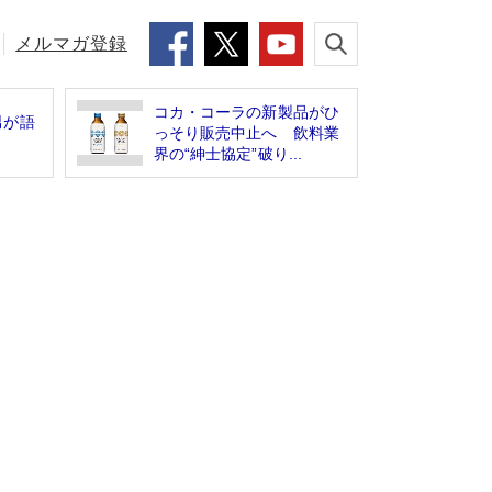
メルマガ登録
コカ・コーラの新製品がひ
男が語
っそり販売中止へ 飲料業
」
界の“紳士協定”破り...