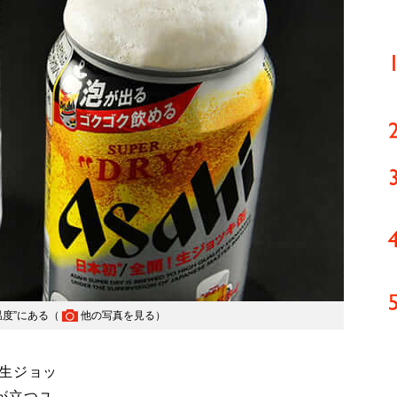
度”にある（
他の写真を見る
）
生ジョッ
が立つユ