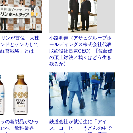
キリンが首位 大株
小路明善（アサヒグループホ
ァンドとケンカして
ールディングス株式会社代表
「経営戦略」とは
取締役社長兼CEO）【佐藤優
の頂上対決／我々はどう生き
残るか】
ーラの新製品がひっ
鉄道会社が就活生に「アイ
中止へ 飲料業界
ス、コーヒー、うどんの中で