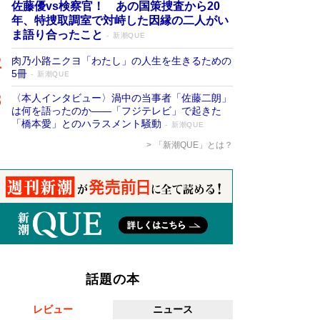
佐藤優vs検察官！ あの国策捜査から20
年、特捜取調室で対峙した因縁の二人がい
ま語り合ったこと
新潮QUE
肉乃小路ニクヨ「わたし」の人生を生きるための
5冊
新潮QUE
〈本人インタビュー〉渦中の当事者「佐藤二朗」
は何を語ったのか――「フジテレビ」で起きた
「橋本愛」とのハラスメント騒動
新潮QUE
「新潮QUE」とは？
話題の本
レビュー
ニュース