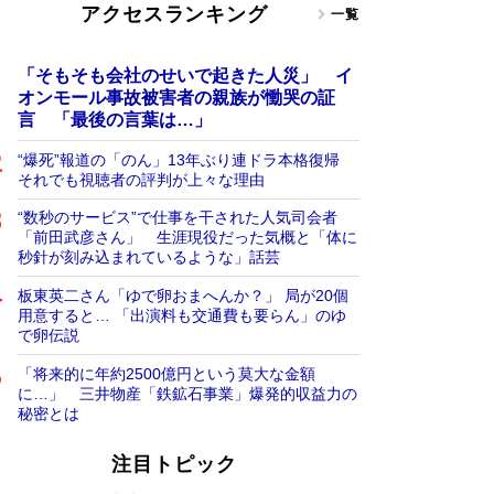
アクセスランキング
一覧
「そもそも会社のせいで起きた人災」 イ
オンモール事故被害者の親族が慟哭の証
言 「最後の言葉は…」
“爆死”報道の「のん」13年ぶり連ドラ本格復帰
それでも視聴者の評判が上々な理由
“数秒のサービス”で仕事を干された人気司会者
「前田武彦さん」 生涯現役だった気概と「体に
秒針が刻み込まれているような」話芸
板東英二さん「ゆで卵おまへんか？」 局が20個
用意すると… 「出演料も交通費も要らん」のゆ
で卵伝説
「将来的に年約2500億円という莫大な金額
に…」 三井物産「鉄鉱石事業」爆発的収益力の
秘密とは
注目トピック