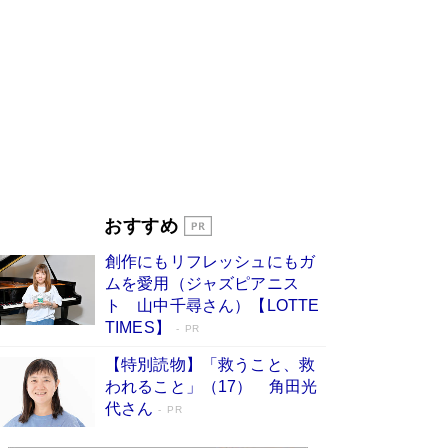
ンガ」も収録
Book Bang
美輪明宏 晩年の回答を集めた『ほほえんで生き
るための人生相談』がランクイン［エンターテイ
メントベストセラー］
Book Bang
「『火垂るの墓』は、大嘘である」原作者が抱き
続けた“自責の念”とは…「自己憐憫は描きたくな
い」監督が徹底的にこだわったこと（後編） #
戦争の記憶
Book Bang
皇室はなぜ世界から尊敬されているのか？ 「天
おすすめ
皇陛下はお元気でおられるか」がサウジ国王の第
一声になる理由
Book Bang
創作にもリフレッシュにもガ
東野圭吾、伊坂幸太郎の人気シリーズ最新作どち
ムを愛用（ジャズピアニス
らも文庫化 映画化された直木賞受賞作もランク
ト 山中千尋さん）【LOTTE
イン［文庫ベストセラー］
Book Bang
TIMES】
PR
【特別読物】「救うこと、救
われること」（17） 角田光
代さん
PR