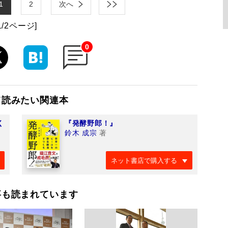
1
2
次へ
1/2ページ]
0
て読みたい関連本
く
『発酵野郎！』
鈴木 成宗
著
ネット書店で購入する
事も読まれています