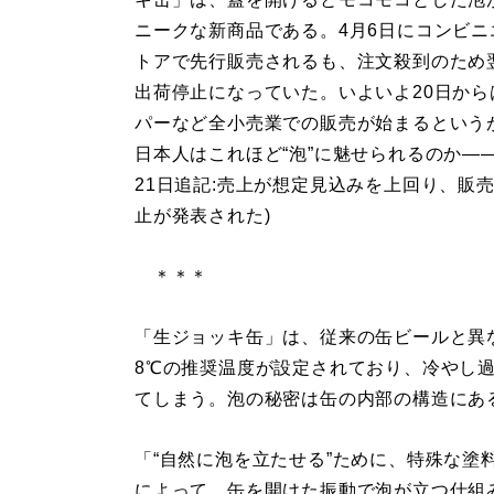
ニークな新商品である。4月6日にコンビニ
トアで先行販売されるも、注文殺到のため
出荷停止になっていた。いよいよ20日から
パーなど全小売業での販売が始まるという
日本人はこれほど“泡”に魅せられるのか――
21日追記:売上が想定見込みを上回り、販
止が発表された)
＊＊＊
「生ジョッキ缶」は、従来の缶ビールと異
8℃の推奨温度が設定されており、冷やし
てしまう。泡の秘密は缶の内部の構造にあ
「“自然に泡を立たせる”ために、特殊な塗
によって、缶を開けた振動で泡が立つ仕組