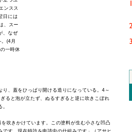
エンスス
翌日には
は、スー
が、なぜ
。(4月
売の一時休
なり、蓋をひっぱり開ける造りになっている。4～
過ぎると泡が立たず、ぬるすぎると逆に吹きこぼれ
る。
料を吹きかけています。この塗料が生む小さな凹凸
みです。現在特許を申請中の仕組みです」（アサヒ