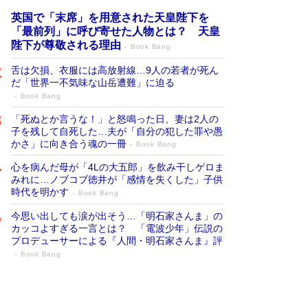
英国で「末席」を用意された天皇陛下を
「最前列」に呼び寄せた人物とは？ 天皇
陛下が尊敬される理由
Book Bang
舌は欠損、衣服には高放射線…9人の若者が死ん
だ「世界一不気味な山岳遭難」に迫る
Book Bang
「死ぬとか言うな！」と怒鳴った日、妻は2人の
子を残して自死した…夫が「自分の犯した罪や愚
かさ」に向き合う魂の一冊
Book Bang
心を病んだ母が「4Lの大五郎」を飲み干しゲロま
みれに…ノブコブ徳井が「感情を失くした」子供
時代を明かす
Book Bang
今思い出しても涙が出そう…「明石家さんま」の
カッコよすぎる一言とは？ 「電波少年」伝説の
プロデューサーによる『人間・明石家さんま』評
Book Bang
「宇宙兄弟」最終46巻がベストセラー1
位 宇宙開発への関心を押し上げた18年の
物語に幕 特装版には「宇宙で描かれたマ