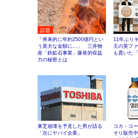
話題
「将来的に年約2500億円とい
11年ぶり
う莫大な金額に…」 三井物
主の英フ
産「鉄鉱石事業」爆発的収益
も貫いた
力の秘密とは
東芝崩壊を予見した男が語る
コカ・コ
「次にヤバイ企業」
そり販売