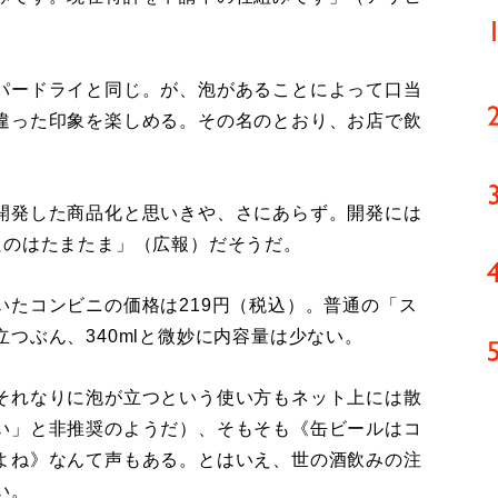
パードライと同じ。が、泡があることによって口当
違った印象を楽しめる。その名のとおり、お店で飲
開発した商品化と思いきや、さにあらず。開発には
たのはたまたま」（広報）だそうだ。
たコンビニの価格は219円（税込）。普通の「ス
つぶん、340mlと微妙に内容量は少ない。
それなりに泡が立つという使い方もネット上には散
い」と非推奨のようだ）、そもそも《缶ビールはコ
よね》なんて声もある。とはいえ、世の酒飲みの注
い。