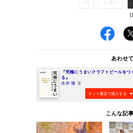
前へ
[
あわせ
『究極にうまいクラフトビールをつ
る』
永井 隆
著
ネット書店で購入する
こんな記