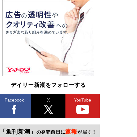
デイリー新潮をフォローする
Facebook
X
YouTube
「週刊新潮」
速報
の発売前日に
が届く！