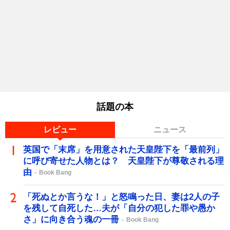
話題の本
レビュー
ニュース
英国で「末席」を用意された天皇陛下を「最前列」
に呼び寄せた人物とは？ 天皇陛下が尊敬される理
由
Book Bang
「死ぬとか言うな！」と怒鳴った日、妻は2人の子
を残して自死した…夫が「自分の犯した罪や愚か
さ」に向き合う魂の一冊
Book Bang