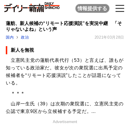
情報提供する
蓮舫、新人候補の“リモート応援演説”を実況中継 「そ
りゃないよね」という声
国内
政治
2021年03月28日
新人を無視
立憲民主党の蓮舫代表代行（53）と言えば、誰もが
知っている政治家だ。彼女が次の衆院選に出馬予定の
候補者を“リモート応援演説”したことが話題になって
いる。
＊＊＊
山岸一生氏（39）は次期の衆院選に、立憲民主党の
公認で東京9区から立候補する予定だ。...
Advertisement