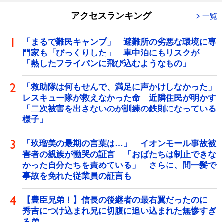
アクセスランキング
一覧
「まるで難民キャンプ」 避難所の劣悪な環境に専
門家も「びっくりした」 車中泊にもリスクが
「熱したフライパンに飛び込むようなもの」
「救助隊は何もせんで、満足に声かけしなかった」
レスキュー隊が救えなかった命 近隣住民が明かす
「二次被害を出さないのが訓練の鉄則になっている
様子」
「玖瑠美の最期の言葉は…」 イオンモール事故被
害者の親族が慟哭の証言 「おばたちは制止できな
かった自分たちを責めている」 さらに、間一髪で
事故を免れた従業員の証言も
【豊臣兄弟！】信長の後継者の最右翼だったのに
秀吉につけ込まれ兄に切腹に追い込まれた無惨すぎ
る弟