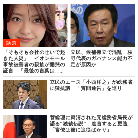
話題
「そもそも会社のせいで起
立民、候補擁立で混乱 枝
きた人災」 イオンモール
野代表のガバナンス能力不
事故被害者の親族が慟哭の
足が原因か
証言 「最後の言葉は…」
立民のエース「小西洋之」が総務省
に猛抗議 「質問通告」を巡り
菅総理に粛清された元総務省局長が
語る“独裁伝説” 進言すると更迭…
「官僚は彼に追従ばかり」