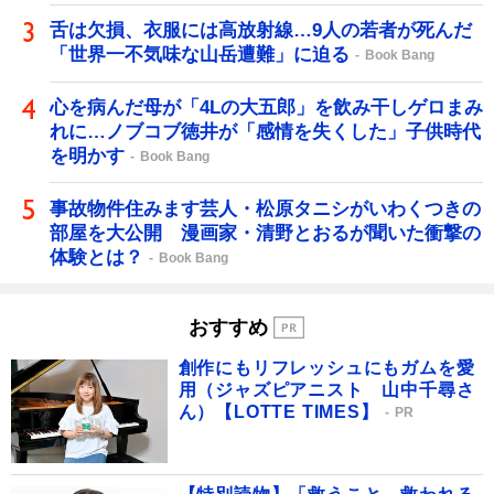
舌は欠損、衣服には高放射線…9人の若者が死んだ
「世界一不気味な山岳遭難」に迫る
Book Bang
心を病んだ母が「4Lの大五郎」を飲み干しゲロまみ
れに…ノブコブ徳井が「感情を失くした」子供時代
を明かす
Book Bang
事故物件住みます芸人・松原タニシがいわくつきの
部屋を大公開 漫画家・清野とおるが聞いた衝撃の
体験とは？
Book Bang
おすすめ
創作にもリフレッシュにもガムを愛
用（ジャズピアニスト 山中千尋さ
ん）【LOTTE TIMES】
PR