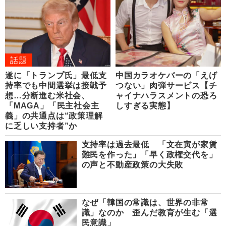
話題
遂に「トランプ氏」最低支
中国カラオケバーの「えげ
持率でも中間選挙は接戦予
つない」肉弾サービス【チ
想…分断進む米社会、
ャイナハラスメントの恐ろ
「MAGA」「民主社会主
しすぎる実態】
義」の共通点は“政策理解
に乏しい支持者”か
支持率は過去最低 「文在寅が家賃
難民を作った」「早く政権交代を」
の声と不動産政策の大失敗
なぜ「韓国の常識は、世界の非常
識」なのか 歪んだ教育が生む「選
民意識」