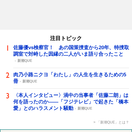
注目トピック
佐藤優vs検察官！ あの国策捜査から20年、特捜取
調室で対峙した因縁の二人がいま語り合ったこと
新潮QUE
肉乃小路ニクヨ「わたし」の人生を生きるための5
冊
新潮QUE
〈本人インタビュー〉渦中の当事者「佐藤二朗」は
何を語ったのか――「フジテレビ」で起きた「橋本
愛」とのハラスメント騒動
新潮QUE
「新潮QUE」とは？