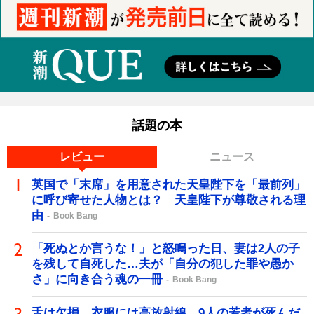
話題の本
レビュー
ニュース
英国で「末席」を用意された天皇陛下を「最前列」
に呼び寄せた人物とは？ 天皇陛下が尊敬される理
由
Book Bang
「死ぬとか言うな！」と怒鳴った日、妻は2人の子
を残して自死した…夫が「自分の犯した罪や愚か
さ」に向き合う魂の一冊
Book Bang
舌は欠損、衣服には高放射線…9人の若者が死んだ