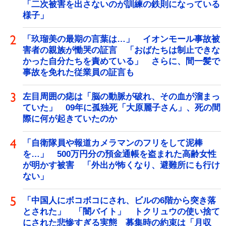
「二次被害を出さないのが訓練の鉄則になっている
様子」
「玖瑠美の最期の言葉は…」 イオンモール事故被
害者の親族が慟哭の証言 「おばたちは制止できな
かった自分たちを責めている」 さらに、間一髪で
事故を免れた従業員の証言も
左目周囲の痣は「脳の動脈が破れ、その血が溜まっ
ていた」 09年に孤独死「大原麗子さん」、死の間
際に何が起きていたのか
「自衛隊員や報道カメラマンのフリをして泥棒
を…」 500万円分の預金通帳を盗まれた高齢女性
が明かす被害 「外出が怖くなり、避難所にも行け
ない」
「中国人にボコボコにされ、ビルの6階から突き落
とされた」 「闇バイト」 トクリュウの使い捨て
にされた悲惨すぎる実態 募集時の約束は「月収