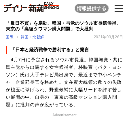
情報提供する
「反日不買」を扇動、韓国・与党のソウル市長選候補、
東京の「高級タワマン購入問題」で大批判
国際
韓国・北朝鮮
2021年03月26日
「日本と経済戦争で勝利する」と発言
4月7日に予定されるソウル市長選。韓国与党・共に
民主党から出馬する女性候補者、朴映宣（パク・ヨン
ソン）氏は大手テレビ局出身で、最近まで中小ベンチ
ャー企業部長官を務めた。文在寅大統領の数々の失政
が槍玉に挙げられ、野党候補に大幅リードを許す苦し
い展開の中、自身の「東京の高級マンション購入問
題」に批判の声が広がっている。...
Advertisement