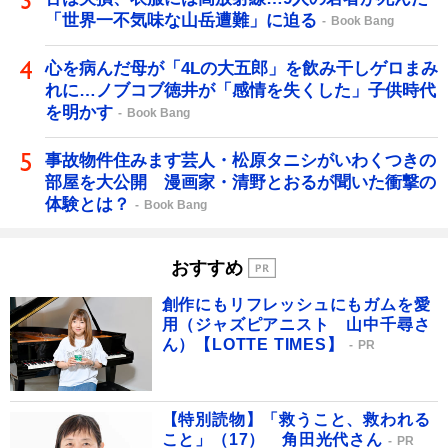
「世界一不気味な山岳遭難」に迫る
Book Bang
心を病んだ母が「4Lの大五郎」を飲み干しゲロまみ
れに…ノブコブ徳井が「感情を失くした」子供時代
を明かす
Book Bang
事故物件住みます芸人・松原タニシがいわくつきの
部屋を大公開 漫画家・清野とおるが聞いた衝撃の
体験とは？
Book Bang
おすすめ
創作にもリフレッシュにもガムを愛
用（ジャズピアニスト 山中千尋さ
ん）【LOTTE TIMES】
PR
【特別読物】「救うこと、救われる
こと」（17） 角田光代さん
PR