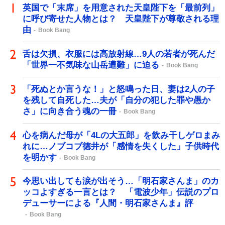
英国で「末席」を用意された天皇陛下を「最前列」
に呼び寄せた人物とは？ 天皇陛下が尊敬される理
由
Book Bang
舌は欠損、衣服には高放射線…9人の若者が死んだ
「世界一不気味な山岳遭難」に迫る
Book Bang
「死ぬとか言うな！」と怒鳴った日、妻は2人の子
を残して自死した…夫が「自分の犯した罪や愚か
さ」に向き合う魂の一冊
Book Bang
心を病んだ母が「4Lの大五郎」を飲み干しゲロまみ
れに…ノブコブ徳井が「感情を失くした」子供時代
を明かす
Book Bang
今思い出しても涙が出そう…「明石家さんま」のカ
ッコよすぎる一言とは？ 「電波少年」伝説のプロ
デューサーによる『人間・明石家さんま』評
Book Bang