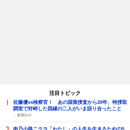
注目トピック
佐藤優vs検察官！ あの国策捜査から20年、特捜取
調室で対峙した因縁の二人がいま語り合ったこと
新潮QUE
肉乃小路ニクヨ「わたし」の人生を生きるための5