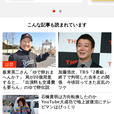
こんな記事も読まれています
話題
板東英二さん「ゆで卵おま
加藤浩次、TBS「2番組」
へんか？」 局が20個用意
終了で判明した吉本との関
すると… 「出演料も交通費
係 今頃回ってきた反乱の
も要らん」のゆで卵伝説
ツケ
石橋貴明は方向転換したのか
YouTube大成功で地上波復活にテレ
ビマンはびっくり