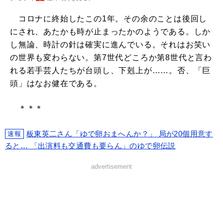
コロナに終始したこの1年。その余のことは後回し
にされ、あたかも時が止まったかのようである。しか
し無論、時計の針は確実に進んでいる。それはお笑い
の世界も変わらない。第7世代どころか第8世代と言わ
れる若手芸人たちが台頭し、下剋上が……。否、「巨
頭」はなお健在である。
＊＊＊
板東英二さん「ゆで卵おまへんか？」 局が20個用意す
速報
ると… 「出演料も交通費も要らん」のゆで卵伝説
advertisement