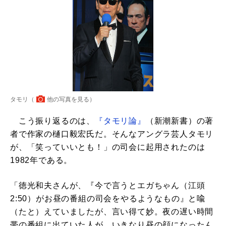
タモリ（
他の写真を見る
）
こう振り返るのは、
『タモリ論』
（新潮新書）の著
者で作家の樋口毅宏氏だ。そんなアングラ芸人タモリ
が、「笑っていいとも！」の司会に起用されたのは
1982年である。
「徳光和夫さんが、『今で言うとエガちゃん（江頭
2:50）がお昼の番組の司会をやるようなもの』と喩
（たと）えていましたが、言い得て妙。夜の遅い時間
帯の番組に出ていた人が、いきなり昼の顔になったん