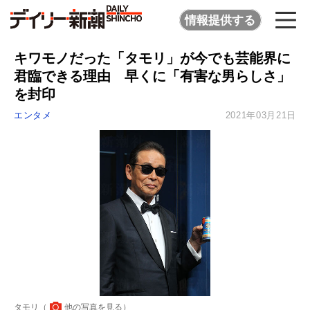
情報提供する
キワモノだった「タモリ」が今でも芸能界に
君臨できる理由 早くに「有害な男らしさ」
を封印
エンタメ
2021年03月21日
タモリ（
他の写真を見る
）