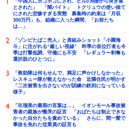
「中国人にボコボコにされ、ビルの6階から突き落
とされた」 「闇バイト」 トクリュウの使い捨て
にされた悲惨すぎる実態 募集時の約束は「月収
300万円」も、組織に入った瞬間、「お前たち
は…」
「ゾンビたばこ売人」と肩組みショット「小園海
斗」に注がれる“厳しい視線” 昨季の首位打者も今
季は打撃低調、守備にも不安 「レギュラー剥奪も
選択肢のひとつに」
「救助隊は何もせんで、満足に声かけしなかった」
レスキュー隊が救えなかった命 近隣住民が明かす
「二次被害を出さないのが訓練の鉄則になっている
様子」
「玖瑠美の最期の言葉は…」 イオンモール事故被
害者の親族が慟哭の証言 「おばたちは制止できな
かった自分たちを責めている」 さらに、間一髪で
事故を免れた従業員の証言も