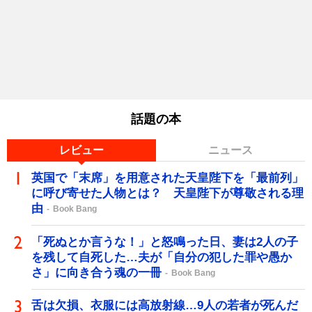
話題の本
レビュー
ニュース
英国で「末席」を用意された天皇陛下を「最前列」
に呼び寄せた人物とは？ 天皇陛下が尊敬される理
由
Book Bang
「死ぬとか言うな！」と怒鳴った日、妻は2人の子
を残して自死した…夫が「自分の犯した罪や愚か
さ」に向き合う魂の一冊
Book Bang
舌は欠損、衣服には高放射線…9人の若者が死んだ