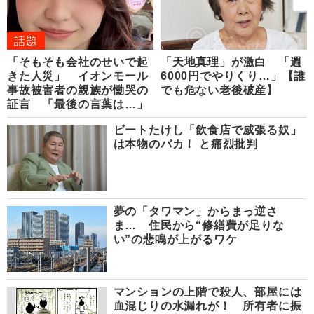
話題
「そもそも会社のせいで起
「天地真理」が激白 「週
きた人災」 イオンモール
6000円でやりくり…」【誰
事故被害者の親族が慟哭の
でも危ない老後破産】
証言 「最後の言葉は…」
ビートたけし「飲食店で威張る奴」
は本物のバカ！ と痛烈批判
夢の「タワマン」からまっ逆さ
ま… 住民から“修繕費が足りな
い”の悲鳴が上がるワケ
マンションの上階で殺人、部屋には
血混じりの水漏れが！ 所有者に振