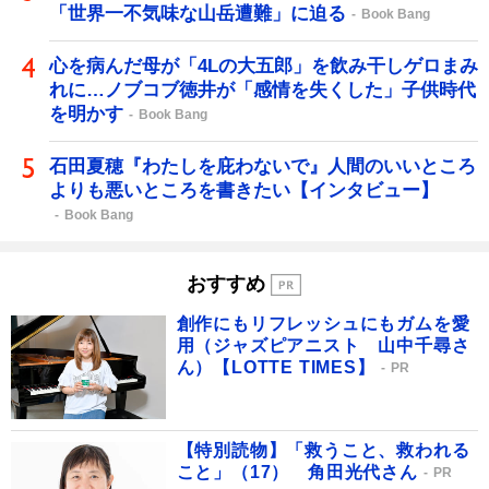
「世界一不気味な山岳遭難」に迫る
Book Bang
心を病んだ母が「4Lの大五郎」を飲み干しゲロまみ
れに…ノブコブ徳井が「感情を失くした」子供時代
を明かす
Book Bang
石田夏穂『わたしを庇わないで』人間のいいところ
よりも悪いところを書きたい【インタビュー】
Book Bang
おすすめ
創作にもリフレッシュにもガムを愛
用（ジャズピアニスト 山中千尋さ
ん）【LOTTE TIMES】
PR
【特別読物】「救うこと、救われる
こと」（17） 角田光代さん
PR