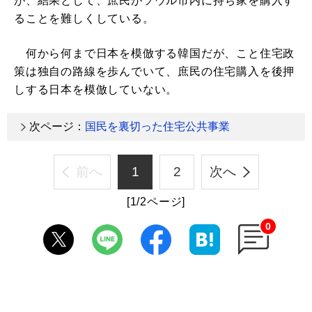
が、結果として、庶民がソウル市内に持ち家を購入す
ることを難しくしている。
何から何まで日本を模倣する韓国だが、こと住宅政
策は独自の路線を歩んでいて、庶民の住宅購入を後押
しする日本を模倣していない。
次ページ：
国民を裏切った住宅公共事業
前へ
1
2
次へ
[1/2ページ]
0