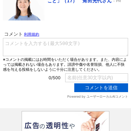
こと」（17） 角田光代さん
PR