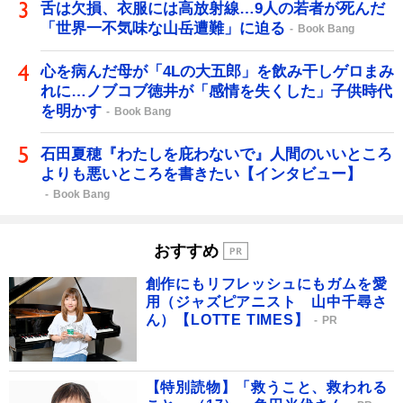
舌は欠損、衣服には高放射線…9人の若者が死んだ
「世界一不気味な山岳遭難」に迫る
Book Bang
心を病んだ母が「4Lの大五郎」を飲み干しゲロまみ
れに…ノブコブ徳井が「感情を失くした」子供時代
を明かす
Book Bang
石田夏穂『わたしを庇わないで』人間のいいところ
よりも悪いところを書きたい【インタビュー】
Book Bang
おすすめ
創作にもリフレッシュにもガムを愛
用（ジャズピアニスト 山中千尋さ
ん）【LOTTE TIMES】
PR
【特別読物】「救うこと、救われる