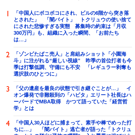
「中国人にボコボコにされ、ビルの6階から突き落
とされた」 「闇バイト」 トクリュウの使い捨て
にされた悲惨すぎる実態 募集時の約束は「月収
300万円」も、組織に入った瞬間、「お前たち
は…」
「ゾンビたばこ売人」と肩組みショット「小園海
斗」に注がれる“厳しい視線” 昨季の首位打者も今
季は打撃低調、守備にも不安 「レギュラー剥奪も
選択肢のひとつに」
「父の遺産を最良の状態で引き継ぐことが…」 イ
オン爆発で非難殺到の「ハビタ」エリート社長はハ
ーバードでMBA取得 かつて語っていた「経営哲
学」とは
「中国人30人ほどに捕まって、素手や棒でめった打
ちに…」 「闇バイト」逃亡者が語った「トクリュ