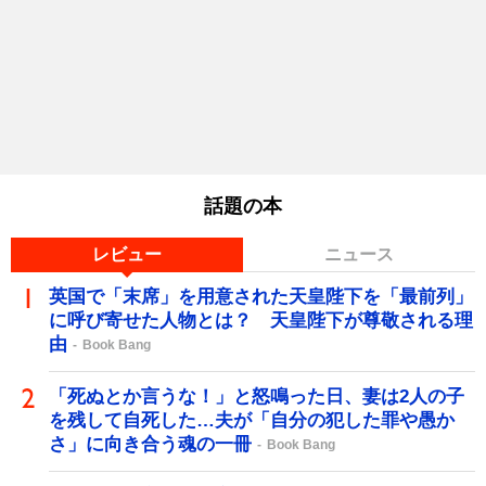
話題の本
レビュー
ニュース
英国で「末席」を用意された天皇陛下を「最前列」
に呼び寄せた人物とは？ 天皇陛下が尊敬される理
由
Book Bang
「死ぬとか言うな！」と怒鳴った日、妻は2人の子
を残して自死した…夫が「自分の犯した罪や愚か
さ」に向き合う魂の一冊
Book Bang