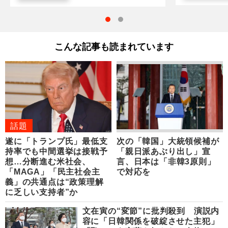
こんな記事も読まれています
話題
遂に「トランプ氏」最低支
次の「韓国」大統領候補が
持率でも中間選挙は接戦予
「親日派あぶり出し」宣
想…分断進む米社会、
言、日本は「非韓3原則」
「MAGA」「民主社会主
で対応を
義」の共通点は“政策理解
に乏しい支持者”か
文在寅の“変節”に批判殺到 演説内
容に「日韓関係を破綻させた主犯」