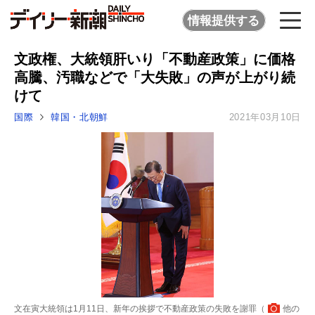
情報提供する
文政権、大統領肝いり「不動産政策」に価格
高騰、汚職などで「大失敗」の声が上がり続
けて
国際
韓国・北朝鮮
2021年03月10日
文在寅大統領は1月11日、新年の挨拶で不動産政策の失敗を謝罪（
他の