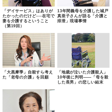
「デイサービス」はありが
13年間義母を介護した城戸
たかったのだけど──在宅で
真亜子さんが語る「介護と
妻を介護するということ
排泄」現場事情
（第19回）
「大黒摩季」自殺すら考え
「地裁が泣いた介護殺人」
た「老母の介護」を回顧
10年後に判明――「母を殺
した長男」の悲しい結末