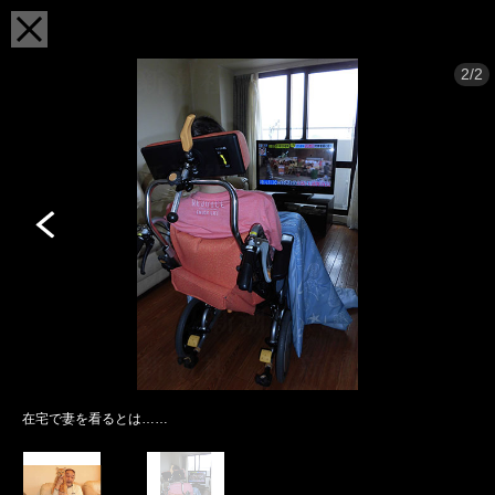
2/2
在宅で妻を看るとは……