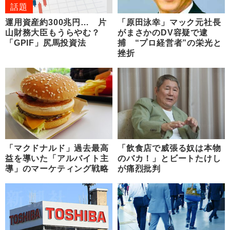
話題
運用資産約300兆円… 片
「原田泳幸」マック元社長
山財務大臣もうらやむ？
がまさかのDV容疑で逮
「GPIF」尻馬投資法
捕 “プロ経営者”の栄光と
挫折
「マクドナルド」過去最高
「飲食店で威張る奴は本物
益を導いた「アルバイト主
のバカ！」とビートたけし
導」のマーケティング戦略
が痛烈批判