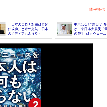
情報提供
「日本のコロナ対策は奇妙
中東はなぜ“親日”が
に成功」と米外交誌、日本
か 東日本大震災「
のメディアもようやく...
の4割」はクウェー...