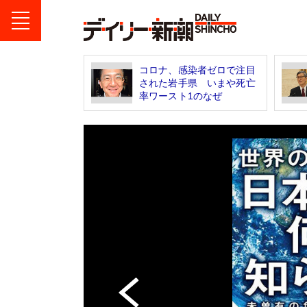
コロナ、感染者ゼロで注目
された岩手県 いまや死亡
率ワースト1のなぜ