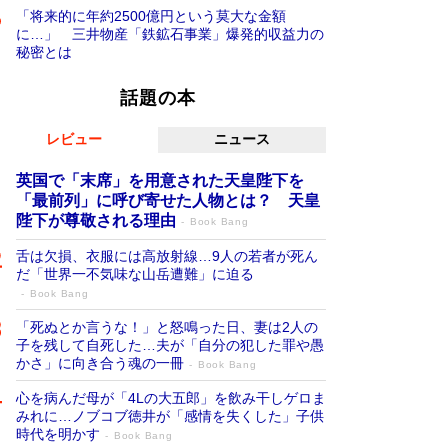
「将来的に年約2500億円という莫大な金額
に…」 三井物産「鉄鉱石事業」爆発的収益力の
秘密とは
話題の本
レビュー
ニュース
英国で「末席」を用意された天皇陛下を
「最前列」に呼び寄せた人物とは？ 天皇
陛下が尊敬される理由
Book Bang
舌は欠損、衣服には高放射線…9人の若者が死ん
だ「世界一不気味な山岳遭難」に迫る
Book Bang
「死ぬとか言うな！」と怒鳴った日、妻は2人の
子を残して自死した…夫が「自分の犯した罪や愚
かさ」に向き合う魂の一冊
Book Bang
心を病んだ母が「4Lの大五郎」を飲み干しゲロま
みれに…ノブコブ徳井が「感情を失くした」子供
時代を明かす
Book Bang