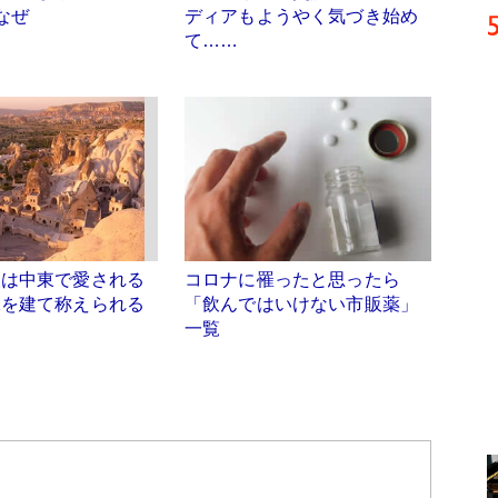
のなぜ
ディアもようやく気づき始め
て……
人は中東で愛される
コロナに罹ったと思ったら
像を建て称えられる
「飲んではいけない市販薬」
一覧