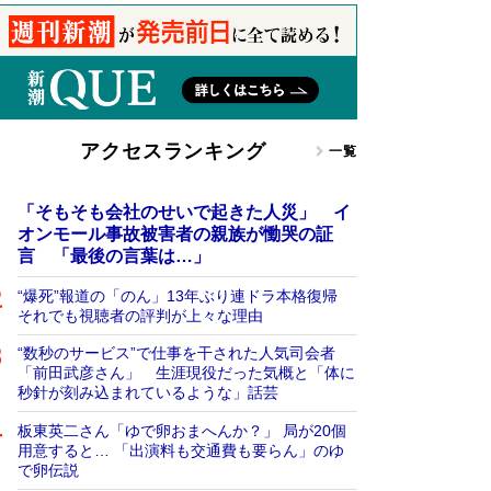
アクセスランキング
一覧
「そもそも会社のせいで起きた人災」 イ
オンモール事故被害者の親族が慟哭の証
言 「最後の言葉は…」
“爆死”報道の「のん」13年ぶり連ドラ本格復帰
それでも視聴者の評判が上々な理由
“数秒のサービス”で仕事を干された人気司会者
「前田武彦さん」 生涯現役だった気概と「体に
秒針が刻み込まれているような」話芸
板東英二さん「ゆで卵おまへんか？」 局が20個
用意すると… 「出演料も交通費も要らん」のゆ
で卵伝説