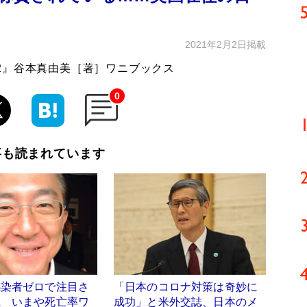
2021年2月2日掲載
2』谷本真由美［著］ワニブックス
0
事も読まれています
感染者ゼロで注目さ
「日本のコロナ対策は奇妙に
県 いまや死亡率ワ
成功」と米外交誌、日本のメ