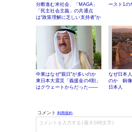
分断進む米社会、「MAGA」
ースト1
「民主社会主義」の共通点
は“政策理解に乏しい支持者”か
中東はなぜ“親日”が多いのか
なぜ日本
東日本大震災「義援金の4割」
のか 銅
はクウェートからだった――
日本人