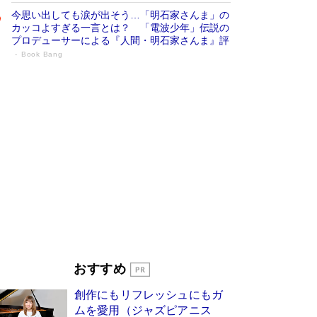
今思い出しても涙が出そう…「明石家さんま」の
カッコよすぎる一言とは？ 「電波少年」伝説の
プロデューサーによる『人間・明石家さんま』評
Book Bang
「宇宙兄弟」最終46巻がベストセラー1
位 宇宙開発への関心を押し上げた18年の
物語に幕 特装版には「宇宙で描かれたマ
ンガ」も収録
Book Bang
美輪明宏 晩年の回答を集めた『ほほえんで生き
るための人生相談』がランクイン［エンターテイ
メントベストセラー］
Book Bang
「『火垂るの墓』は、大嘘である」原作者が抱き
続けた“自責の念”とは…「自己憐憫は描きたくな
い」監督が徹底的にこだわったこと（後編） #
戦争の記憶
Book Bang
皇室はなぜ世界から尊敬されているのか？ 「天
おすすめ
皇陛下はお元気でおられるか」がサウジ国王の第
一声になる理由
Book Bang
創作にもリフレッシュにもガ
東野圭吾、伊坂幸太郎の人気シリーズ最新作どち
ムを愛用（ジャズピアニス