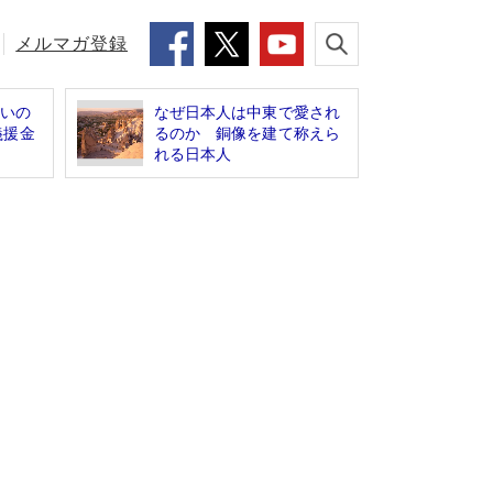
メルマガ登録
多いの
なぜ日本人は中東で愛され
義援金
るのか 銅像を建て称えら
れる日本人