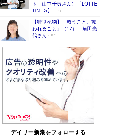
らも文庫化 映画化された直木賞受賞作もランク
ト 山中千尋さん）【LOTTE
イン［文庫ベストセラー］
Book Bang
TIMES】
PR
【特別読物】「救うこと、救
われること」（17） 角田光
代さん
PR
デイリー新潮をフォローする