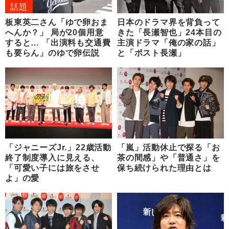
話題
板東英二さん「ゆで卵おま
日本のドラマ界を背負って
へんか？」 局が20個用意
きた「長瀬智也」24本目の
すると… 「出演料も交通費
主演ドラマ「俺の家の話」
も要らん」のゆで卵伝説
と「ポスト長瀬」
「ジャニーズJr.」22歳活動
「嵐」活動休止で探る「お
終了制度導入に見える、
茶の間感」や「普通さ」を
「可愛い子には旅をさせ
保ち続けられた理由とは
よ」の愛