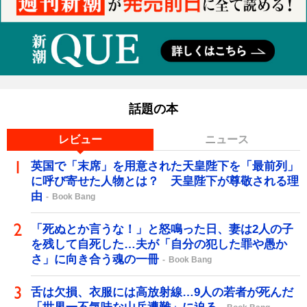
話題の本
レビュー
ニュース
英国で「末席」を用意された天皇陛下を「最前列」
に呼び寄せた人物とは？ 天皇陛下が尊敬される理
由
Book Bang
「死ぬとか言うな！」と怒鳴った日、妻は2人の子
を残して自死した…夫が「自分の犯した罪や愚か
さ」に向き合う魂の一冊
Book Bang
舌は欠損、衣服には高放射線…9人の若者が死んだ