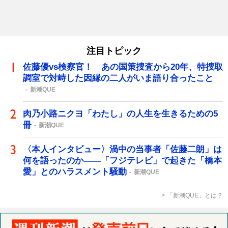
注目トピック
佐藤優vs検察官！ あの国策捜査から20年、特捜取
調室で対峙した因縁の二人がいま語り合ったこと
新潮QUE
肉乃小路ニクヨ「わたし」の人生を生きるための5
冊
新潮QUE
〈本人インタビュー〉渦中の当事者「佐藤二朗」は
何を語ったのか――「フジテレビ」で起きた「橋本
愛」とのハラスメント騒動
新潮QUE
「新潮QUE」とは？