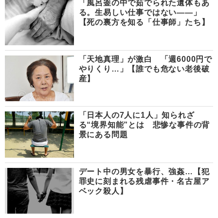
「風呂釜の中で茹でられた遺体もあ
る。生易しい仕事ではない――」
【死の裏方を知る「仕事師」たち】
「天地真理」が激白 「週6000円で
やりくり…」【誰でも危ない老後破
産】
「日本人の7人に1人」知られざ
る“境界知能”とは 悲惨な事件の背
景にある問題
デート中の男女を暴行、強姦…【犯
罪史に刻まれる残虐事件・名古屋ア
ベック殺人】