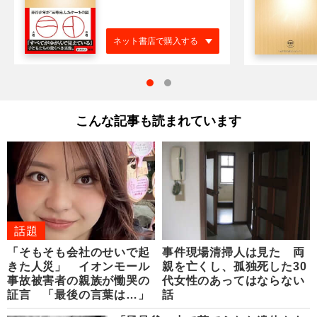
ネット書店で購入する
こんな記事も読まれています
話題
「そもそも会社のせいで起
事件現場清掃人は見た 両
きた人災」 イオンモール
親を亡くし、孤独死した30
事故被害者の親族が慟哭の
代女性のあってはならない
証言 「最後の言葉は…」
話