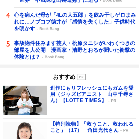
「世界一不気味な山岳遭難」に迫る
Book Bang
心を病んだ母が「4Lの大五郎」を飲み干しゲロまみ
れに…ノブコブ徳井が「感情を失くした」子供時代
を明かす
Book Bang
事故物件住みます芸人・松原タニシがいわくつきの
部屋を大公開 漫画家・清野とおるが聞いた衝撃の
体験とは？
Book Bang
おすすめ
創作にもリフレッシュにもガムを愛
用（ジャズピアニスト 山中千尋さ
ん）【LOTTE TIMES】
PR
【特別読物】「救うこと、救われる
こと」（17） 角田光代さん
PR