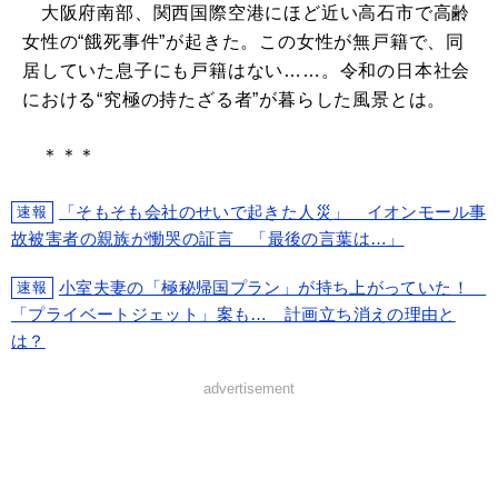
大阪府南部、関西国際空港にほど近い高石市で高齢
女性の“餓死事件”が起きた。この女性が無戸籍で、同
居していた息子にも戸籍はない……。令和の日本社会
における“究極の持たざる者”が暮らした風景とは。
＊＊＊
「そもそも会社のせいで起きた人災」 イオンモール事
速報
故被害者の親族が慟哭の証言 「最後の言葉は…」
小室夫妻の「極秘帰国プラン」が持ち上がっていた！
速報
「プライベートジェット」案も… 計画立ち消えの理由と
は？
advertisement