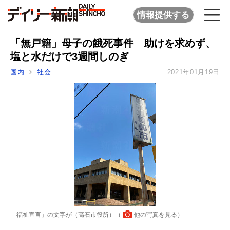
情報提供する
「無戸籍」母子の餓死事件 助けを求めず、
塩と水だけで3週間しのぎ
国内
社会
2021年01月19日
「福祉宣言」の文字が（高石市役所）（
他の写真を見る
）