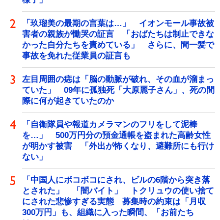
「玖瑠美の最期の言葉は…」 イオンモール事故被
害者の親族が慟哭の証言 「おばたちは制止できな
かった自分たちを責めている」 さらに、間一髪で
事故を免れた従業員の証言も
左目周囲の痣は「脳の動脈が破れ、その血が溜まっ
ていた」 09年に孤独死「大原麗子さん」、死の間
際に何が起きていたのか
「自衛隊員や報道カメラマンのフリをして泥棒
を…」 500万円分の預金通帳を盗まれた高齢女性
が明かす被害 「外出が怖くなり、避難所にも行け
ない」
「中国人にボコボコにされ、ビルの6階から突き落
とされた」 「闇バイト」 トクリュウの使い捨て
にされた悲惨すぎる実態 募集時の約束は「月収
300万円」も、組織に入った瞬間、「お前たち