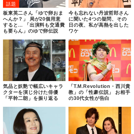
話題
板東英二さん「ゆで卵おま
今も忘れない丹波哲郎さん
へんか？」 局が20個用意
に聞いた4つの疑問、その
すると… 「出演料も交通費
日の夜、私が高熱を出した
も要らん」のゆで卵伝説
ワケ
気品と妖艶で幅広いキャラ
「T.M.Revolution・西川貴
クターを演じ分けた俳優
教」の「性豪伝説」 お相手
「平幹二朗」を振り返る
の30代女性が告白