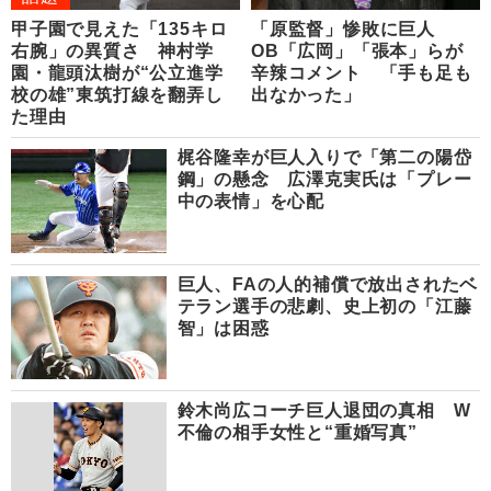
甲子園で見えた「135キロ
「原監督」惨敗に巨人
右腕」の異質さ 神村学
OB「広岡」「張本」らが
園・龍頭汰樹が“公立進学
辛辣コメント 「手も足も
校の雄”東筑打線を翻弄し
出なかった」
た理由
梶谷隆幸が巨人入りで「第二の陽岱
鋼」の懸念 広澤克実氏は「プレー
中の表情」を心配
巨人、FAの人的補償で放出されたベ
テラン選手の悲劇、史上初の「江藤
智」は困惑
鈴木尚広コーチ巨人退団の真相 W
不倫の相手女性と“重婚写真”