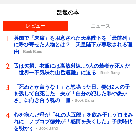
話題の本
レビュー
ニュース
英国で「末席」を用意された天皇陛下を「最前列」
に呼び寄せた人物とは？ 天皇陛下が尊敬される理
由
Book Bang
舌は欠損、衣服には高放射線…9人の若者が死んだ
「世界一不気味な山岳遭難」に迫る
Book Bang
「死ぬとか言うな！」と怒鳴った日、妻は2人の子
を残して自死した…夫が「自分の犯した罪や愚か
さ」に向き合う魂の一冊
Book Bang
心を病んだ母が「4Lの大五郎」を飲み干しゲロまみ
れに…ノブコブ徳井が「感情を失くした」子供時代
を明かす
Book Bang