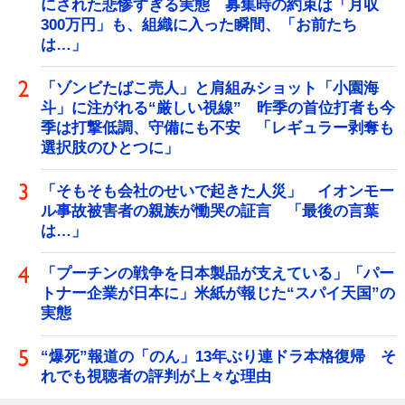
にされた悲惨すぎる実態 募集時の約束は「月収
300万円」も、組織に入った瞬間、「お前たち
は…」
「ゾンビたばこ売人」と肩組みショット「小園海
斗」に注がれる“厳しい視線” 昨季の首位打者も今
季は打撃低調、守備にも不安 「レギュラー剥奪も
選択肢のひとつに」
「そもそも会社のせいで起きた人災」 イオンモー
ル事故被害者の親族が慟哭の証言 「最後の言葉
は…」
「プーチンの戦争を日本製品が支えている」「パー
トナー企業が日本に」米紙が報じた“スパイ天国”の
実態
“爆死”報道の「のん」13年ぶり連ドラ本格復帰 そ
れでも視聴者の評判が上々な理由