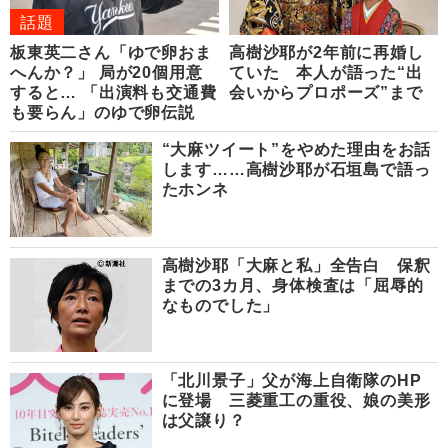
話題
板東英二さん「ゆで卵おま
高樹沙耶が2年前に再婚し
へんか？」 局が20個用意
ていた 本人が語った“出
すると… 「出演料も交通費
会いからプロポーズ”まで
も要らん」のゆで卵伝説
“大麻ツイート”をやめた理由をお話
します……高樹沙耶が石垣島で語っ
たホンネ
高樹沙耶「大麻と私」全告白 保釈
までの3カ月、身体検査は「屈辱的
なものでした」
「北川景子」父が海上自衛隊のHP
に登場 三菱重工の重役、娘の美形
は父譲り？