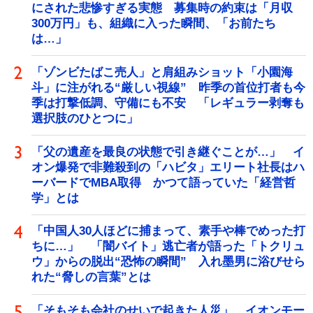
にされた悲惨すぎる実態 募集時の約束は「月収
300万円」も、組織に入った瞬間、「お前たち
は…」
「ゾンビたばこ売人」と肩組みショット「小園海
斗」に注がれる“厳しい視線” 昨季の首位打者も今
季は打撃低調、守備にも不安 「レギュラー剥奪も
選択肢のひとつに」
「父の遺産を最良の状態で引き継ぐことが…」 イ
オン爆発で非難殺到の「ハビタ」エリート社長はハ
ーバードでMBA取得 かつて語っていた「経営哲
学」とは
「中国人30人ほどに捕まって、素手や棒でめった打
ちに…」 「闇バイト」逃亡者が語った「トクリュ
ウ」からの脱出“恐怖の瞬間” 入れ墨男に浴びせら
れた“脅しの言葉”とは
「そもそも会社のせいで起きた人災」 イオンモー