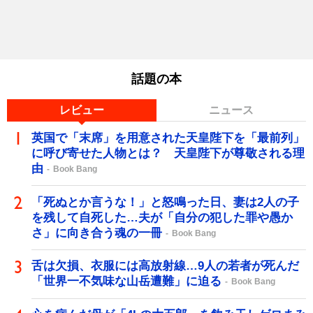
話題の本
レビュー
ニュース
英国で「末席」を用意された天皇陛下を「最前列」
に呼び寄せた人物とは？ 天皇陛下が尊敬される理
由
Book Bang
「死ぬとか言うな！」と怒鳴った日、妻は2人の子
を残して自死した…夫が「自分の犯した罪や愚か
さ」に向き合う魂の一冊
Book Bang
舌は欠損、衣服には高放射線…9人の若者が死んだ
「世界一不気味な山岳遭難」に迫る
Book Bang