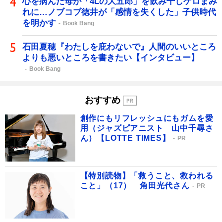
心を病んだ母が「4Lの大五郎」を飲み干しゲロまみ
れに…ノブコブ徳井が「感情を失くした」子供時代
を明かす
Book Bang
石田夏穂『わたしを庇わないで』人間のいいところ
よりも悪いところを書きたい【インタビュー】
Book Bang
おすすめ
創作にもリフレッシュにもガムを愛
用（ジャズピアニスト 山中千尋さ
ん）【LOTTE TIMES】
PR
【特別読物】「救うこと、救われる
こと」（17） 角田光代さん
PR