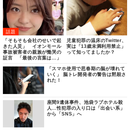
話題
「そもそも会社のせいで起
児童犯罪の温床のTwitter、
きた人災」 イオンモール
実は「13歳未満利用禁止」
事故被害者の親族が慟哭の
って知ってましたか？
証言 「最後の言葉は…」
「スマホ使用で思春期の脳が壊れて
いく」 脳トレ開発者の警告は黙殺さ
れた！
座間9遺体事件、池袋ラブホテル殺
人…性犯罪の入り口は「出会い系」
から「SNS」へ