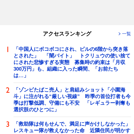
アクセスランキング
一覧
「中国人にボコボコにされ、ビルの6階から突き落
とされた」 「闇バイト」 トクリュウの使い捨て
にされた悲惨すぎる実態 募集時の約束は「月収
300万円」も、組織に入った瞬間、「お前たち
は…」
「ゾンビたばこ売人」と肩組みショット「小園海
斗」に注がれる“厳しい視線” 昨季の首位打者も今
季は打撃低調、守備にも不安 「レギュラー剥奪も
選択肢のひとつに」
「救助隊は何もせんで、満足に声かけしなかった」
レスキュー隊が救えなかった命 近隣住民が明かす