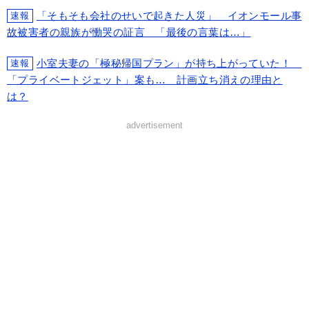
「そもそも会社のせいで起きた人災」 イオンモール事
速報
故被害者の親族が慟哭の証言 「最後の言葉は…」
小室夫妻の「極秘帰国プラン」が持ち上がっていた！
速報
「プライベートジェット」案も… 計画立ち消えの理由と
は？
advertisement