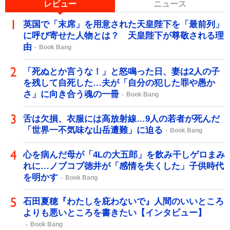
レビュー
ニュース
英国で「末席」を用意された天皇陛下を「最前列」
に呼び寄せた人物とは？ 天皇陛下が尊敬される理
由
Book Bang
「死ぬとか言うな！」と怒鳴った日、妻は2人の子
を残して自死した…夫が「自分の犯した罪や愚か
さ」に向き合う魂の一冊
Book Bang
舌は欠損、衣服には高放射線…9人の若者が死んだ
「世界一不気味な山岳遭難」に迫る
Book Bang
心を病んだ母が「4Lの大五郎」を飲み干しゲロまみ
れに…ノブコブ徳井が「感情を失くした」子供時代
を明かす
Book Bang
石田夏穂『わたしを庇わないで』人間のいいところ
よりも悪いところを書きたい【インタビュー】
Book Bang