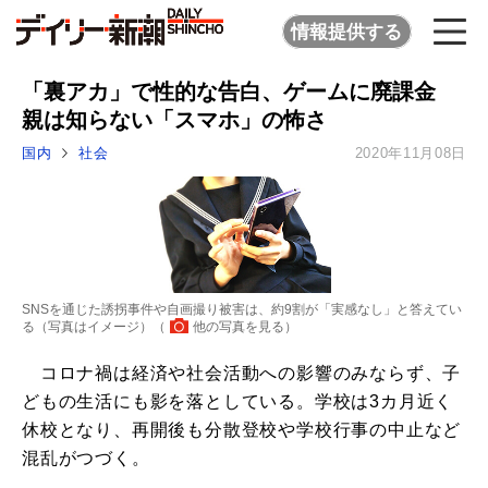
情報提供する
「裏アカ」で性的な告白、ゲームに廃課金
親は知らない「スマホ」の怖さ
国内
社会
2020年11月08日
SNSを通じた誘拐事件や自画撮り被害は、約9割が「実感なし」と答えてい
る（写真はイメージ）（
他の写真を見る
）
コロナ禍は経済や社会活動への影響のみならず、子
どもの生活にも影を落としている。学校は3カ月近く
休校となり、再開後も分散登校や学校行事の中止など
混乱がつづく。