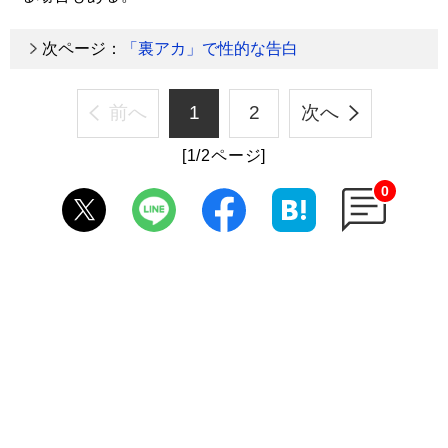
次ページ：
「裏アカ」で性的な告白
前へ
1
2
次へ
[1/2ページ]
0