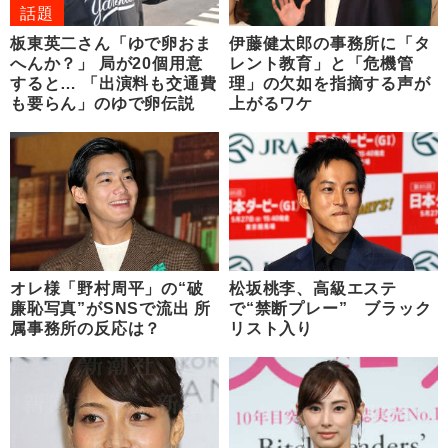
話題
板東英二さん「ゆで卵おま
伊藤健太郎の事務所に「タ
へんか？」 局が20個用意
レント教育」と「危機管
すると… 「出演料も交通費
理」の欠如を指摘する声が
も要らん」のゆで卵伝説
上がるワケ
オレ様「野村周平」の“破
松坂桃李、高級エステ
廉恥写真”がSNSで流出 所
で“禁断プレー” ブラック
属事務所の反応は？
リスト入り