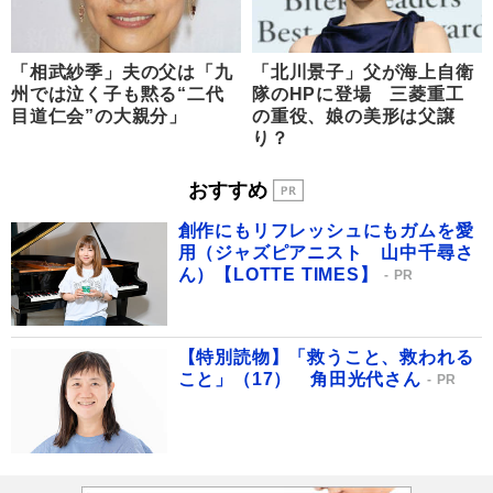
「相武紗季」夫の父は「九
「北川景子」父が海上自衛
州では泣く子も黙る“二代
隊のHPに登場 三菱重工
目道仁会”の大親分」
の重役、娘の美形は父譲
り？
おすすめ
創作にもリフレッシュにもガムを愛
用（ジャズピアニスト 山中千尋さ
ん）【LOTTE TIMES】
PR
【特別読物】「救うこと、救われる
こと」（17） 角田光代さん
PR