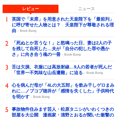
レビュー
ニュース
英国で「末席」を用意された天皇陛下を「最前列」
に呼び寄せた人物とは？ 天皇陛下が尊敬される理
由
Book Bang
「死ぬとか言うな！」と怒鳴った日、妻は2人の子
を残して自死した…夫が「自分の犯した罪や愚か
さ」に向き合う魂の一冊
Book Bang
舌は欠損、衣服には高放射線…9人の若者が死んだ
「世界一不気味な山岳遭難」に迫る
Book Bang
心を病んだ母が「4Lの大五郎」を飲み干しゲロまみ
れに…ノブコブ徳井が「感情を失くした」子供時代
を明かす
Book Bang
事故物件住みます芸人・松原タニシがいわくつきの
部屋を大公開 漫画家・清野とおるが聞いた衝撃の