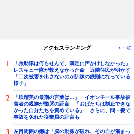
アクセスランキング
一覧
「救助隊は何もせんで、満足に声かけしなかった」
レスキュー隊が救えなかった命 近隣住民が明かす
「二次被害を出さないのが訓練の鉄則になっている
様子」
「玖瑠美の最期の言葉は…」 イオンモール事故被
害者の親族が慟哭の証言 「おばたちは制止できな
かった自分たちを責めている」 さらに、間一髪で
事故を免れた従業員の証言も
左目周囲の痣は「脳の動脈が破れ、その血が溜まっ