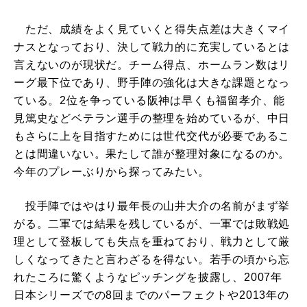
ただ、成績をよく見ていくと得失点差は大きくマイ
ナスとなっており、決して戦力的に充実しているとは
言えないのが現状だ。チーム得点、ホームラン数はリ
ーグ最下位であり、野手陣の強化は大きな課題となっ
ている。2位を争っている阪神は早くも福留孝介、能
見篤史などベテラン選手の整理を始めているが、中日
もさらに上を目指すためには世代交代が必要であるこ
とは間違いない。果たして誰が整理対象になるのか。
今年のプレーぶりから探ってみたい。
投手陣ではやはり最年長の山井大介の名前がまず挙
がる。二軍では結果を残しているが、一軍では敗戦処
理として登板しても失点を重ねており、戦力として厳
しくなってきたと言わざるを得ない。若手の頃から忘
れたころに驚くようなピッチングを披露し、2007年
日本シリーズでの8回までのパーフェクトや2013年の