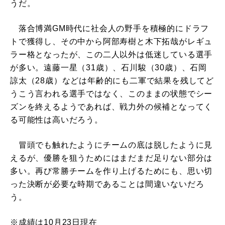
うだ。
落合博満GM時代に社会人の野手を積極的にドラフ
トで獲得し、その中から阿部寿樹と木下拓哉がレギュ
ラー格となったが、この二人以外は低迷している選手
が多い。遠藤一星（31歳）、石川駿（30歳）、石岡
諒太（28歳）などは年齢的にも二軍で結果を残してど
うこう言われる選手ではなく、このままの状態でシー
ズンを終えるようであれば、戦力外の候補となってく
る可能性は高いだろう。
冒頭でも触れたようにチームの底は脱したように見
えるが、優勝を狙うためにはまだまだ足りない部分は
多い。再び常勝チームを作り上げるためにも、思い切
った決断が必要な時期であることは間違いないだろ
う。
※成績は10月23日現在