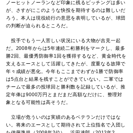
ノーヒットノーランなど印象に残るピッチングは多い
が、さすがにこのような快投を期待するのは難しいだ
ろう。本人は現役続行の意思を表明しているが、球団
の判断が迫られるところだ。
投手でもう一人苦しい状況にいる大物が吉見一起
だ。2008年からは5年連続二桁勝利をマークし、最多
勝2回、最優秀防御率1回を獲得するなど、黄金時代を
支えるエースとして活躍してきたが、度重なる故障で
年々成績が悪化。今年もここまでわずか1勝で防御率
は5点台と結果を残すことができていない。二軍では
チームで最多の投球回と勝利数を記録しているが、推
定年俸は9000万円とまだまだ高額なだけに、整理対
象となる可能性は高そうだ。
立場が危ういのは実績のあるベテランだけではな
い。将来のエースとして期待されて上位指名で入団し
た伊藤準規（2008年2位）、浜田達郎（2012年2