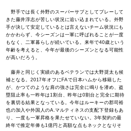
野手では長く外野のスーパーサブとしてプレーして
きた藤井淳志が苦しい状況に追い込まれている。外野
手が決して安定しているとは言えないチーム状況にも
かかわらず、今シーズンは一軍に呼ばれることが一度
もなく、二軍暮らしが続いている。来年で40歳という
年齢を考えると、今年が最後のシーズンとなる可能性
が高いだろう。
藤井と同じく実績のあるベテランでは大野奨太も候
補となる。2017年オフにFAで日本ハムから移籍した
が、かつてのような肩の強さは完全に鳴りを潜め、盗
塁阻止率も一昨年は1割台、昨年は0割台と完全に期待
を裏切る結果となっている。今年はルーキーの郡司裕
也の加入や外国人のA.マルティネスの支配下登録もあ
り、一度も一軍昇格を果たせていない。3年契約の最
終年で推定年俸も1億円と高額な点もネックとなりそ