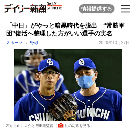
情報提供する
「中日」がやっと暗黒時代を脱出 “常勝軍
団”復活へ整理した方がいい選手の実名
スポーツ
野球
2020年10月27日
左から山井大介と与田剛監督（
他の写真を見る
）