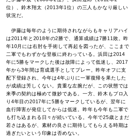
位）、鈴木翔太（2013年1位）の三人もかなり厳しい
状況だ。
伊藤は毎年のように期待されながらもキャリアハイ
は2011年と2018年の2勝で、通算成績は7勝11敗。昨
年10月には右肘を手術して再起を図ったが、ここまで
二軍でもわずかな登板に終わっている。浜田は2014
年に5勝をマークした後は故障によって低迷し、2017
年から3年間は育成選手としてプレー。昨年オフに支
配下登録され、今年は4年ぶりに一軍復帰を果たした
が成績は芳しくない。貴重な左腕だが、この状態では
来季の契約は極めて微妙である。一方、鈴木もプロ入
り4年目の2017年に5勝をマークしているが、翌年に
血行障害が発症してからは低迷。昨年も今年も二軍で
も打ち込まれる日々が続いている。今年で25歳とまだ
若さはあるが、素材の良さに期待してもらえる時期は
過ぎたいという印象は否めない。