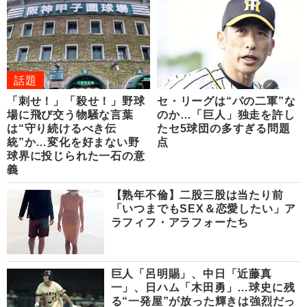
話題
「刺せ！」「殺せ！」野球
セ・リーグは“パの二軍”な
場に飛び交う物騒な言葉
のか…「巨人」独走を許し
は“守り続けるべき伝
たセ5球団の多すぎる問題
統”か…変化を好まない野
点
球界に投じられた一石の意
義
【熟年不倫】二股三股は当たり前
「いつまでもSEX＆恋愛したい」ア
ラフィフ・アラフォーたち
巨人「呂明賜」、中日「近藤真
一」、日ハム「木田勇」…球史に残
る“一発屋”が放った輝きは強烈だっ