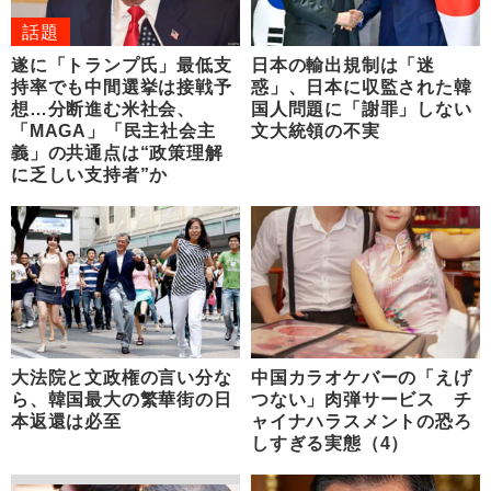
話題
遂に「トランプ氏」最低支
日本の輸出規制は「迷
持率でも中間選挙は接戦予
惑」、日本に収監された韓
想…分断進む米社会、
国人問題に「謝罪」しない
「MAGA」「民主社会主
文大統領の不実
義」の共通点は“政策理解
に乏しい支持者”か
大法院と文政権の言い分な
中国カラオケバーの「えげ
ら、韓国最大の繁華街の日
つない」肉弾サービス チ
本返還は必至
ャイナハラスメントの恐ろ
しすぎる実態（4）