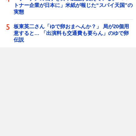
トナー企業が日本に」米紙が報じた“スパイ天国”の
実態
板東英二さん「ゆで卵おまへんか？」 局が20個用
意すると… 「出演料も交通費も要らん」のゆで卵
伝説