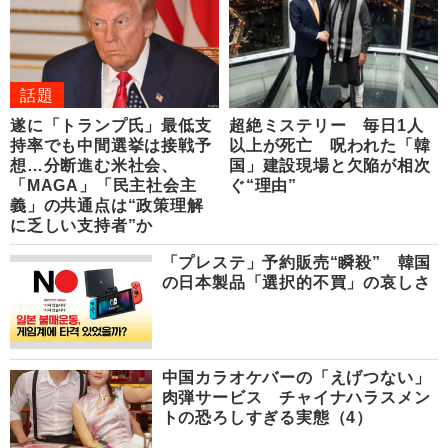
話題
遂に「トランプ氏」最低支
超絶ミステリー 毎日1人
持率でも中間選挙は接戦予
以上が死亡 呪われた「韓
想…分断進む米社会、
国」建設現場と欠陥が相次
「MAGA」「民主社会主
ぐ“理由”
義」の共通点は“政策理解
に乏しい支持者”か
「プレステ」予約販売“瞬殺” 韓国
の日本製品「選択的不買」の哀しさ
中国カラオケバーの「えげつない」
肉弾サービス チャイナハラスメン
トの恐ろしすぎる実態（4）