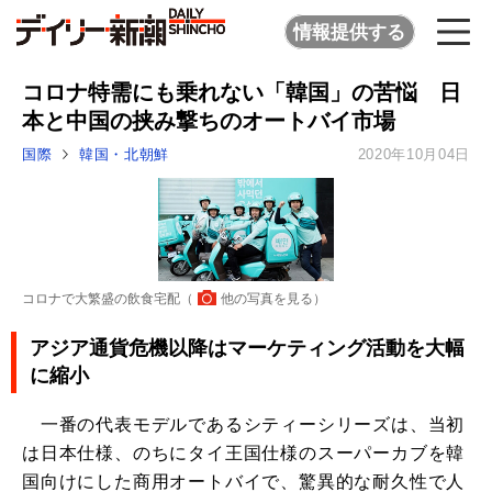
情報提供する
コロナ特需にも乗れない「韓国」の苦悩 日
本と中国の挟み撃ちのオートバイ市場
国際
韓国・北朝鮮
2020年10月04日
コロナで大繁盛の飲食宅配（
他の写真を見る
）
アジア通貨危機以降はマーケティング活動を大幅
に縮小
一番の代表モデルであるシティーシリーズは、当初
は日本仕様、のちにタイ王国仕様のスーパーカブを韓
国向けにした商用オートバイで、驚異的な耐久性で人