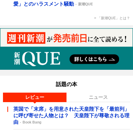
愛」とのハラスメント騒動
新潮QUE
「新潮QUE」とは？
話題の本
レビュー
ニュース
英国で「末席」を用意された天皇陛下を「最前列」
に呼び寄せた人物とは？ 天皇陛下が尊敬される理
由
Book Bang