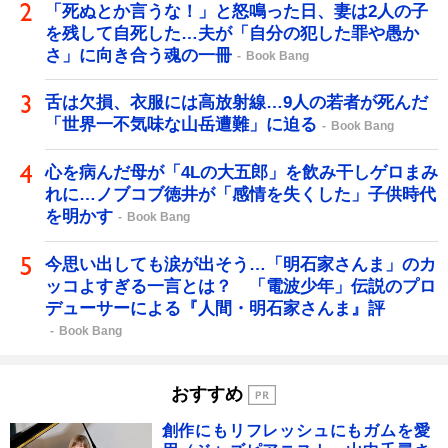
「死ぬとか言うな！」と怒鳴った日、妻は2人の子
を残して自死した…夫が「自分の犯した罪や愚か
さ」に向き合う魂の一冊
Book Bang
舌は欠損、衣服には高放射線…9人の若者が死んだ
「世界一不気味な山岳遭難」に迫る
Book Bang
心を病んだ母が「4Lの大五郎」を飲み干しゲロまみ
れに…ノブコブ徳井が「感情を失くした」子供時代
を明かす
Book Bang
今思い出しても涙が出そう…「明石家さんま」のカ
ッコよすぎる一言とは？ 「電波少年」伝説のプロ
デューサーによる『人間・明石家さんま』評
Book Bang
おすすめ
創作にもリフレッシュにもガムを愛