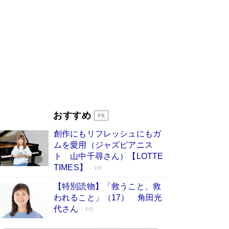
す
Book Bang
「『火垂るの墓』は、大嘘である」原作者が抱き
続けた“自責の念”とは…「自己憐憫は描きたくな
い」監督が徹底的にこだわったこと（後編） #
戦争の記憶
Book Bang
美輪明宏 晩年の回答を集めた『ほほえんで生き
るための人生相談』がランクイン［エンターテイ
メントベストセラー］
Book Bang
「宇宙兄弟」最終46巻がベストセラー1位 宇宙
おすすめ
開発への関心を押し上げた18年の物語に幕 特装
版には「宇宙で描かれたマンガ」も収録
創作にもリフレッシュにもガ
Book Bang
ムを愛用（ジャズピアニス
「不意に涙が出そうに…」高嶋政伸が明かし
ト 山中千尋さん）【LOTTE
た“13歳の娘を暴行する役”への葛藤 インティマ
TIMES】
PR
シーコーディネーターに支えられたNHK『大奥』
の裏側
Book Bang
【特別読物】「救うこと、救
われること」（17） 角田光
代さん
PR