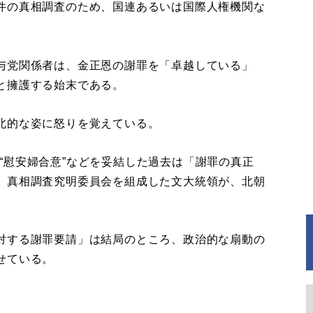
件の真相調査のため、国連あるいは国際人権機関な
与党関係者は、金正恩の謝罪を「卓越している」
と擁護する始末である。
北的な姿に怒りを覚えている。
年の“慰安婦合意”などを妥結した過去は「謝罪の真正
、真相調査究明委員会を組成した文大統領が、北朝
対する謝罪要請」は結局のところ、政治的な扇動の
せている。