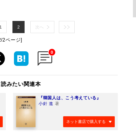
1
2
次へ
2/2ページ]
0
て読みたい関連本
『韓国人は、こう考えている』
小針 進
著
ネット書店で購入する