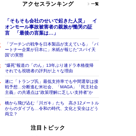
アクセスランキング
一覧
「そもそも会社のせいで起きた人災」 イ
オンモール事故被害者の親族が慟哭の証
言 「最後の言葉は…」
「プーチンの戦争を日本製品が支えている」「パ
ートナー企業が日本に」米紙が報じた“スパイ天
国”の実態
“爆死”報道の「のん」13年ぶり連ドラ本格復帰
それでも視聴者の評判が上々な理由
遂に「トランプ氏」最低支持率でも中間選挙は接
戦予想…分断進む米社会、「MAGA」「民主社会
主義」の共通点は“政策理解に乏しい支持者”か
橋から飛び込む「川ガキ」たち 高さ12メートル
からのダイブも…令和の時代、文化と安全はどう
両立？
注目トピック