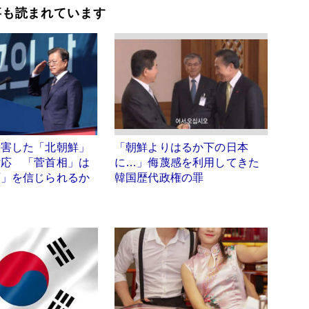
事も読まれています
殺害した「北朝鮮」
「朝鮮よりはるか下の日本
対応 「菅首相」は
に…」侮蔑感を利用してきた
領」を信じられるか
韓国歴代政権の罪