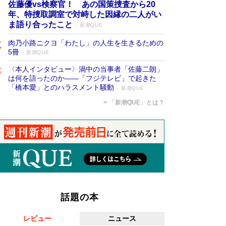
佐藤優vs検察官！ あの国策捜査から20
年、特捜取調室で対峙した因縁の二人がい
ま語り合ったこと
新潮QUE
肉乃小路ニクヨ「わたし」の人生を生きるための
5冊
新潮QUE
〈本人インタビュー〉渦中の当事者「佐藤二朗」
は何を語ったのか――「フジテレビ」で起きた
「橋本愛」とのハラスメント騒動
新潮QUE
「新潮QUE」とは？
話題の本
レビュー
ニュース