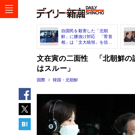
自国民を殺害した「北朝
鮮」に腰抜け対応 「菅首
相」は「文大統領」を信...
文在寅の二面性 「北朝鮮の
はスルー」
国際
韓国・北朝鮮