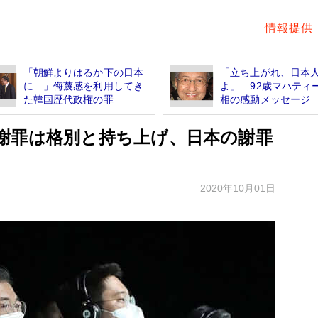
情報提供
「朝鮮よりはるか下の日本
「立ち上がれ、日本
に…」侮蔑感を利用してき
よ」 92歳マハティ
た韓国歴代政権の罪
相の感動メッセージ
謝罪は格別と持ち上げ、日本の謝罪
2020年10月01日