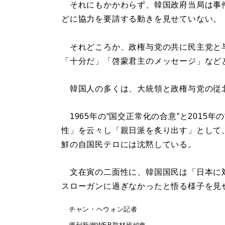
それにもかかわらず、韓国政府当局は事
どに協力を要請する動きを見せていない。
それどころか、政権与党の共に民主党と
「十分だ」「啓蒙君主のメッセージ」など
韓国人の多くは、大統領と政権与党の従
1965年の“国交正常化の合意”と2015
性」を云々し「親日派を炙り出す」として
鮮の自国民テロには沈黙している。
文在寅の二面性に、韓国国民は「日本に
スローガンに過ぎなかったと悟る様子を見
チャン・ヘウォン記者