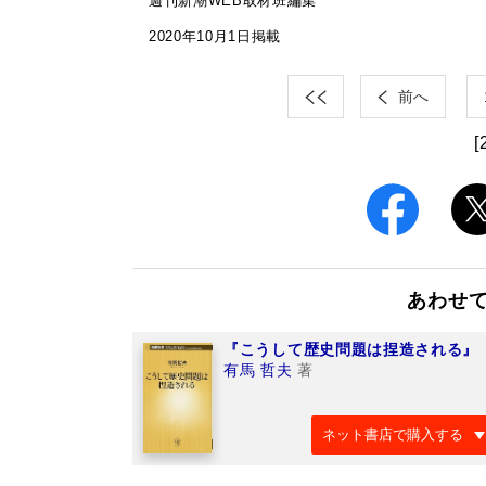
週刊新潮WEB取材班編集
2020年10月1日掲載
前へ
[
あわせ
『こうして歴史問題は捏造される』
有馬 哲夫
著
ネット書店で購入する