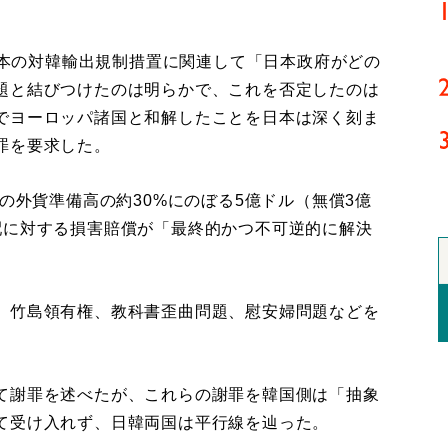
日本の対韓輸出規制措置に関連して「日本政府がどの
題と結びつけたのは明らかで、これを否定したのは
でヨーロッパ諸国と和解したことを日本は深く刻ま
罪を要求した。
の外貨準備高の約30%にのぼる5億ドル（無償3億
配に対する損害賠償が「最終的かつ不可逆的に解決
、竹島領有権、教科書歪曲問題、慰安婦問題などを
。
て謝罪を述べたが、これらの謝罪を韓国側は「抽象
て受け入れず、日韓両国は平行線を辿った。