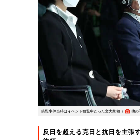
銃殺事件当時はイベント観覧中だった文大統領（
他の
反日を超える克日と抗日を主張