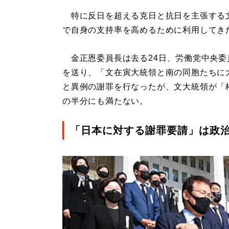
特に反日を超える克日と抗日を主張する
で自身の支持率を高めるために利用してき
金正恩委員長は去る24日、労働党中央委
を送り、「文在寅大統領と南の同胞たちに
と異例の謝罪を行なったが、文大統領が「
の半分にも満たない。
「日本に対する謝罪要請」は政