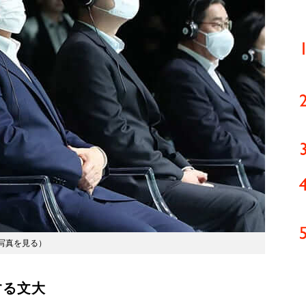
写真を見る
）
する文大