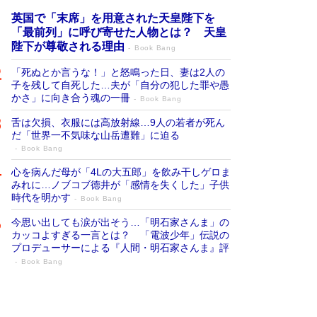
英国で「末席」を用意された天皇陛下を
「最前列」に呼び寄せた人物とは？ 天皇
陛下が尊敬される理由
Book Bang
「死ぬとか言うな！」と怒鳴った日、妻は2人の
子を残して自死した…夫が「自分の犯した罪や愚
かさ」に向き合う魂の一冊
Book Bang
舌は欠損、衣服には高放射線…9人の若者が死ん
だ「世界一不気味な山岳遭難」に迫る
Book Bang
心を病んだ母が「4Lの大五郎」を飲み干しゲロま
みれに…ノブコブ徳井が「感情を失くした」子供
時代を明かす
Book Bang
今思い出しても涙が出そう…「明石家さんま」の
カッコよすぎる一言とは？ 「電波少年」伝説の
プロデューサーによる『人間・明石家さんま』評
Book Bang
「叱って伸びるやつは、褒めたらもっと伸
びる」俳優・高嶋政伸が家族に教わっ
た“人を育てるコツ”…芸への考え方を明か