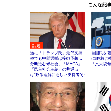
こんな記
話題
遂に「トランプ氏」最低支持
自国民を
率でも中間選挙は接戦予想…
に腰抜け
分断進む米社会、「MAGA」
「文大統
「民主社会主義」の共通点
は“政策理解に乏しい支持者”か