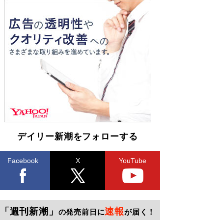
デイリー新潮をフォローする
Facebook
X
YouTube
「週刊新潮」
速報
の発売前日に
が届く！