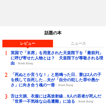
話題の本
レビュー
ニュース
英国で「末席」を用意された天皇陛下を「最前列」
に呼び寄せた人物とは？ 天皇陛下が尊敬される理
由
Book Bang
「死ぬとか言うな！」と怒鳴った日、妻は2人の子
を残して自死した…夫が「自分の犯した罪や愚か
さ」に向き合う魂の一冊
Book Bang
舌は欠損、衣服には高放射線…9人の若者が死んだ
「世界一不気味な山岳遭難」に迫る
Book Bang