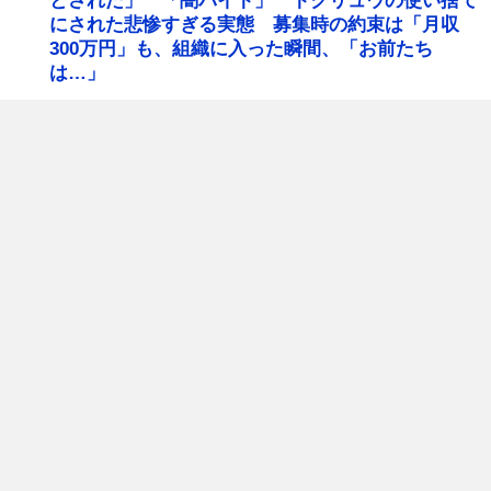
とされた」 「闇バイト」 トクリュウの使い捨て
にされた悲惨すぎる実態 募集時の約束は「月収
300万円」も、組織に入った瞬間、「お前たち
は…」