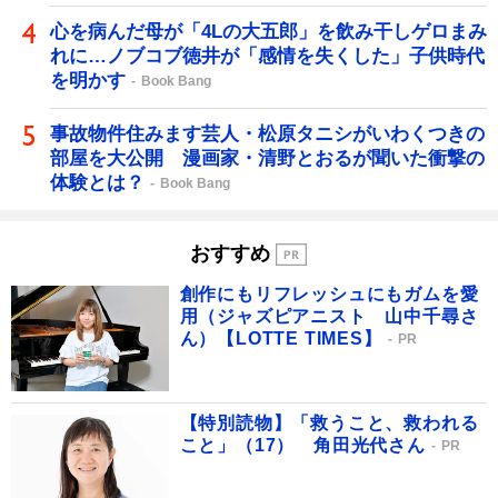
心を病んだ母が「4Lの大五郎」を飲み干しゲロまみ
れに…ノブコブ徳井が「感情を失くした」子供時代
を明かす
Book Bang
事故物件住みます芸人・松原タニシがいわくつきの
部屋を大公開 漫画家・清野とおるが聞いた衝撃の
体験とは？
Book Bang
おすすめ
創作にもリフレッシュにもガムを愛
用（ジャズピアニスト 山中千尋さ
ん）【LOTTE TIMES】
PR
【特別読物】「救うこと、救われる
こと」（17） 角田光代さん
PR