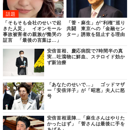
話題
「そもそも会社のせいで起
「菅・麻生」が“利権”巡り
きた人災」 イオンモール
共闘 東京への「金融セン
事故被害者の親族が慟哭の
ター」誘致を阻止する理由
証言 「最後の言葉は…」
安倍首相、慶応病院で7時間半の真
実…吐瀉物に鮮血、ステロイド効か
ず新治療
「あなたのせいで…」 ゴッドマザ
ー「安倍洋子」が「昭恵」夫人に怒
号
安倍首相退陣…「麻生さんはやりた
かったはず」「菅さんは最後に手を
あげる」