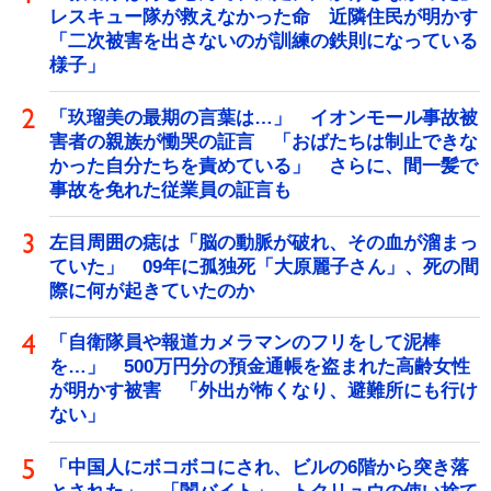
レスキュー隊が救えなかった命 近隣住民が明かす
「二次被害を出さないのが訓練の鉄則になっている
様子」
「玖瑠美の最期の言葉は…」 イオンモール事故被
害者の親族が慟哭の証言 「おばたちは制止できな
かった自分たちを責めている」 さらに、間一髪で
事故を免れた従業員の証言も
左目周囲の痣は「脳の動脈が破れ、その血が溜まっ
ていた」 09年に孤独死「大原麗子さん」、死の間
際に何が起きていたのか
「自衛隊員や報道カメラマンのフリをして泥棒
を…」 500万円分の預金通帳を盗まれた高齢女性
が明かす被害 「外出が怖くなり、避難所にも行け
ない」
「中国人にボコボコにされ、ビルの6階から突き落