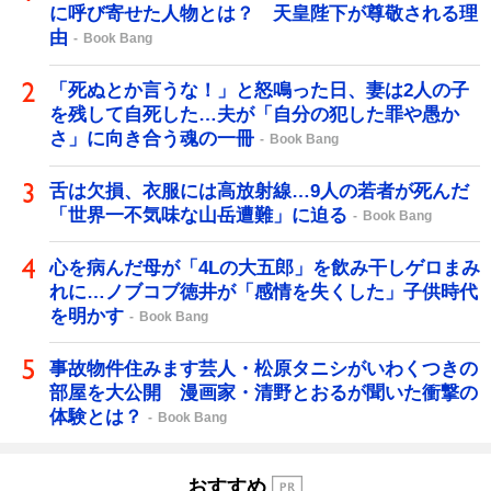
に呼び寄せた人物とは？ 天皇陛下が尊敬される理
由
Book Bang
「死ぬとか言うな！」と怒鳴った日、妻は2人の子
を残して自死した…夫が「自分の犯した罪や愚か
さ」に向き合う魂の一冊
Book Bang
舌は欠損、衣服には高放射線…9人の若者が死んだ
「世界一不気味な山岳遭難」に迫る
Book Bang
心を病んだ母が「4Lの大五郎」を飲み干しゲロまみ
れに…ノブコブ徳井が「感情を失くした」子供時代
を明かす
Book Bang
事故物件住みます芸人・松原タニシがいわくつきの
部屋を大公開 漫画家・清野とおるが聞いた衝撃の
体験とは？
Book Bang
おすすめ