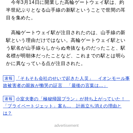
今年3月14日に開業した高輪ゲートウェイ駅は、約
半世紀ぶりとなる山手線の新駅ということで世間の耳
目を集めた。
高輪ゲートウェイ駅が注目されたのは、山手線の新
駅という理由だけではない。高輪ゲートウェイ駅とい
う駅名が山手線らしからぬ奇抜なものだったこと、駅
名標が明朝体だったことなど、これまでの駅とは明ら
かに異なっている点が注目された。
「そもそも会社のせいで起きた人災」 イオンモール事
速報
故被害者の親族が慟哭の証言 「最後の言葉は…」
小室夫妻の「極秘帰国プラン」が持ち上がっていた！
速報
「プライベートジェット」案も… 計画立ち消えの理由と
は？
advertisement