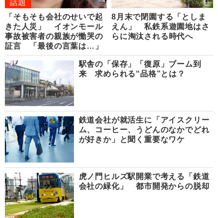
話題
「そもそも会社のせいで起
8月末で閉園する「としま
きた人災」 イオンモール
えん」 私鉄系遊園地はさ
事故被害者の親族が慟哭の
らに淘汰される時代へ
証言 「最後の言葉は…」
駅舎の「保存」「復原」ブーム到
来 求められる“品格”とは？
鉄道会社が就活生に「アイスクリー
ム、コーヒー、うどんのなかでどれ
が好きか」と聞く重要なワケ
虎ノ門ヒルズ駅開業で考える「鉄道
会社の緑化」 都市開発からの脱却