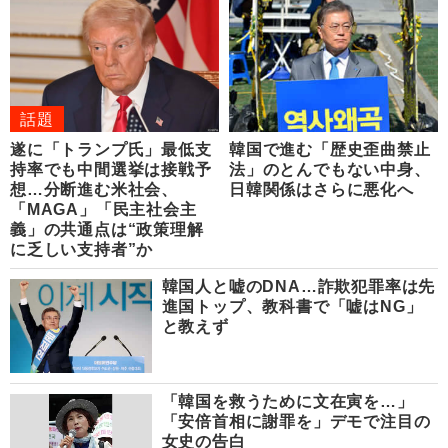
話題
遂に「トランプ氏」最低支
韓国で進む「歴史歪曲禁止
持率でも中間選挙は接戦予
法」のとんでもない中身、
想…分断進む米社会、
日韓関係はさらに悪化へ
「MAGA」「民主社会主
義」の共通点は“政策理解
に乏しい支持者”か
韓国人と嘘のDNA…詐欺犯罪率は先
進国トップ、教科書で「嘘はNG」
と教えず
「韓国を救うために文在寅を…」
「安倍首相に謝罪を」デモで注目の
女史の告白