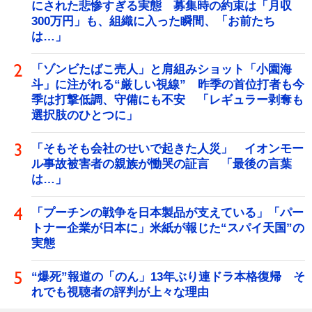
にされた悲惨すぎる実態 募集時の約束は「月収
300万円」も、組織に入った瞬間、「お前たち
は…」
「ゾンビたばこ売人」と肩組みショット「小園海
斗」に注がれる“厳しい視線” 昨季の首位打者も今
季は打撃低調、守備にも不安 「レギュラー剥奪も
選択肢のひとつに」
「そもそも会社のせいで起きた人災」 イオンモー
ル事故被害者の親族が慟哭の証言 「最後の言葉
は…」
「プーチンの戦争を日本製品が支えている」「パー
トナー企業が日本に」米紙が報じた“スパイ天国”の
実態
“爆死”報道の「のん」13年ぶり連ドラ本格復帰 そ
れでも視聴者の評判が上々な理由