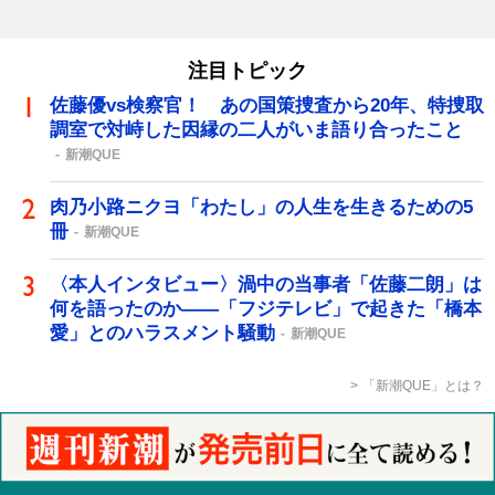
注目トピック
佐藤優vs検察官！ あの国策捜査から20年、特捜取
調室で対峙した因縁の二人がいま語り合ったこと
新潮QUE
肉乃小路ニクヨ「わたし」の人生を生きるための5
冊
新潮QUE
〈本人インタビュー〉渦中の当事者「佐藤二朗」は
何を語ったのか――「フジテレビ」で起きた「橋本
愛」とのハラスメント騒動
新潮QUE
「新潮QUE」とは？