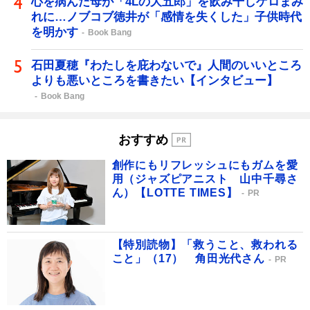
心を病んだ母が「4Lの大五郎」を飲み干しゲロまみ
れに…ノブコブ徳井が「感情を失くした」子供時代
を明かす
Book Bang
石田夏穂『わたしを庇わないで』人間のいいところ
よりも悪いところを書きたい【インタビュー】
Book Bang
おすすめ
創作にもリフレッシュにもガムを愛
用（ジャズピアニスト 山中千尋さ
ん）【LOTTE TIMES】
PR
【特別読物】「救うこと、救われる
こと」（17） 角田光代さん
PR