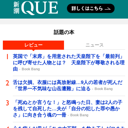
話題の本
レビュー
ニュース
英国で「末席」を用意された天皇陛下を「最前列」
に呼び寄せた人物とは？ 天皇陛下が尊敬される理
由
Book Bang
舌は欠損、衣服には高放射線…9人の若者が死んだ
「世界一不気味な山岳遭難」に迫る
Book Bang
「死ぬとか言うな！」と怒鳴った日、妻は2人の子
を残して自死した…夫が「自分の犯した罪や愚か
さ」に向き合う魂の一冊
Book Bang