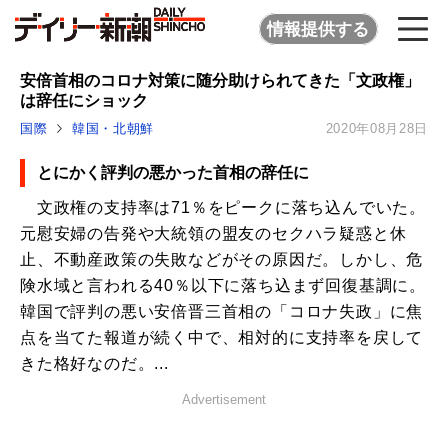
情報提供する
安倍首相のコロナ対策に随分助けられてきた「文政権」
は辞任にショック
国際
韓国・北朝鮮
2020年08月28日
とにかく評判の悪かった首相の辞任に
文政権の支持率は71％をピークに落ち込んでいた。
元慰安婦の告発や大統領の盟友のセクハラ疑惑と休
止、不動産政策の失敗などがその原因だ。しかし、危
険水域と言われる40％以下に落ち込まず回復基調に。
韓国で評判の悪い安倍晋三首相の「コロナ失政」に焦
点を当てた報道が続く中で、相対的に支持率を戻して
きた格好なのだ。...
Advertisement