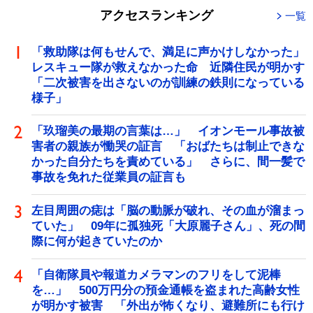
アクセスランキング
一覧
「救助隊は何もせんで、満足に声かけしなかった」
レスキュー隊が救えなかった命 近隣住民が明かす
「二次被害を出さないのが訓練の鉄則になっている
様子」
「玖瑠美の最期の言葉は…」 イオンモール事故被
害者の親族が慟哭の証言 「おばたちは制止できな
かった自分たちを責めている」 さらに、間一髪で
事故を免れた従業員の証言も
左目周囲の痣は「脳の動脈が破れ、その血が溜まっ
ていた」 09年に孤独死「大原麗子さん」、死の間
際に何が起きていたのか
「自衛隊員や報道カメラマンのフリをして泥棒
を…」 500万円分の預金通帳を盗まれた高齢女性
が明かす被害 「外出が怖くなり、避難所にも行け