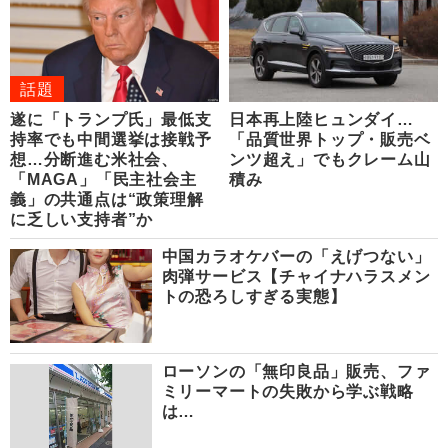
話題
遂に「トランプ氏」最低支
日本再上陸ヒュンダイ…
持率でも中間選挙は接戦予
「品質世界トップ・販売ベ
想…分断進む米社会、
ンツ超え」でもクレーム山
「MAGA」「民主社会主
積み
義」の共通点は“政策理解
に乏しい支持者”か
中国カラオケバーの「えげつない」
肉弾サービス【チャイナハラスメン
トの恐ろしすぎる実態】
ローソンの「無印良品」販売、ファ
ミリーマートの失敗から学ぶ戦略
は…