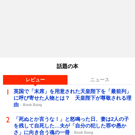
話題の本
レビュー
ニュース
英国で「末席」を用意された天皇陛下を「最前列」
に呼び寄せた人物とは？ 天皇陛下が尊敬される理
由
Book Bang
「死ぬとか言うな！」と怒鳴った日、妻は2人の子
を残して自死した…夫が「自分の犯した罪や愚か
さ」に向き合う魂の一冊
Book Bang