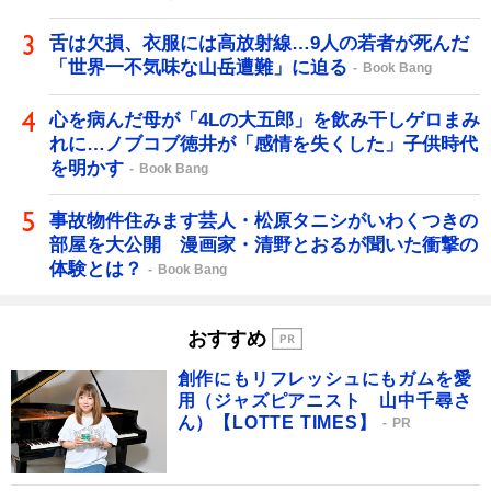
舌は欠損、衣服には高放射線…9人の若者が死んだ
「世界一不気味な山岳遭難」に迫る
Book Bang
心を病んだ母が「4Lの大五郎」を飲み干しゲロまみ
れに…ノブコブ徳井が「感情を失くした」子供時代
を明かす
Book Bang
事故物件住みます芸人・松原タニシがいわくつきの
部屋を大公開 漫画家・清野とおるが聞いた衝撃の
体験とは？
Book Bang
おすすめ
創作にもリフレッシュにもガムを愛
用（ジャズピアニスト 山中千尋さ
ん）【LOTTE TIMES】
PR