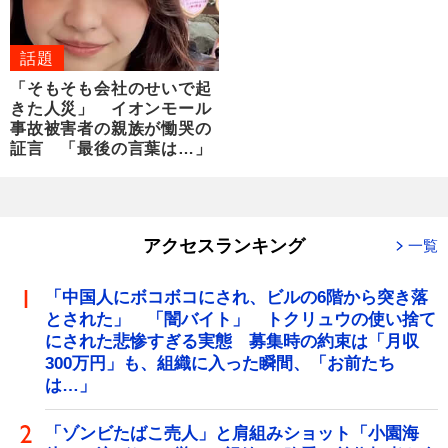
話題
「そもそも会社のせいで起
きた人災」 イオンモール
事故被害者の親族が慟哭の
証言 「最後の言葉は…」
アクセスランキング
一覧
「中国人にボコボコにされ、ビルの6階から突き落
とされた」 「闇バイト」 トクリュウの使い捨て
にされた悲惨すぎる実態 募集時の約束は「月収
300万円」も、組織に入った瞬間、「お前たち
は…」
「ゾンビたばこ売人」と肩組みショット「小園海