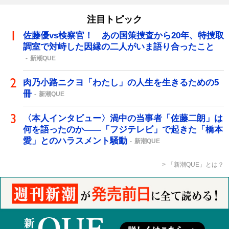
注目トピック
佐藤優vs検察官！ あの国策捜査から20年、特捜取
調室で対峙した因縁の二人がいま語り合ったこと
新潮QUE
肉乃小路ニクヨ「わたし」の人生を生きるための5
冊
新潮QUE
〈本人インタビュー〉渦中の当事者「佐藤二朗」は
何を語ったのか――「フジテレビ」で起きた「橋本
愛」とのハラスメント騒動
新潮QUE
「新潮QUE」とは？