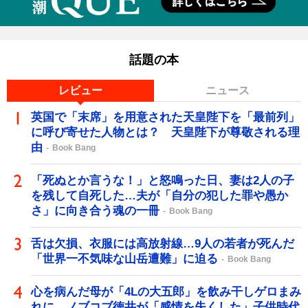
話題の本
レビュー
ニュース
英国で「末席」を用意された天皇陛下を「最前列」
に呼び寄せた人物とは？ 天皇陛下が尊敬される理
由
Book Bang
「死ぬとか言うな！」と怒鳴った日、妻は2人の子
を残して自死した…夫が「自分の犯した罪や愚か
さ」に向き合う魂の一冊
Book Bang
舌は欠損、衣服には高放射線…9人の若者が死んだ
「世界一不気味な山岳遭難」に迫る
Book Bang
心を病んだ母が「4Lの大五郎」を飲み干しゲロまみ
れに…ノブコブ徳井が「感情を失くした」子供時代