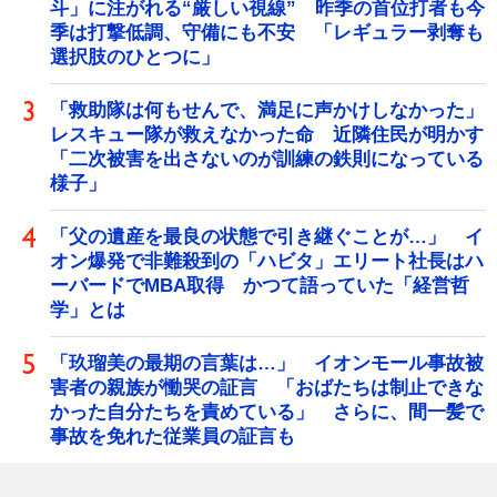
斗」に注がれる“厳しい視線” 昨季の首位打者も今
季は打撃低調、守備にも不安 「レギュラー剥奪も
選択肢のひとつに」
「救助隊は何もせんで、満足に声かけしなかった」
レスキュー隊が救えなかった命 近隣住民が明かす
「二次被害を出さないのが訓練の鉄則になっている
様子」
「父の遺産を最良の状態で引き継ぐことが…」 イ
オン爆発で非難殺到の「ハビタ」エリート社長はハ
ーバードでMBA取得 かつて語っていた「経営哲
学」とは
「玖瑠美の最期の言葉は…」 イオンモール事故被
害者の親族が慟哭の証言 「おばたちは制止できな
かった自分たちを責めている」 さらに、間一髪で
事故を免れた従業員の証言も