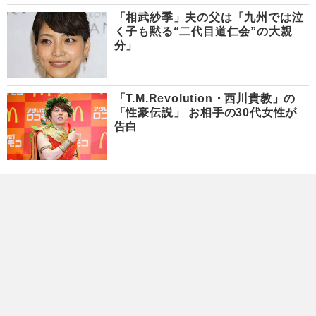
「相武紗季」夫の父は「九州では泣
く子も黙る“二代目道仁会”の大親
分」
「T.M.Revolution・西川貴教」の
「性豪伝説」 お相手の30代女性が
告白