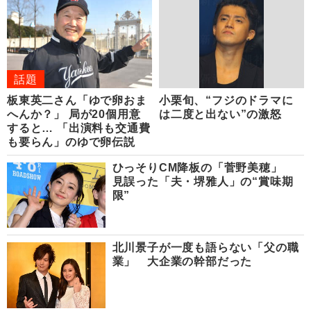
話題
板東英二さん「ゆで卵おま
小栗旬、“フジのドラマに
へんか？」 局が20個用意
は二度と出ない”の激怒
すると… 「出演料も交通費
も要らん」のゆで卵伝説
ひっそりCM降板の「菅野美穂」
見誤った「夫・堺雅人」の“賞味期
限”
北川景子が一度も語らない「父の職
業」 大企業の幹部だった