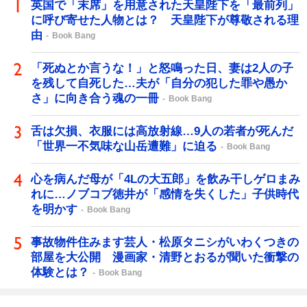
英国で「末席」を用意された天皇陛下を「最前列」
に呼び寄せた人物とは？ 天皇陛下が尊敬される理
由
Book Bang
「死ぬとか言うな！」と怒鳴った日、妻は2人の子
を残して自死した…夫が「自分の犯した罪や愚か
さ」に向き合う魂の一冊
Book Bang
舌は欠損、衣服には高放射線…9人の若者が死んだ
「世界一不気味な山岳遭難」に迫る
Book Bang
心を病んだ母が「4Lの大五郎」を飲み干しゲロまみ
れに…ノブコブ徳井が「感情を失くした」子供時代
を明かす
Book Bang
事故物件住みます芸人・松原タニシがいわくつきの
部屋を大公開 漫画家・清野とおるが聞いた衝撃の
体験とは？
Book Bang