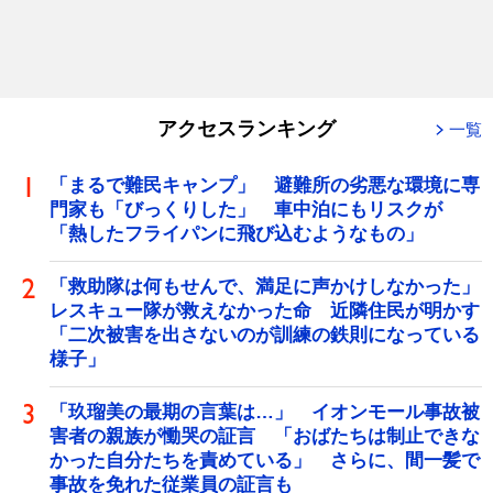
アクセスランキング
一覧
「まるで難民キャンプ」 避難所の劣悪な環境に専
門家も「びっくりした」 車中泊にもリスクが
「熱したフライパンに飛び込むようなもの」
「救助隊は何もせんで、満足に声かけしなかった」
レスキュー隊が救えなかった命 近隣住民が明かす
「二次被害を出さないのが訓練の鉄則になっている
様子」
「玖瑠美の最期の言葉は…」 イオンモール事故被
害者の親族が慟哭の証言 「おばたちは制止できな
かった自分たちを責めている」 さらに、間一髪で
事故を免れた従業員の証言も