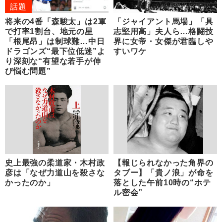
話題
将来の4番「森駿太」は2軍
「ジャイアント馬場」「具
で打率1割台、地元の星
志堅用高」夫人ら…格闘技
「根尾昂」は制球難…中日
界に女帝・女傑が君臨しや
ドラゴンズ“最下位低迷”よ
すいワケ
り深刻な“有望な若手が伸
び悩む問題”
史上最強の柔道家・木村政
【報じられなかった角界の
彦は「なぜ力道山を殺さな
タブー】「貴ノ浪」が命を
かったのか」
落とした午前10時の“ホテ
ル密会”