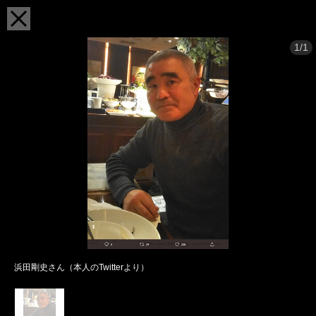
1/1
浜田剛史さん（本人のTwitterより）