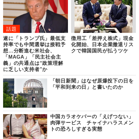
話題
遂に「トランプ氏」最低支
徴用工「差押え株式」現金
持率でも中間選挙は接戦予
化開始、日本企業撤退リス
想…分断進む米社会、
クで韓国国民が払うツケ
「MAGA」「民主社会主
義」の共通点は“政策理解
に乏しい支持者”か
「朝日新聞」はなぜ原爆投下の日を
「平和到来の日」と書いたのか
中国カラオケバーの「えげつない」
肉弾サービス チャイナハラスメン
トの恐ろしすぎる実態