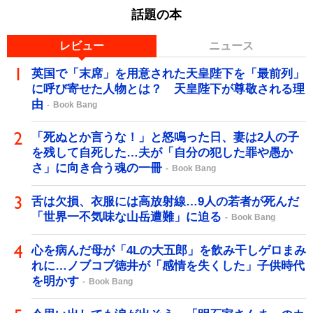
話題の本
レビュー
ニュース
英国で「末席」を用意された天皇陛下を「最前列」
に呼び寄せた人物とは？ 天皇陛下が尊敬される理
由
Book Bang
「死ぬとか言うな！」と怒鳴った日、妻は2人の子
を残して自死した…夫が「自分の犯した罪や愚か
さ」に向き合う魂の一冊
Book Bang
舌は欠損、衣服には高放射線…9人の若者が死んだ
「世界一不気味な山岳遭難」に迫る
Book Bang
心を病んだ母が「4Lの大五郎」を飲み干しゲロまみ
れに…ノブコブ徳井が「感情を失くした」子供時代
を明かす
Book Bang