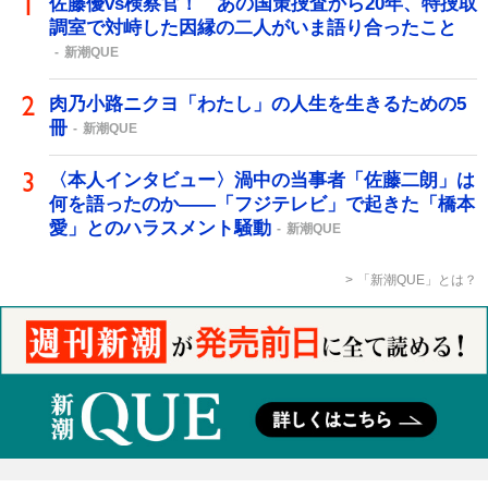
佐藤優vs検察官！ あの国策捜査から20年、特捜取
調室で対峙した因縁の二人がいま語り合ったこと
新潮QUE
肉乃小路ニクヨ「わたし」の人生を生きるための5
冊
新潮QUE
〈本人インタビュー〉渦中の当事者「佐藤二朗」は
何を語ったのか――「フジテレビ」で起きた「橋本
愛」とのハラスメント騒動
新潮QUE
「新潮QUE」とは？