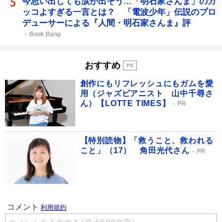
今思い出しても涙が出そう…「明石家さんま」のカ
ッコよすぎる一言とは？ 「電波少年」伝説のプロ
デューサーによる『人間・明石家さんま』評
Book Bang
おすすめ
創作にもリフレッシュにもガムを愛
用（ジャズピアニスト 山中千尋さ
ん）【LOTTE TIMES】
PR
【特別読物】「救うこと、救われる
こと」（17） 角田光代さん
PR