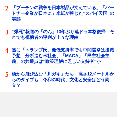
「プーチンの戦争を日本製品が支えている」「パー
トナー企業が日本に」米紙が報じた“スパイ天国”の
実態
“爆死”報道の「のん」13年ぶり連ドラ本格復帰 そ
れでも視聴者の評判が上々な理由
遂に「トランプ氏」最低支持率でも中間選挙は接戦
予想…分断進む米社会、「MAGA」「民主社会主
義」の共通点は“政策理解に乏しい支持者”か
橋から飛び込む「川ガキ」たち 高さ12メートルか
らのダイブも…令和の時代、文化と安全はどう両
立？