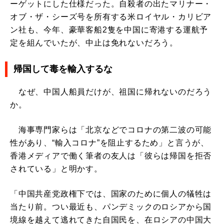
ーゲットにした仕様だった。自殺者の出たマリナー・
オブ・ザ・シーズ号を所有する米ロイヤル・カリビア
ン社も、今年、豪華客船2隻を中国に寄港する運航予
定を組んでいたが、中止は免れないだろう。
帰国して毒を輸入するな
なぜ、中国人船員だけが、祖国に帰れないのだろう
か。
海事専門家らは「北京などでコロナの第二波の可能
性があり、“輸入コロナ”を阻止するため」と言うが、
香港メディアで働く筆者の友人は「彼らは帰国を拒否
されている」と明かす。
「中国共産党政権下では、国家のために個人の犠牲は
当たり前。つい最近も、パンデミックのロシアから国
境線を越えて逃れてきた自国民を、在ロシアの中国大