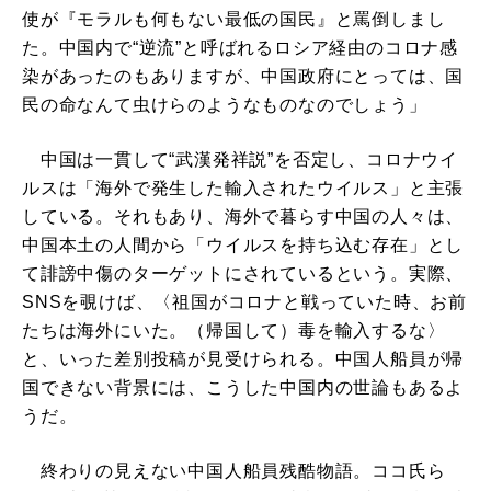
使が『モラルも何もない最低の国民』と罵倒しまし
た。中国内で“逆流”と呼ばれるロシア経由のコロナ感
染があったのもありますが、中国政府にとっては、国
民の命なんて虫けらのようなものなのでしょう」
中国は一貫して“武漢発祥説”を否定し、コロナウイ
ルスは「海外で発生した輸入されたウイルス」と主張
している。それもあり、海外で暮らす中国の人々は、
中国本土の人間から「ウイルスを持ち込む存在」とし
て誹謗中傷のターゲットにされているという。実際、
SNSを覗けば、〈祖国がコロナと戦っていた時、お前
たちは海外にいた。（帰国して）毒を輸入するな〉
と、いった差別投稿が見受けられる。中国人船員が帰
国できない背景には、こうした中国内の世論もあるよ
うだ。
終わりの見えない中国人船員残酷物語。ココ氏ら