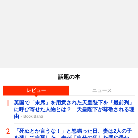
話題の本
レビュー
ニュース
英国で「末席」を用意された天皇陛下を「最前列」
に呼び寄せた人物とは？ 天皇陛下が尊敬される理
由
Book Bang
「死ぬとか言うな！」と怒鳴った日、妻は2人の子
を残して自死した…夫が「自分の犯した罪や愚か