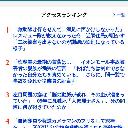
アクセスランキング
一覧
「救助隊は何もせんで、満足に声かけしなかった」
レスキュー隊が救えなかった命 近隣住民が明かす
「二次被害を出さないのが訓練の鉄則になっている
様子」
「玖瑠美の最期の言葉は…」 イオンモール事故被
害者の親族が慟哭の証言 「おばたちは制止できな
かった自分たちを責めている」 さらに、間一髪で
事故を免れた従業員の証言も
左目周囲の痣は「脳の動脈が破れ、その血が溜まっ
ていた」 09年に孤独死「大原麗子さん」、死の間
際に何が起きていたのか
「自衛隊員や報道カメラマンのフリをして泥棒
を…」 500万円分の預金通帳を盗まれた高齢女性