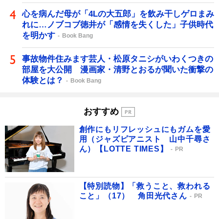
心を病んだ母が「4Lの大五郎」を飲み干しゲロまみ
れに…ノブコブ徳井が「感情を失くした」子供時代
を明かす
Book Bang
事故物件住みます芸人・松原タニシがいわくつきの
部屋を大公開 漫画家・清野とおるが聞いた衝撃の
体験とは？
Book Bang
おすすめ
創作にもリフレッシュにもガムを愛
用（ジャズピアニスト 山中千尋さ
ん）【LOTTE TIMES】
PR
【特別読物】「救うこと、救われる
こと」（17） 角田光代さん
PR