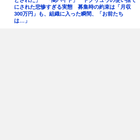
とされた」 「闇バイト」 トクリュウの使い捨て
にされた悲惨すぎる実態 募集時の約束は「月収
300万円」も、組織に入った瞬間、「お前たち
は…」