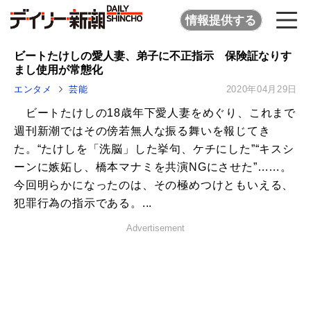
情報提供する
ビートたけしの愛人妻、弟子に不正指示 保険証なりす
まし使用が常態化
エンタメ
芸能
2020年04月29日
ビートたけしの18歳年下愛人妻をめぐり、これまで
週刊新潮ではその傍若無人な振る舞いを報じてき
た。“たけしを「洗脳」した挙句、ケチにした”“キスシ
ーンに嫉妬し、橋本マナミを共演NGにさせた”……。
今回明らかになったのは、その極めつけともいえる、
犯罪行為の指示である。...
Advertisement