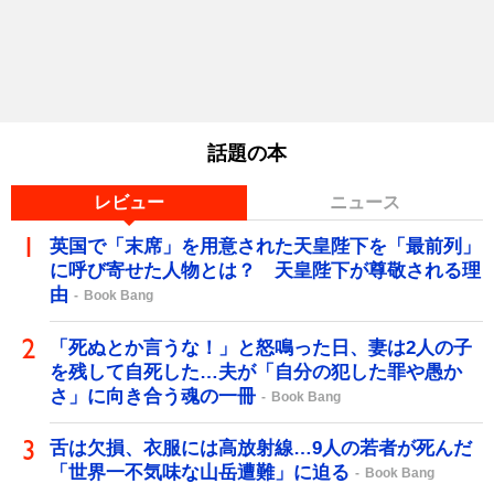
話題の本
レビュー
ニュース
英国で「末席」を用意された天皇陛下を「最前列」
に呼び寄せた人物とは？ 天皇陛下が尊敬される理
由
Book Bang
「死ぬとか言うな！」と怒鳴った日、妻は2人の子
を残して自死した…夫が「自分の犯した罪や愚か
さ」に向き合う魂の一冊
Book Bang
舌は欠損、衣服には高放射線…9人の若者が死んだ
「世界一不気味な山岳遭難」に迫る
Book Bang