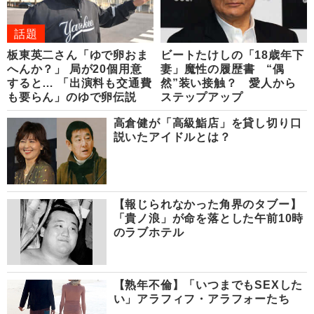
話題
板東英二さん「ゆで卵おま
ビートたけしの「18歳年下
へんか？」 局が20個用意
妻」魔性の履歴書 “偶
すると… 「出演料も交通費
然”装い接触？ 愛人から
も要らん」のゆで卵伝説
ステップアップ
高倉健が「高級鮨店」を貸し切り口
説いたアイドルとは？
【報じられなかった角界のタブー】
「貴ノ浪」が命を落とした午前10時
のラブホテル
【熟年不倫】「いつまでもSEXした
い」アラフィフ・アラフォーたち