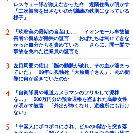
レスキュー隊が救えなかった命 近隣住民が明かす
「二次被害を出さないのが訓練の鉄則になっている
様子」
「玖瑠美の最期の言葉は…」 イオンモール事故被
害者の親族が慟哭の証言 「おばたちは制止できな
かった自分たちを責めている」 さらに、間一髪で
事故を免れた従業員の証言も
左目周囲の痣は「脳の動脈が破れ、その血が溜まっ
ていた」 09年に孤独死「大原麗子さん」、死の間
際に何が起きていたのか
「自衛隊員や報道カメラマンのフリをして泥棒
を…」 500万円分の預金通帳を盗まれた高齢女性
が明かす被害 「外出が怖くなり、避難所にも行け
ない」
「中国人にボコボコにされ、ビルの6階から突き落