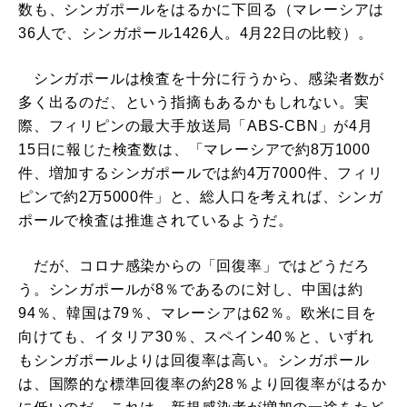
数も、シンガポールをはるかに下回る（マレーシアは
36人で、シンガポール1426人。4月22日の比較）。
シンガポールは検査を十分に行うから、感染者数が
多く出るのだ、という指摘もあるかもしれない。実
際、フィリピンの最大手放送局「ABS-CBN」が4月
15日に報じた検査数は、「マレーシアで約8万1000
件、増加するシンガポールでは約4万7000件、フィリ
ピンで約2万5000件」と、総人口を考えれば、シンガ
ポールで検査は推進されているようだ。
だが、コロナ感染からの「回復率」ではどうだろ
う。シンガポールが8％であるのに対し、中国は約
94％、韓国は79％、マレーシアは62％。欧米に目を
向けても、イタリア30％、スペイン40％と、いずれ
もシンガポールよりは回復率は高い。シンガポール
は、国際的な標準回復率の約28％より回復率がはるか