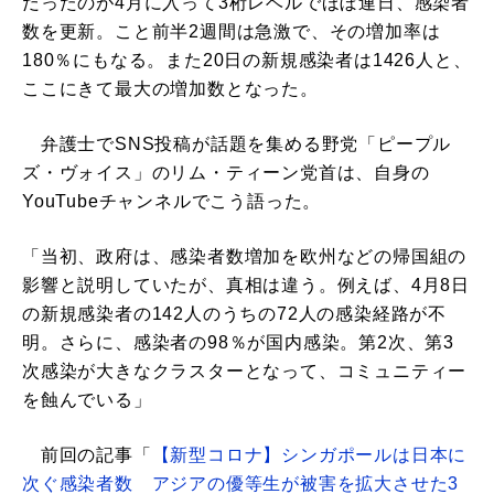
だったのが4月に入って3桁レベルでほぼ連日、感染者
数を更新。こと前半2週間は急激で、その増加率は
180％にもなる。また20日の新規感染者は1426人と、
ここにきて最大の増加数となった。
弁護士でSNS投稿が話題を集める野党「ピープル
ズ・ヴォイス」のリム・ティーン党首は、自身の
YouTubeチャンネルでこう語った。
「当初、政府は、感染者数増加を欧州などの帰国組の
影響と説明していたが、真相は違う。例えば、4月8日
の新規感染者の142人のうちの72人の感染経路が不
明。さらに、感染者の98％が国内感染。第2次、第3
次感染が大きなクラスターとなって、コミュニティー
を蝕んでいる」
前回の記事「
【新型コロナ】シンガポールは日本に
次ぐ感染者数 アジアの優等生が被害を拡大させた3