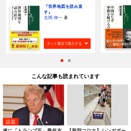
『世界地図を読み直
す』
北岡 伸一
著
ネット書店で購入する
こんな記事も読まれています
話題
遂に「トランプ氏」最低支
【新型コロナ】シンガポー