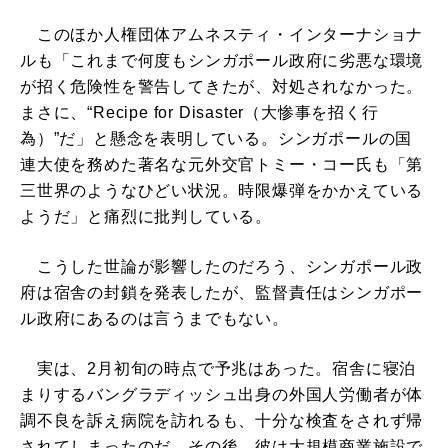
このほか人権団体アムネスティ・インターナショナ
ルも「これまで何度もシンガポール政府に劣悪な環境
が招く危険性を警告してきたが、対処されなかった。
まさに、“Recipe for Disaster（大惨事を招く行
為）”だ」と懸念を表明している。シンガポールの国
連大使を務めた著名な元外交官トミー・コー氏も「第
三世界のようなひどい状況。時限爆弾をかかえている
ようだ」と痛烈に批判している。
こうした世論が影響したのだろう、シンガポール政
府は宿舎の封鎖を発表したが、監督責任はシンガポー
ル政府にあるのは言うまでもない。
実は、2月初旬の時点で予兆はあった。宿舎に寝泊
まりするバングラディッシュ出身の外国人労働者が体
調不良を訴え病院を訪れるも、十分な検査をされず帰
されてしまったのだ。その後、彼は大規模商業施設で