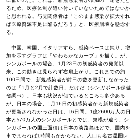
に低いのだ。これは、新規感染者が増加の一途をたど
るため、医療体制が追い付いていないためではないか
と思われる。与党関係者は「このまま感染が拡大すれ
ば医療資源不足に陥るだろう」と、医療崩壊を懸念す
る。
中国、韓国、イタリアすら、感染ペースは鈍り、増
加を示すグラフは「やわらかなカーブ」を描く。が、
シンガポールの場合、1月23日の初感染者の発覚以
来、この動きは見られず右肩上がり。これまでの約
100日間で、新規感染者が前日の数を更新しなかった
のは「1月と2月で計数日」だけだ（シンガポール保健
省調べ）。日本も状況が似ているところも多少ある
が、日本の場合、1月16日の初感染者から新規感染者
が更新されなかった日は、16日間。1億2600万人の日
本と570万人のシンガポールとでは、規模が違う。シ
ンガポールの国土面積は日本の淡路島ほどで、国内を
車でまわれば1時間もかからない。人口も名古屋圏レ