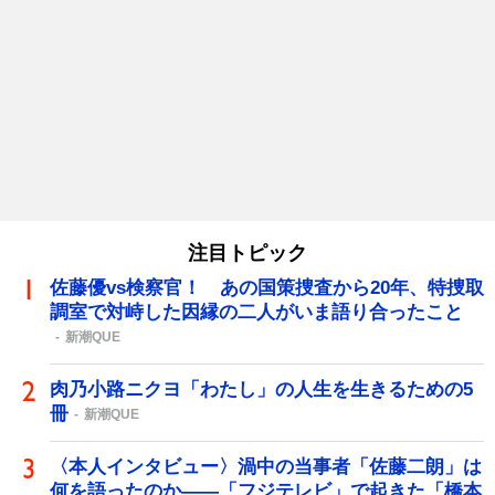
注目トピック
佐藤優vs検察官！ あの国策捜査から20年、特捜取
調室で対峙した因縁の二人がいま語り合ったこと
新潮QUE
肉乃小路ニクヨ「わたし」の人生を生きるための5
冊
新潮QUE
〈本人インタビュー〉渦中の当事者「佐藤二朗」は
何を語ったのか――「フジテレビ」で起きた「橋本