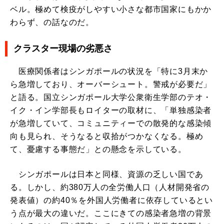
ベル。極めて検疫がしやすい小さな都市国家にもかか
わらず、の話なのだ。
クラスター現場の劣悪さ
医療関係者はシンガポールの状況を「特に3月末か
ら急増しており、オーバーシュート。警戒が必要だ」
と語る。国立シンガポール大学公衆衛生学部のテオ・
イク・イン学部長もロイターの取材に、「単独感染者
が急増していて、コミュニティーでの散発的な感染傾
向も見られ、そうなると収拾がつかなくなる。極め
て、憂慮する事態だ」との懸念を示している。
シンガポールは日本と同様、資源の乏しい国であ
る。しかし、約380万人の全労働人口（人材開発省の
発表値）の約40％を外国人労働者に依存しているとい
う点が最大の違いだ。ここにきての感染者急増の背景