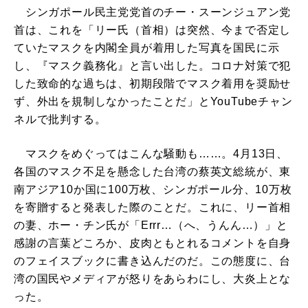
シンガポール民主党党首のチー・スーンジュアン党
首は、これを「リー氏（首相）は突然、今まで否定し
ていたマスクを内閣全員が着用した写真を国民に示
し、『マスク義務化』と言い出した。コロナ対策で犯
した致命的な過ちは、初期段階でマスク着用を奨励せ
ず、外出を規制しなかったことだ」とYouTubeチャン
ネルで批判する。
マスクをめぐってはこんな騒動も……。4月13日、
各国のマスク不足を懸念した台湾の蔡英文総統が、東
南アジア10か国に100万枚、シンガポール分、10万枚
を寄贈すると発表した際のことだ。これに、リー首相
の妻、ホー・チン氏が「Errr…（へ、うんん…）」と
感謝の言葉どころか、皮肉ともとれるコメントを自身
のフェイスブックに書き込んだのだ。この態度に、台
湾の国民やメディアが怒りをあらわにし、大炎上とな
った。