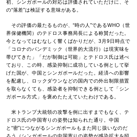
初、シンガポールの対応は評価されていただけに、そ
の“落差”は検証する意味がある。
その評価の最たるものが、“時の人”であるWHO（世
界保健機関）のテドロス事務局長による称賛だった。
今となってはむなしく響くばかりだが、3月9日時点で
「コロナのパンデミック（世界的大流行）は現実味を
帯びてきた」「だが制御は可能」とテドロス氏は述べ
ており、この時、感染抑制に成功している例として挙
げた国が、中国とシンガポールだった。経済への影響
を配慮し、ロックダウンなどの国内での外出制限措置
を取らなくても、感染者を抑制できる例として「シン
ガポール方式」を褒めたたえていたわけである。
米トランプ大統領の攻撃を例に出すまでもなく、テ
ドロス氏の中国寄りの姿勢は知られた通り。中国
と“密”につながるシンガポールもまた同じ扱いなのだ
ろう（シンガポールの中国寄りの姿勢が感染拡大を招