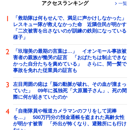
アクセスランキング
一覧
「救助隊は何もせんで、満足に声かけしなかった」
レスキュー隊が救えなかった命 近隣住民が明かす
「二次被害を出さないのが訓練の鉄則になっている
様子」
「玖瑠美の最期の言葉は…」 イオンモール事故被
害者の親族が慟哭の証言 「おばたちは制止できな
かった自分たちを責めている」 さらに、間一髪で
事故を免れた従業員の証言も
左目周囲の痣は「脳の動脈が破れ、その血が溜まっ
ていた」 09年に孤独死「大原麗子さん」、死の間
際に何が起きていたのか
「自衛隊員や報道カメラマンのフリをして泥棒
を…」 500万円分の預金通帳を盗まれた高齢女性
が明かす被害 「外出が怖くなり、避難所にも行け