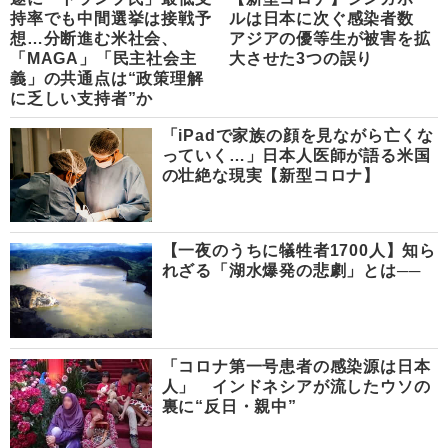
持率でも中間選挙は接戦予
ルは日本に次ぐ感染者数
想…分断進む米社会、
アジアの優等生が被害を拡
「MAGA」「民主社会主
大させた3つの誤り
義」の共通点は“政策理解
に乏しい支持者”か
「iPadで家族の顔を見ながら亡くな
っていく…」日本人医師が語る米国
の壮絶な現実【新型コロナ】
【一夜のうちに犠牲者1700人】知ら
れざる「湖水爆発の悲劇」とは──
「コロナ第一号患者の感染源は日本
人」 インドネシアが流したウソの
裏に“反日・親中”