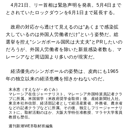
4月21日、リー首相は緊急声明を発表。5月4日まで
とされていたロックダウンを6月1日まで延長する。
政府の対応から透けて見えるのは“あくまで感染拡
大しているのは外国人労働者だけ”という姿勢だ。総
選挙を控え“シンガポール国民は大丈夫”とPRしたいの
だろうが、外国人労働者を除いた新規感染者数も、マ
レーシアなど周辺国より多いのが現実だ。
経済優先のシンガポールの姿勢は、皮肉にも1965
年の独立以来の経済危機を招きかねないのだ。
末永恵（すえなが・めぐみ）
マレーシア在住ジャーナリスト。マレーシア外国特派員記者クラ
ブに所属。米国留学（米政府奨学金取得）後、産経新聞社入社。
東京本社外信部、経済部記者として経済産業省、外務省、農水省
などの記者クラブなどに所属。その後、独立しフリージャーナリ
ストに。取材活動のほか、大阪大学特任准教授、マラヤ大学客員
教授も歴任。
週刊新潮WEB取材班編集