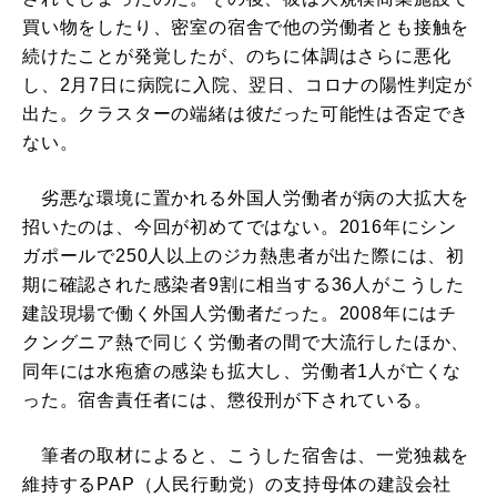
買い物をしたり、密室の宿舎で他の労働者とも接触を
続けたことが発覚したが、のちに体調はさらに悪化
し、2月7日に病院に入院、翌日、コロナの陽性判定が
出た。クラスターの端緒は彼だった可能性は否定でき
ない。
劣悪な環境に置かれる外国人労働者が病の大拡大を
招いたのは、今回が初めてではない。2016年にシン
ガポールで250人以上のジカ熱患者が出た際には、初
期に確認された感染者9割に相当する36人がこうした
建設現場で働く外国人労働者だった。2008年にはチ
クングニア熱で同じく労働者の間で大流行したほか、
同年には水疱瘡の感染も拡大し、労働者1人が亡くな
った。宿舎責任者には、懲役刑が下されている。
筆者の取材によると、こうした宿舎は、一党独裁を
維持するPAP（人民行動党）の支持母体の建設会社