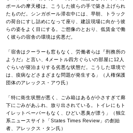
ポールの摩天楼は、こうした彼らの手で築き上げられ
たものだ。シンガポール滞在中には、早朝、トラック
の荷台にすし詰めになって座り、建設現場に向かう彼
らの姿をよく目にする。ご想像のとおり、低賃金で働
く彼らの宿舎の環境は劣悪だ。
「宿舎はクーラーも窓もなく、労働者らは『刑務所の
ようだ』と言い、4メートル四方ぐらいの部屋に12人
ぐらいが寝泊まりする劣悪な状態だ。こうした環境で
は、疫病などさまざまな問題が発生する」（人権保護
団体のアレックス・アウ氏）
「特に衛生状態が悪く、ごみ箱はあるが小さすぎて廊
下にごみがあふれ、放り出されている。トイレにもト
イレットペーパーもなく、ひどい悪臭が漂う」（独立
系ニュースサイト「States Times Review」の創始
者、アレックス・タン氏）