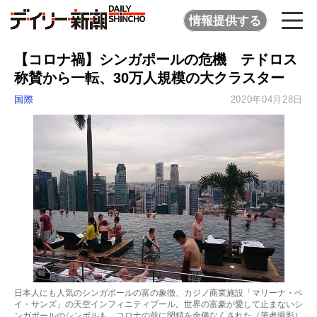
情報提供する
【コロナ禍】シンガポールの危機 テドロス
称賛から一転、30万人規模の大クラスター
国際
2020年04月28日
日本人にも人気のシンガポールの富の象徴、カジノ商業施設「マリーナ・ベ
イ・サンズ」の天空インフィニティプール。世界の富豪が愛して止まないシ
ンガポールのシンボルも、コロナの前に閉鎖を余儀なくされた（筆者撮影）