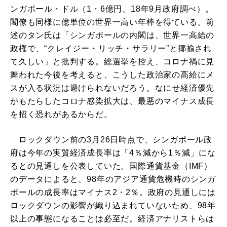
ンガポール・ドル（1・6億円、18年9月政府調べ）。
閣僚も同様に億単位の世界一高い年棒を得ている。前
述のタン氏は「シンガポールの内閣は、世界一高給の
政権で、“クレイジー・リッチ・サラリー”と揶揄され
て久しい」と批判する。総選挙を控え、コロナ禍に見
舞われた今後を考えると、こうした政治家の高給にメ
スが入る状況は避けられないだろう。なにせ経済優先
がもたらしたコロナ感染拡大は、最悪のマイナス成長
を招く恐れがあるからだ。
ロックダウン前の3月26日時点で、シンガポール政
府は今年の実質経済成長率は「4％減から1％減」にな
るとの見通しを公表していた。国際通貨基金（IMF）
のデータによると、98年のアジア通貨危機時のシンガ
ポールの成長率はマイナス2・2％。政府の見通しには
ロックダウンの影響が織り込まれていないため、98年
以上の事態になることは必至だ。経済アナリストらは