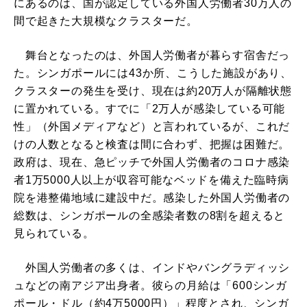
にあるのは、国が認定している外国人労働者30万人の
間で起きた大規模なクラスターだ。
舞台となったのは、外国人労働者が暮らす宿舎だっ
た。シンガポールには43か所、こうした施設があり、
クラスターの発生を受け、現在は約20万人が隔離状態
に置かれている。すでに「2万人が感染している可能
性」（外国メディアなど）と言われているが、これだ
けの人数となると検査は間に合わず、把握は困難だ。
政府は、現在、急ピッチで外国人労働者のコロナ感染
者1万5000人以上が収容可能なベッドを備えた臨時病
院を港整備地域に建設中だ。感染した外国人労働者の
総数は、シンガポールの全感染者数の8割を超えると
見られている。
外国人労働者の多くは、インドやバングラディッシ
ュなどの南アジア出身者。彼らの月給は「600シンガ
ポール・ドル（約4万5000円）」程度とされ、シンガ