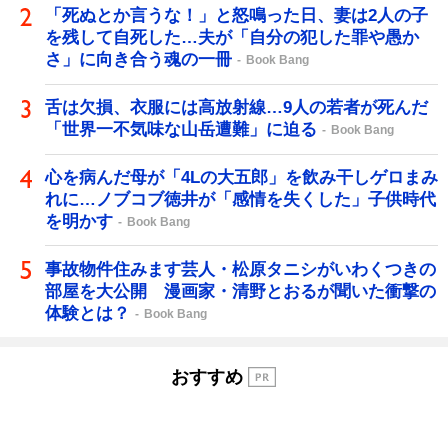
「死ぬとか言うな！」と怒鳴った日、妻は2人の子
を残して自死した…夫が「自分の犯した罪や愚か
さ」に向き合う魂の一冊
Book Bang
舌は欠損、衣服には高放射線…9人の若者が死んだ
「世界一不気味な山岳遭難」に迫る
Book Bang
心を病んだ母が「4Lの大五郎」を飲み干しゲロまみ
れに…ノブコブ徳井が「感情を失くした」子供時代
を明かす
Book Bang
事故物件住みます芸人・松原タニシがいわくつきの
部屋を大公開 漫画家・清野とおるが聞いた衝撃の
体験とは？
Book Bang
おすすめ
創作にもリフレッシュにもガムを愛
用（ジャズピアニスト 山中千尋さ