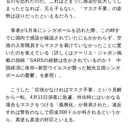
るのを恐れたのだ。これほどまでに感染が拡大してし
まったとなれば、元も子もない。「マスク不要」の姿
勢は誤りだったといえるだろう。
筆者が1月末にシンガポールを訪れた際、この時す
でに国内で感染が確認されていたにもかかわらず、空
港の入管職員すらマスクを着けていなかったことに驚
いたのを覚えている（詳しくはクーリエ・ジャポン掲
載の拙稿「SARSの経験は生かされているのか？ 中
国経済に依存─新型ウイルスが襲った観光立国シンガ
ポールの憂鬱」を参照）。
こうした「症状がなければマスク不要」という見解
から一転、4月11日深夜に急遽、外出時にはいかなる
場合もマスクをつける「義務化」が発表された。違反
すれば警告のなしで罰金300ドルが科されるというか
ら、真逆も真逆の対応といえる。