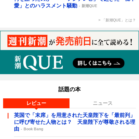
愛」とのハラスメント騒動
新潮QUE
「新潮QUE」とは？
話題の本
レビュー
ニュース
英国で「末席」を用意された天皇陛下を「最前列」
に呼び寄せた人物とは？ 天皇陛下が尊敬される理
由
Book Bang