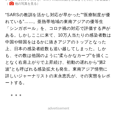
（
他の写真を見る
）
“SARSの教訓を活かし対応が早かった”“医療制度が優
れている”……。亜熱帯地域の東南アジアの優等生
「シンガポール」を、コロナ禍の対応で評価する声が
ある。しかしここに来て、10万人当たりの感染者数は
中国や韓国をはるかに抜きアジアのトップとなった
上、日本の感染者総数も追い越してしまった。しか
も、その数は他国のように“柔らかなカーブ”を描くこ
となく右肩上がりで上昇続け、初動の遅れから“第2
波”とも呼ばれる感染拡大も発生。東南アジア情勢に
詳しいジャーナリストの末永恵氏が、その実態をレポ
ートする。
＊＊＊
advertisement