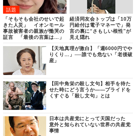
話題
「そもそも会社のせいで起
経済同友会トップは「10万
きた人災」 イオンモール
円給付は電子マネーで」発
事故被害者の親族が慟哭の
言の裏に“さもしい根性”が
証言 「最後の言葉は…」
見え隠れ
【天地真理が激白】「週6000円でや
りくり…」──誰でも危ない「老後破
産」
【田中角栄の殺し文句】相手を待た
せた時にどう言うか――プライドを
くすぐる「殺し文句」とは
日本は共産党にとって天国だった
意外と知られていない世界の共産党
事情