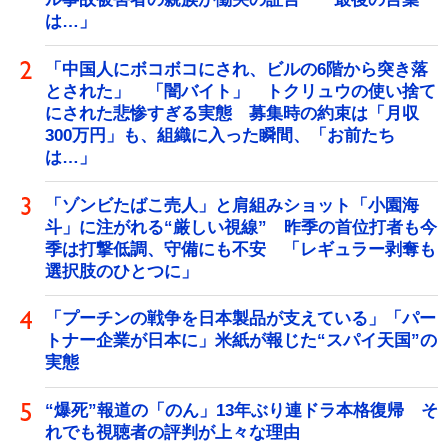
は…」
「中国人にボコボコにされ、ビルの6階から突き落
とされた」 「闇バイト」 トクリュウの使い捨て
にされた悲惨すぎる実態 募集時の約束は「月収
300万円」も、組織に入った瞬間、「お前たち
は…」
「ゾンビたばこ売人」と肩組みショット「小園海
斗」に注がれる“厳しい視線” 昨季の首位打者も今
季は打撃低調、守備にも不安 「レギュラー剥奪も
選択肢のひとつに」
「プーチンの戦争を日本製品が支えている」「パー
トナー企業が日本に」米紙が報じた“スパイ天国”の
実態
“爆死”報道の「のん」13年ぶり連ドラ本格復帰 そ
れでも視聴者の評判が上々な理由