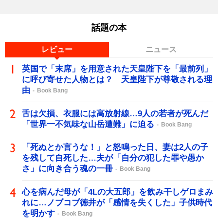
話題の本
レビュー
ニュース
英国で「末席」を用意された天皇陛下を「最前列」
に呼び寄せた人物とは？ 天皇陛下が尊敬される理
由
Book Bang
舌は欠損、衣服には高放射線…9人の若者が死んだ
「世界一不気味な山岳遭難」に迫る
Book Bang
「死ぬとか言うな！」と怒鳴った日、妻は2人の子
を残して自死した…夫が「自分の犯した罪や愚か
さ」に向き合う魂の一冊
Book Bang
心を病んだ母が「4Lの大五郎」を飲み干しゲロまみ
れに…ノブコブ徳井が「感情を失くした」子供時代
を明かす
Book Bang