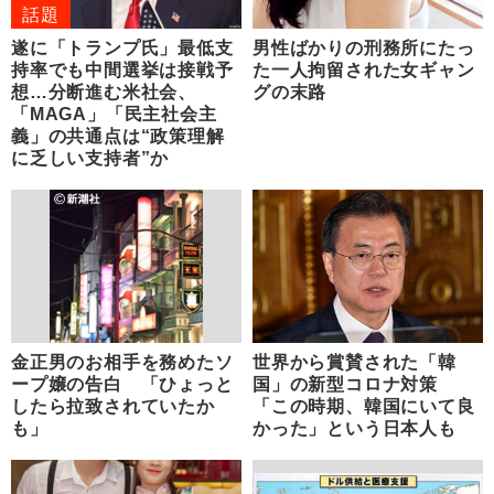
話題
遂に「トランプ氏」最低支
男性ばかりの刑務所にたっ
持率でも中間選挙は接戦予
た一人拘留された女ギャン
想…分断進む米社会、
グの末路
「MAGA」「民主社会主
義」の共通点は“政策理解
に乏しい支持者”か
金正男のお相手を務めたソ
世界から賞賛された「韓
ープ嬢の告白 「ひょっと
国」の新型コロナ対策
したら拉致されていたか
「この時期、韓国にいて良
も」
かった」という日本人も