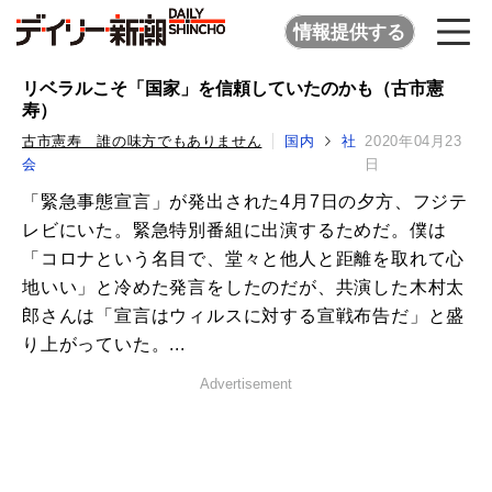
情報提供する
リベラルこそ「国家」を信頼していたのかも（古市憲
寿）
古市憲寿 誰の味方でもありません
国内
社
2020年04月23
会
日
「緊急事態宣言」が発出された4月7日の夕方、フジテ
レビにいた。緊急特別番組に出演するためだ。僕は
「コロナという名目で、堂々と他人と距離を取れて心
地いい」と冷めた発言をしたのだが、共演した木村太
郎さんは「宣言はウィルスに対する宣戦布告だ」と盛
り上がっていた。...
Advertisement