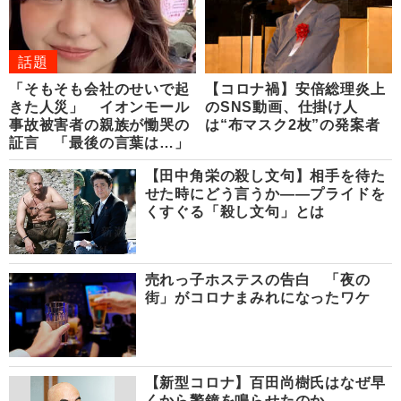
話題
「そもそも会社のせいで起
【コロナ禍】安倍総理炎上
きた人災」 イオンモール
のSNS動画、仕掛け人
事故被害者の親族が慟哭の
は“布マスク2枚”の発案者
証言 「最後の言葉は…」
【田中角栄の殺し文句】相手を待た
せた時にどう言うか――プライドを
くすぐる「殺し文句」とは
売れっ子ホステスの告白 「夜の
街」がコロナまみれになったワケ
【新型コロナ】百田尚樹氏はなぜ早
くから警鐘を鳴らせたのか