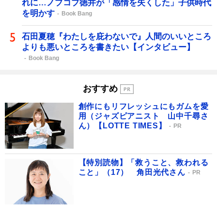
れに…ノブコブ徳井が「感情を失くした」子供時代
を明かす
Book Bang
石田夏穂『わたしを庇わないで』人間のいいところ
よりも悪いところを書きたい【インタビュー】
Book Bang
おすすめ
創作にもリフレッシュにもガムを愛
用（ジャズピアニスト 山中千尋さ
ん）【LOTTE TIMES】
PR
【特別読物】「救うこと、救われる
こと」（17） 角田光代さん
PR