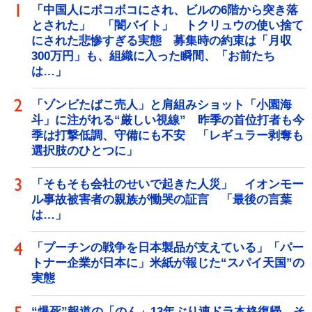
「中国人にボコボコにされ、ビルの6階から突き落
とされた」 「闇バイト」 トクリュウの使い捨て
にされた悲惨すぎる実態 募集時の約束は「月収
300万円」も、組織に入った瞬間、「お前たち
は…」
「ゾンビたばこ売人」と肩組みショット「小園海
斗」に注がれる“厳しい視線” 昨季の首位打者も今
季は打撃低調、守備にも不安 「レギュラー剥奪も
選択肢のひとつに」
「そもそも会社のせいで起きた人災」 イオンモー
ル事故被害者の親族が慟哭の証言 「最後の言葉
は…」
「プーチンの戦争を日本製品が支えている」「パー
トナー企業が日本に」米紙が報じた“スパイ天国”の
実態
“爆死”報道の「のん」13年ぶり連ドラ本格復帰 そ