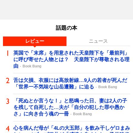
話題の本
レビュー
ニュース
英国で「末席」を用意された天皇陛下を「最前列」
に呼び寄せた人物とは？ 天皇陛下が尊敬される理
由
Book Bang
舌は欠損、衣服には高放射線…9人の若者が死んだ
「世界一不気味な山岳遭難」に迫る
Book Bang
「死ぬとか言うな！」と怒鳴った日、妻は2人の子
を残して自死した…夫が「自分の犯した罪や愚か
さ」に向き合う魂の一冊
Book Bang
心を病んだ母が「4Lの大五郎」を飲み干しゲロまみ