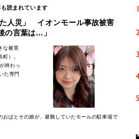
事も読まれています
た人災」 イオンモール事故被害
後の言葉は…」
きな被害
島町）。
導が終わっ
いた専門
のおばとその娘が、避難していたモールの駐車場で