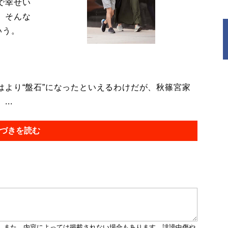
で幸せい
。そんな
いう。
より“盤石”になったといえるわけだが、秋篠宮家
..
づきを読む