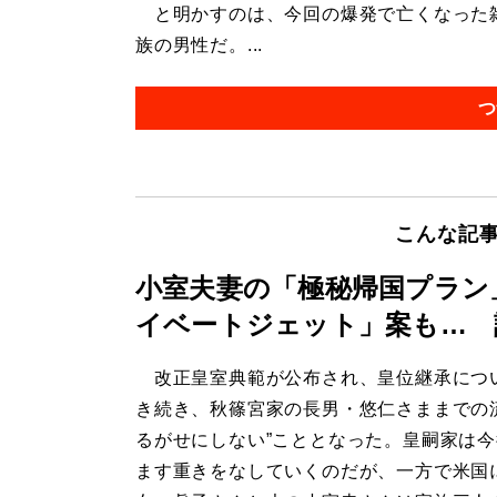
と明かすのは、今回の爆発で亡くなった雑
族の男性だ。...
つ
こんな記
小室夫妻の「極秘帰国プラン
イベートジェット」案も… 
改正皇室典範が公布され、皇位継承につ
き続き、秋篠宮家の長男・悠仁さままでの
るがせにしない”こととなった。皇嗣家は
ます重きをなしていくのだが、一方で米国