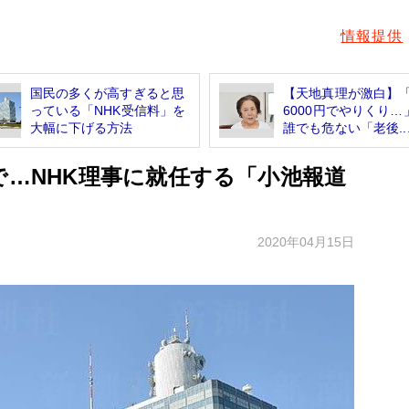
情報提供
国民の多くが高すぎると思
【天地真理が激白】
っている「NHK受信料」を
6000円でやりくり…
大幅に下げる方法
誰でも危ない「老後..
で…NHK理事に就任する「小池報道
2020年04月15日