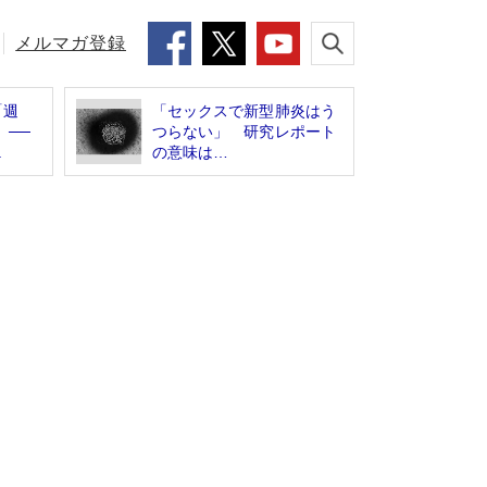
メルマガ登録
「週
「セックスで新型肺炎はう
」──
つらない」 研究レポート
.
の意味は…