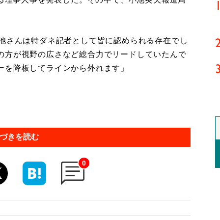
小池さんは特ダネ記者として皆に認められる存在でし
の方が視野の広さなど総合力でリードしていたんで
ーを降板してラインから外れます」
づきを読む
0