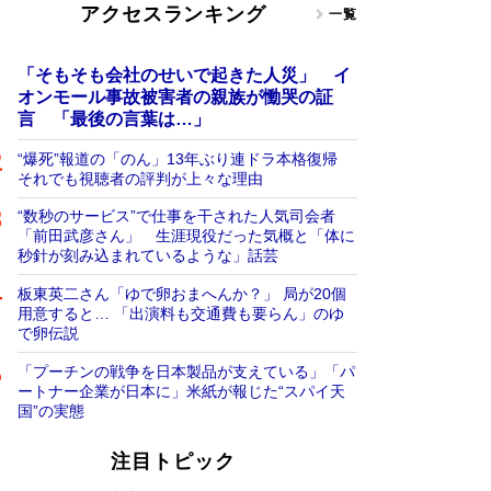
アクセスランキング
一覧
「そもそも会社のせいで起きた人災」 イ
オンモール事故被害者の親族が慟哭の証
言 「最後の言葉は…」
“爆死”報道の「のん」13年ぶり連ドラ本格復帰
それでも視聴者の評判が上々な理由
“数秒のサービス”で仕事を干された人気司会者
「前田武彦さん」 生涯現役だった気概と「体に
秒針が刻み込まれているような」話芸
板東英二さん「ゆで卵おまへんか？」 局が20個
用意すると… 「出演料も交通費も要らん」のゆ
で卵伝説
「プーチンの戦争を日本製品が支えている」「パ
ートナー企業が日本に」米紙が報じた“スパイ天
国”の実態
注目トピック