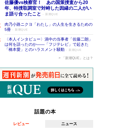
佐藤優vs検察官！ あの国策捜査から20
年、特捜取調室で対峙した因縁の二人がい
ま語り合ったこと
新潮QUE
肉乃小路ニクヨ「わたし」の人生を生きるための
5冊
新潮QUE
〈本人インタビュー〉渦中の当事者「佐藤二朗」
は何を語ったのか――「フジテレビ」で起きた
「橋本愛」とのハラスメント騒動
新潮QUE
「新潮QUE」とは？
話題の本
レビュー
ニュース