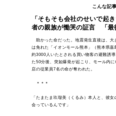
こんな記
「そもそも会社のせいで起き
者の親族が慟哭の証言 「最
助かった命だった。地震発生直後は、大
は免れた「イオンモール熊本」（熊本県嘉
約3000人いたとされる買い物客の避難誘
た50分後、突如爆発が起こり、モール内に
店の従業員7名の命が奪われた。
＊＊＊
「たまたま玖瑠美（くるみ）本人と、彼女
会っているんです」