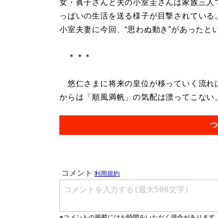
女・眞子さんと夫の小室圭さんは家族三人
っぱいの生活を送る様子が目撃されている
小室夫妻に今回、“思わぬ動き”があったと
＊＊＊
悠仁さまに将来の皇位が移っていく流れは
からは「順風満帆」の気配は漂ってこない。.
つ