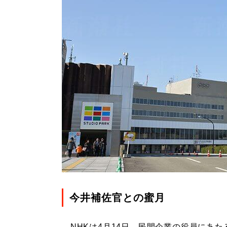
今井補佐官との蜜月
NHKは4月14日、民間企業の役員にあ