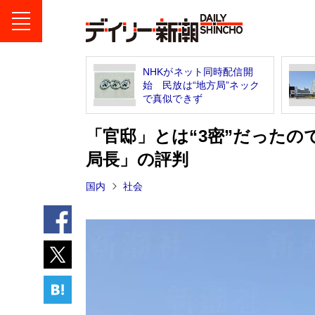
NHKがネット同時配信開
始 民放は“地方局”ネック
で真似できず
「官邸」とは“3密”だったの
局長」の評判
国内
社会