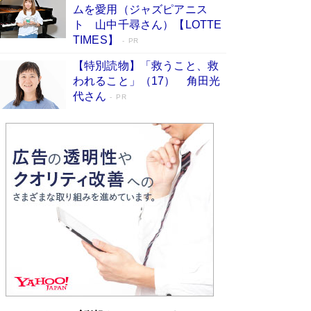
ムを愛用（ジャズピアニス
ンガ」も収録
Book Bang
ト 山中千尋さん）【LOTTE
美輪明宏 晩年の回答を集めた『ほほえんで生き
TIMES】
PR
るための人生相談』がランクイン［エンターテイ
メントベストセラー］
Book Bang
【特別読物】「救うこと、救
われること」（17） 角田光
「『火垂るの墓』は、大嘘である」原作者が抱き
代さん
続けた“自責の念”とは…「自己憐憫は描きたくな
PR
い」監督が徹底的にこだわったこと（後編） #
戦争の記憶
Book Bang
「叱って伸びるやつは、褒めたらもっと伸びる」
俳優・高嶋政伸が家族に教わった“人を育てるコ
ツ”…芸への考え方を明かす
Book Bang
東野圭吾、伊坂幸太郎の人気シリーズ最新作どち
らも文庫化 映画化された直木賞受賞作もランク
イン［文庫ベストセラー］
Book Bang