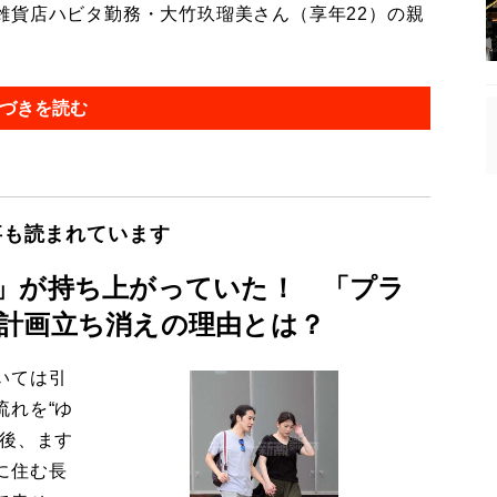
貨店ハビタ勤務・大竹玖瑠美さん（享年22）の親
づきを読む
事も読まれています
」が持ち上がっていた！ 「プラ
計画立ち消えの理由とは？
いては引
流れを“ゆ
今後、ます
に住む長