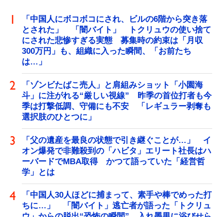
「中国人にボコボコにされ、ビルの6階から突き落
とされた」 「闇バイト」 トクリュウの使い捨て
にされた悲惨すぎる実態 募集時の約束は「月収
300万円」も、組織に入った瞬間、「お前たち
は…」
「ゾンビたばこ売人」と肩組みショット「小園海
斗」に注がれる“厳しい視線” 昨季の首位打者も今
季は打撃低調、守備にも不安 「レギュラー剥奪も
選択肢のひとつに」
「父の遺産を最良の状態で引き継ぐことが…」 イ
オン爆発で非難殺到の「ハビタ」エリート社長はハ
ーバードでMBA取得 かつて語っていた「経営哲
学」とは
「中国人30人ほどに捕まって、素手や棒でめった打
ちに…」 「闇バイト」逃亡者が語った「トクリュ
ウ」からの脱出“恐怖の瞬間” 入れ墨男に浴びせら