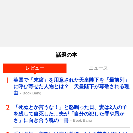
話題の本
レビュー
ニュース
英国で「末席」を用意された天皇陛下を「最前列」
に呼び寄せた人物とは？ 天皇陛下が尊敬される理
由
Book Bang
「死ぬとか言うな！」と怒鳴った日、妻は2人の子
を残して自死した…夫が「自分の犯した罪や愚か
さ」に向き合う魂の一冊
Book Bang