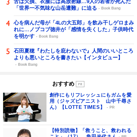
舌は欠損、衣服には高放射線…9人の若者が死んだ
「世界一不気味な山岳遭難」に迫る
Book Bang
心を病んだ母が「4Lの大五郎」を飲み干しゲロまみ
れに…ノブコブ徳井が「感情を失くした」子供時代
を明かす
Book Bang
石田夏穂『わたしを庇わないで』人間のいいところ
よりも悪いところを書きたい【インタビュー】
Book Bang
おすすめ
創作にもリフレッシュにもガムを愛
用（ジャズピアニスト 山中千尋さ
ん）【LOTTE TIMES】
PR
【特別読物】「救うこと、救われる
こと」（17） 角田光代さん
PR