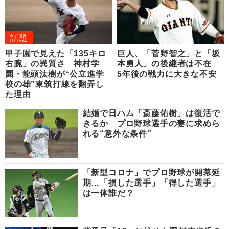
話題
甲子園で見えた「135キロ
巨人、「菅野智之」と「坂
右腕」の異質さ 神村学
本勇人」の後継者は不在
園・龍頭汰樹が“公立進学
5年後の戦力に大きな不安
校の雄”東筑打線を翻弄し
た理由
結婚で日ハム「斎藤佑樹」は復活で
きるか プロ野球選手の妻に求めら
れる“意外な条件”
「新型コロナ」でプロ野球が開幕延
期…「損した選手」「得した選手」
は一体誰だ？