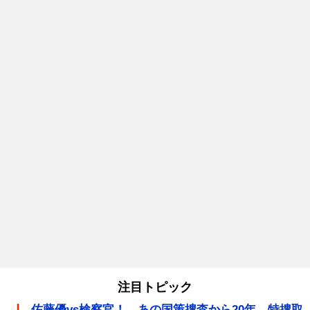
注目トピック
佐藤優vs検察官！ あの国策捜査から20年、特捜取