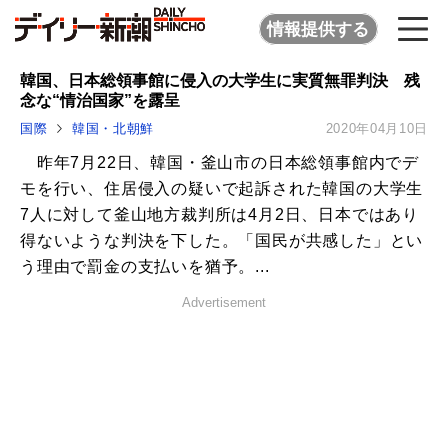
情報提供する
韓国、日本総領事館に侵入の大学生に実質無罪判決 残
念な“情治国家”を露呈
国際
韓国・北朝鮮
2020年04月10日
昨年7月22日、韓国・釜山市の日本総領事館内でデ
モを行い、住居侵入の疑いで起訴された韓国の大学生
7人に対して釜山地方裁判所は4月2日、日本ではあり
得ないような判決を下した。「国民が共感した」とい
う理由で罰金の支払いを猶予。...
Advertisement