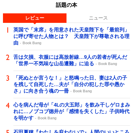
話題の本
レビュー
ニュース
英国で「末席」を用意された天皇陛下を「最前列」
に呼び寄せた人物とは？ 天皇陛下が尊敬される理
由
Book Bang
舌は欠損、衣服には高放射線…9人の若者が死んだ
「世界一不気味な山岳遭難」に迫る
Book Bang
「死ぬとか言うな！」と怒鳴った日、妻は2人の子
を残して自死した…夫が「自分の犯した罪や愚か
さ」に向き合う魂の一冊
Book Bang
心を病んだ母が「4Lの大五郎」を飲み干しゲロまみ
れに…ノブコブ徳井が「感情を失くした」子供時代
を明かす
Book Bang
石田夏穂『わたしを庇わないで』人間のいいところ