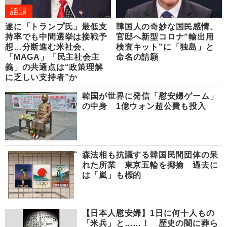
話題
遂に「トランプ氏」最低支
韓国人の奇妙な国民感情、
持率でも中間選挙は接戦予
官邸へ新型コロナ“輸出用
想…分断進む米社会、
検査キット”に「独島」と
「MAGA」「民主社会主
命名の請願
義」の共通点は“政策理解
に乏しい支持者”か
韓国が世界に発信「慰安婦ゲーム」
の中身 1億ウォン超公費も投入
森法相も抗議する韓国民間団体の呆
れた所業 東京五輪を揶揄 過去に
は「嵐」も標的
【日本人慰安婦】1日に何十人もの
「米兵」と……！ 歴史の闇に葬ら