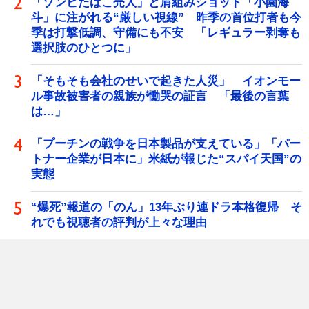
「ゾンビたばこ売人」と肩組みショット「小園海
斗」に注がれる“厳しい視線” 昨季の首位打者も今
季は打撃低調、守備にも不安 「レギュラー剥奪も
選択肢のひとつに」
「そもそも会社のせいで起きた人災」 イオンモー
ル事故被害者の親族が慟哭の証言 「最後の言葉
は…」
「プーチンの戦争を日本製品が支えている」「パー
トナー企業が日本に」米紙が報じた“スパイ天国”の
実態
“爆死”報道の「のん」13年ぶり連ドラ本格復帰 そ
れでも視聴者の評判が上々な理由