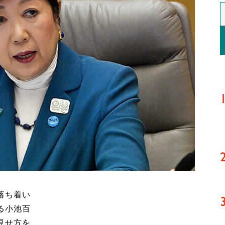
落ち着い
る小池百
見せ方を