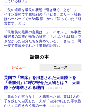
っている様子」
「父の遺産を最良の状態で引き継ぐことが…」
イオン爆発で非難殺到の「ハビタ」エリート社長
はハーバードでMBA取得 かつて語っていた「経
営哲学」とは
「玖瑠美の最期の言葉は…」 イオンモール事故
被害者の親族が慟哭の証言 「おばたちは制止で
きなかった自分たちを責めている」 さらに、間
一髪で事故を免れた従業員の証言も
話題の本
レビュー
ニュース
英国で「末席」を用意された天皇陛下を
「最前列」に呼び寄せた人物とは？ 天皇
陛下が尊敬される理由
Book Bang
「死ぬとか言うな！」と怒鳴った日、妻は2人の
子を残して自死した…夫が「自分の犯した罪や愚
かさ」に向き合う魂の一冊
Book Bang