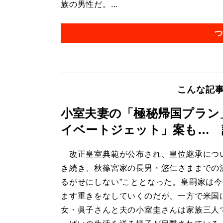
族の男性だ。...
つ
こんな記
小室夫妻の「極秘帰国プラン
イベートジェット」案も… 
改正皇室典範が公布され、皇位継承につ
き続き、秋篠宮家の長男・悠仁さままでの
るがせにしない”こととなった。皇嗣家は
ます重きをなしていくのだが、一方で米国
女・眞子さんと夫の小室圭さんは家族三人