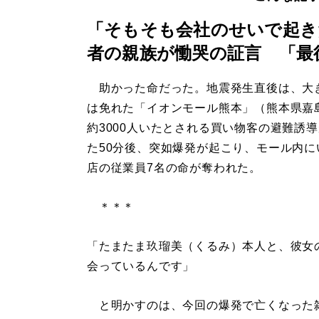
「そもそも会社のせいで起き
者の親族が慟哭の証言 「最
助かった命だった。地震発生直後は、大
は免れた「イオンモール熊本」（熊本県嘉
約3000人いたとされる買い物客の避難誘
た50分後、突如爆発が起こり、モール内に
店の従業員7名の命が奪われた。
＊＊＊
「たまたま玖瑠美（くるみ）本人と、彼女
会っているんです」
と明かすのは、今回の爆発で亡くなった雑