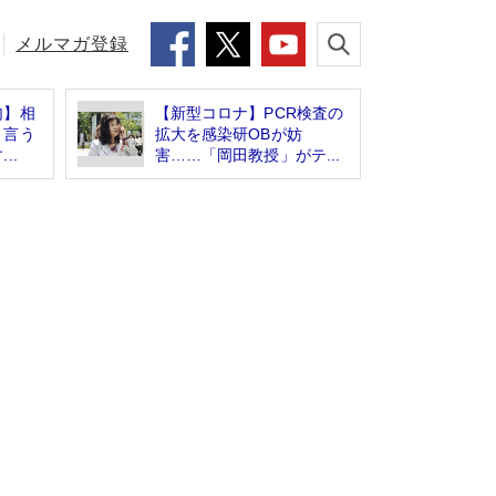
メルマガ登録
句】相
【新型コロナ】PCR検査の
う言う
拡大を感染研OBが妨
..
害……「岡田教授」がテ...