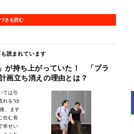
づきを読む
事も読まれています
」が持ち上がっていた！ 「プラ
計画立ち消えの理由とは？
いては引
流れを“ゆ
今後、ます
に住む長
で幸せい