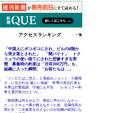
アクセスランキング
一覧
「中国人にボコボコにされ、ビルの6階か
ら突き落とされた」 「闇バイト」 トク
リュウの使い捨てにされた悲惨すぎる実
態 募集時の約束は「月収300万円」も、
組織に入った瞬間、「お前たちは…」
「ゾンビたばこ売人」と肩組みショット「小園海
斗」に注がれる“厳しい視線” 昨季の首位打者も
今季は打撃低調、守備にも不安 「レギュラー剥
奪も選択肢のひとつに」
「救助隊は何もせんで、満足に声かけしなかっ
た」レスキュー隊が救えなかった命 近隣住民が
明かす「二次被害を出さないのが訓練の鉄則にな