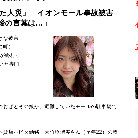
た人災」 イオンモール事故被害
後の言葉は…」
きな被害
島町）。
導が終わっ
いた専門
のおばとその娘が、避難していたモールの駐車場で
貨店ハビタ勤務・大竹玖瑠美さん（享年22）の親