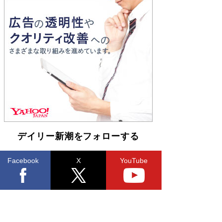
Book Bang
「『火垂るの墓』は、大嘘である」原作者が抱き
続けた“自責の念”とは…「自己憐憫は描きたくな
い」監督が徹底的にこだわったこと（後編） #
戦争の記憶
Book Bang
デイリー新潮をフォローする
Facebook
X
YouTube