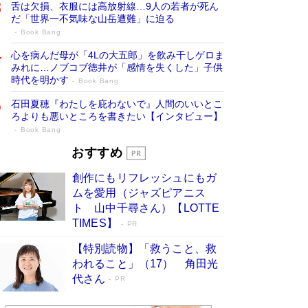
舌は欠損、衣服には高放射線…9人の若者が死ん
だ「世界一不気味な山岳遭難」に迫る
Book Bang
心を病んだ母が「4Lの大五郎」を飲み干しゲロま
みれに…ノブコブ徳井が「感情を失くした」子供
時代を明かす
Book Bang
石田夏穂『わたしを庇わないで』人間のいいとこ
ろよりも悪いところを書きたい【インタビュー】
Book Bang
73歳でも働くしかない 「老後レス時代」
おすすめ
に交通誘導員の独白が話題
Book Bang
創作にもリフレッシュにもガ
「なんで？ そんな馬鹿な……」90歳になった作
ムを愛用（ジャズピアニス
家・阿刀田高さんが、ひとり暮らしの生活を明か
ト 山中千尋さん）【LOTTE
す
Book Bang
TIMES】
PR
追悼・東野圭吾さん 週間ベストセラーランキン
【特別読物】「救うこと、救
グに『容疑者Xの献身』『白夜行』など代表作が
われること」（17） 角田光
並ぶ［文庫ベストセラー］
Book Bang
代さん
PR
和田秀樹の70代、80代向け新書がベスト3を独
占 上半期1位にも選出［新書ベストセラー］