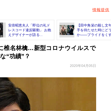
情報提供
安倍昭恵夫人「即位の礼ド
【田中角栄の殺し文
レスコード違反騒動」 お抱
手を待たせた時にど
えデザイナーが語る...
か――プライドをくす.
に椎名林檎…新型コロナウイルスで
な“功績”？
2020年04月05日