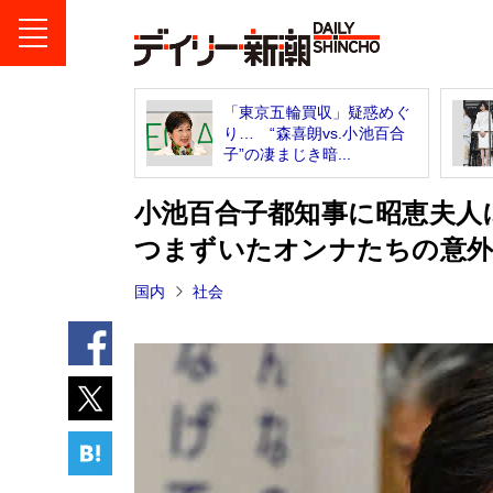
「東京五輪買収」疑惑めぐ
り… “森喜朗vs.小池百合
子”の凄まじき暗...
小池百合子都知事に昭恵夫人
つまずいたオンナたちの意外
国内
社会