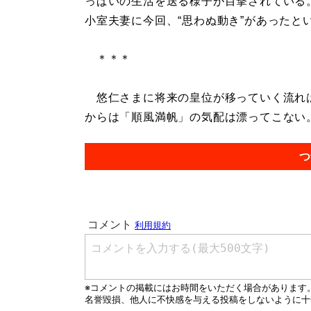
っぱいの生活を送る様子が目撃されている
小室夫妻に今回、“思わぬ動き”があったと
＊＊＊
悠仁さまに将来の皇位が移っていく流れは
からは「順風満帆」の気配は漂ってこない。.
つ