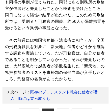
も同様の事例が伝えられた。同郡にある刑務所の刑務
官が信者だと発覚したことから検査を受けたところ、
同日になって陽性の結果が出たのだ。このため同刑務
所では、受刑者と刑務官の同僚、約50人が隔離措置を
受けるという異例の事態となった。
その前週には韓国法務部（法務省に相当）が、全国
の刑務所職員を対象に「新天地」信者かどうかを確認
する調査を実施している。だが刑務官は、自分が信者
であることを明かしていなかった。それが発覚したの
は、大邱広域市で感染者が多数発生した「新天地」の
礼拝参加者のリストを青松郡の保健当局が入手したと
ころ、刑務官の名前があったからだ。
次ページ：
既存のプロテスタント教会に信者が潜
入、時には乗っ取りも