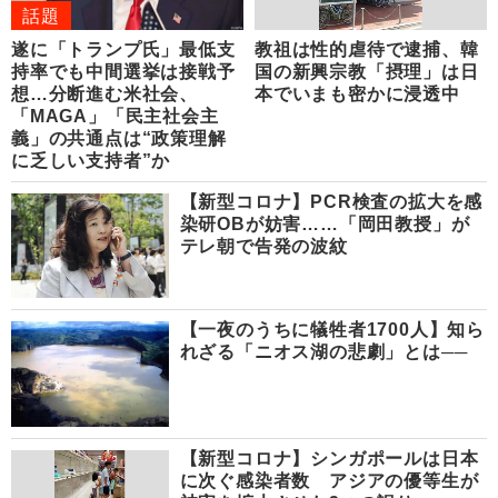
話題
遂に「トランプ氏」最低支
教祖は性的虐待で逮捕、韓
持率でも中間選挙は接戦予
国の新興宗教「摂理」は日
想…分断進む米社会、
本でいまも密かに浸透中
「MAGA」「民主社会主
義」の共通点は“政策理解
に乏しい支持者”か
【新型コロナ】PCR検査の拡大を感
染研OBが妨害……「岡田教授」が
テレ朝で告発の波紋
【一夜のうちに犠牲者1700人】知ら
れざる「ニオス湖の悲劇」とは──
【新型コロナ】シンガポールは日本
に次ぐ感染者数 アジアの優等生が