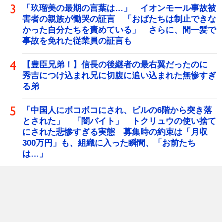
「玖瑠美の最期の言葉は…」 イオンモール事故被
害者の親族が慟哭の証言 「おばたちは制止できな
かった自分たちを責めている」 さらに、間一髪で
事故を免れた従業員の証言も
【豊臣兄弟！】信長の後継者の最右翼だったのに
秀吉につけ込まれ兄に切腹に追い込まれた無惨すぎ
る弟
「中国人にボコボコにされ、ビルの6階から突き落
とされた」 「闇バイト」 トクリュウの使い捨て
にされた悲惨すぎる実態 募集時の約束は「月収
300万円」も、組織に入った瞬間、「お前たち
は…」