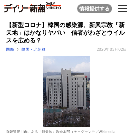
情報提供する
【新型コロナ】韓国の感染源、新興宗教「新
天地」はかなりヤバい 信者がわざとウイル
スを広める？
国際
韓国・北朝鮮
2020年03月02日
京畿道果川市にある「新天地」教会本部（チェグァンモ／Wikimedia