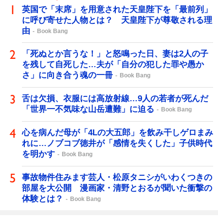
英国で「末席」を用意された天皇陛下を「最前列」
に呼び寄せた人物とは？ 天皇陛下が尊敬される理
由
Book Bang
「死ぬとか言うな！」と怒鳴った日、妻は2人の子
を残して自死した…夫が「自分の犯した罪や愚か
さ」に向き合う魂の一冊
Book Bang
舌は欠損、衣服には高放射線…9人の若者が死んだ
「世界一不気味な山岳遭難」に迫る
Book Bang
心を病んだ母が「4Lの大五郎」を飲み干しゲロまみ
れに…ノブコブ徳井が「感情を失くした」子供時代
を明かす
Book Bang
事故物件住みます芸人・松原タニシがいわくつきの
部屋を大公開 漫画家・清野とおるが聞いた衝撃の
体験とは？
Book Bang