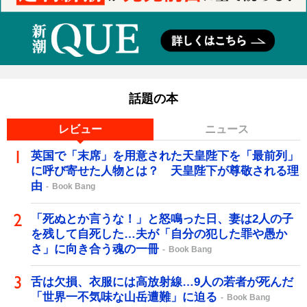
話題の本
レビュー
ニュース
英国で「末席」を用意された天皇陛下を「最前列」
に呼び寄せた人物とは？ 天皇陛下が尊敬される理
由
Book Bang
「死ぬとか言うな！」と怒鳴った日、妻は2人の子
を残して自死した…夫が「自分の犯した罪や愚か
さ」に向き合う魂の一冊
Book Bang
舌は欠損、衣服には高放射線…9人の若者が死んだ
「世界一不気味な山岳遭難」に迫る
Book Bang