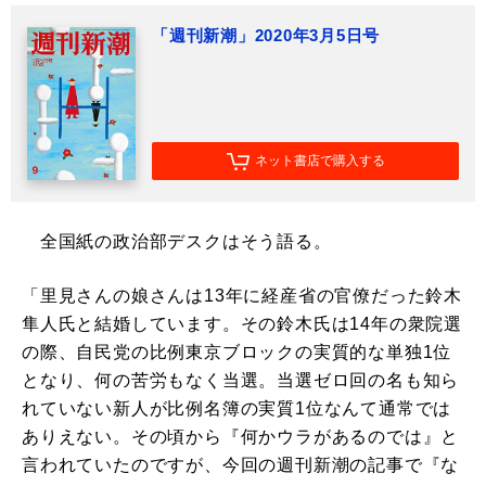
「週刊新潮」2020年3月5日号
ネット書店で購入する
全国紙の政治部デスクはそう語る。
「里見さんの娘さんは13年に経産省の官僚だった鈴木
隼人氏と結婚しています。その鈴木氏は14年の衆院選
の際、自民党の比例東京ブロックの実質的な単独1位
となり、何の苦労もなく当選。当選ゼロ回の名も知ら
れていない新人が比例名簿の実質1位なんて通常では
ありえない。その頃から『何かウラがあるのでは』と
言われていたのですが、今回の週刊新潮の記事で『な