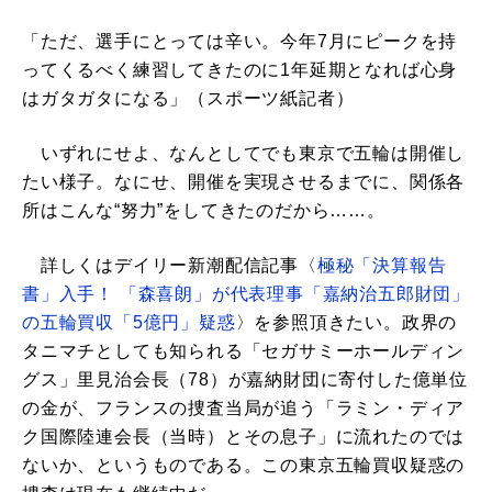
「ただ、選手にとっては辛い。今年7月にピークを持
ってくるべく練習してきたのに1年延期となれば心身
はガタガタになる」（スポーツ紙記者）
いずれにせよ、なんとしてでも東京で五輪は開催し
たい様子。なにせ、開催を実現させるまでに、関係各
所はこんな“努力”をしてきたのだから……。
詳しくはデイリー新潮配信記事〈
極秘「決算報告
書」入手！ 「森喜朗」が代表理事「嘉納治五郎財団」
の五輪買収「5億円」疑惑
〉を参照頂きたい。政界の
タニマチとしても知られる「セガサミーホールディン
グス」里見治会長（78）が嘉納財団に寄付した億単位
の金が、フランスの捜査当局が追う「ラミン・ディア
ク国際陸連会長（当時）とその息子」に流れたのでは
ないか、というものである。この東京五輪買収疑惑の