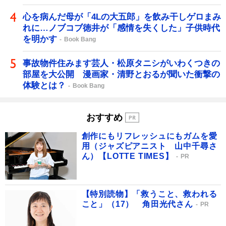
心を病んだ母が「4Lの大五郎」を飲み干しゲロまみ
れに…ノブコブ徳井が「感情を失くした」子供時代
を明かす
Book Bang
事故物件住みます芸人・松原タニシがいわくつきの
部屋を大公開 漫画家・清野とおるが聞いた衝撃の
体験とは？
Book Bang
おすすめ
創作にもリフレッシュにもガムを愛
用（ジャズピアニスト 山中千尋さ
ん）【LOTTE TIMES】
PR
【特別読物】「救うこと、救われる
こと」（17） 角田光代さん
PR