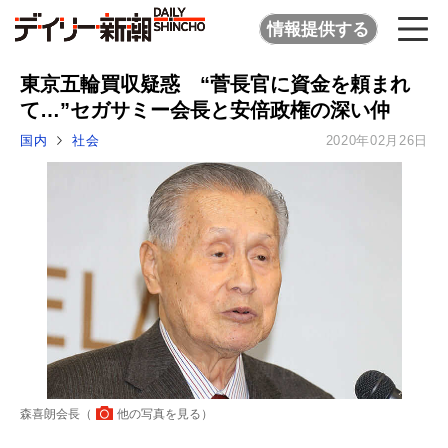
情報提供する
東京五輪買収疑惑 “菅長官に資金を頼まれ
て…”セガサミー会長と安倍政権の深い仲
国内
社会
2020年02月26日
森喜朗会長（
他の写真を見る
）