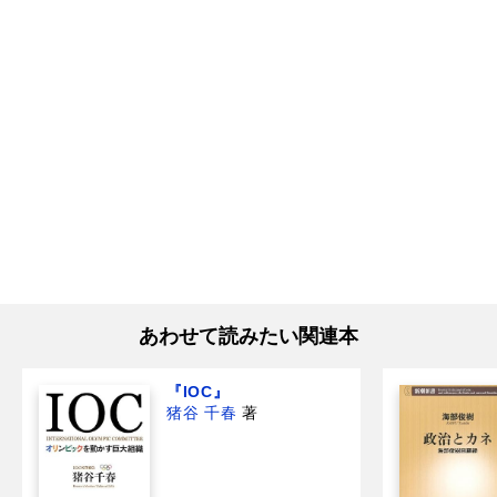
あわせて読みたい関連本
『IOC』
猪谷 千春
著