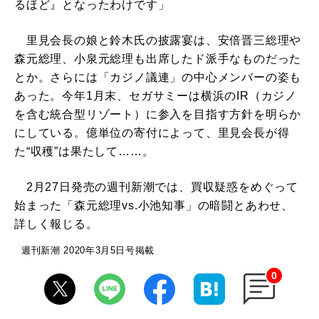
るほど』となったわけです」
里見会長の娘と鈴木氏の披露宴は、安倍晋三総理や
森元総理、小泉元総理も出席したド派手なものだった
とか。さらには「カジノ議連」の中心メンバーの姿も
あった。今年1月末、セガサミーは横浜のIR（カジノ
を含む統合型リゾート）に参入を目指す方針を明らか
にしている。億単位の寄付によって、里見会長が得
た“収穫”は果たして……。
2月27日発売の週刊新潮では、買収疑惑をめぐって
始まった「森元総理vs.小池知事」の暗闘とあわせ、
詳しく報じる。
週刊新潮 2020年3月5日号掲載
0