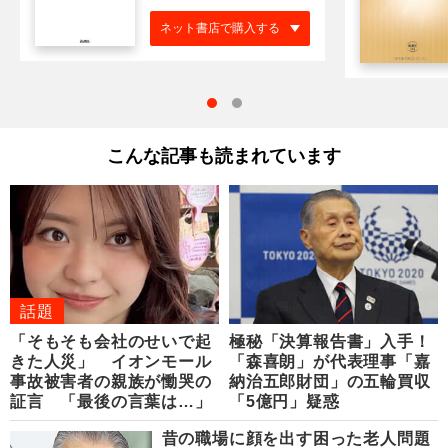
ネット書店で購入する
こんな記事も読まれています
話題
「そもそも会社のせいで起
極秘「決算報告書」入手！
きた人災」 イオンモール
「森喜朗」が代表理事「嘉
事故被害者の親族が慟哭の
納治五郎財団」の五輪買収
証言 「最後の言葉は…」
「5億円」疑惑
昔の職場に顔を出す困った老人問題