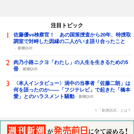
注目トピック
佐藤優vs検察官！ あの国策捜査から20年、特捜取
調室で対峙した因縁の二人がいま語り合ったこと
新潮QUE
肉乃小路ニクヨ「わたし」の人生を生きるための5
冊
新潮QUE
〈本人インタビュー〉渦中の当事者「佐藤二朗」は
何を語ったのか――「フジテレビ」で起きた「橋本
愛」とのハラスメント騒動
新潮QUE
「新潮QUE」とは？