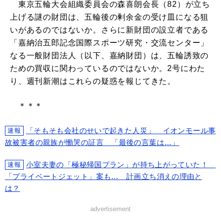
東京五輪大会組織委員会の森喜朗会長（82）が立ち
上げる謎の財団は、五輪後の剰余金の受け皿になる狙
いがあるのではないか。さらに新財団の設立者である
「嘉納治五郎記念国際スポーツ研究・交流センター」
なる一般財団法人（以下、嘉納財団）は、五輪誘致の
ための買収に関わっているのではないか。2号にわた
り、週刊新潮はこれらの疑惑を報じてきた。
＊＊＊
「そもそも会社のせいで起きた人災」 イオンモール事
速報
故被害者の親族が慟哭の証言 「最後の言葉は…」
小室夫妻の「極秘帰国プラン」が持ち上がっていた！
速報
「プライベートジェット」案も… 計画立ち消えの理由と
は？
advertisement