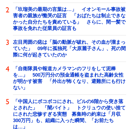
「玖瑠美の最期の言葉は…」 イオンモール事故被
害者の親族が慟哭の証言 「おばたちは制止できな
かった自分たちを責めている」 さらに、間一髪で
事故を免れた従業員の証言も
左目周囲の痣は「脳の動脈が破れ、その血が溜まっ
ていた」 09年に孤独死「大原麗子さん」、死の間
際に何が起きていたのか
「自衛隊員や報道カメラマンのフリをして泥棒
を…」 500万円分の預金通帳を盗まれた高齢女性
が明かす被害 「外出が怖くなり、避難所にも行け
ない」
「中国人にボコボコにされ、ビルの6階から突き落
とされた」 「闇バイト」 トクリュウの使い捨て
にされた悲惨すぎる実態 募集時の約束は「月収
300万円」も、組織に入った瞬間、「お前たち
は…」