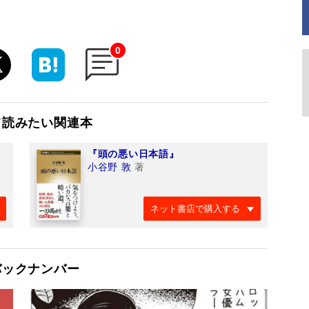
0
て読みたい関連本
『頭の悪い日本語』
小谷野 敦
著
ネット書店で購入する
バックナンバー