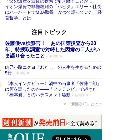
「父の遺産を最良の状態で引き継ぐことが…」
イオン爆発で非難殺到の「ハビタ」エリート社長
はハーバードでMBA取得 かつて語っていた「経
営哲学」とは
注目トピック
佐藤優vs検察官！ あの国策捜査から20
年、特捜取調室で対峙した因縁の二人がい
ま語り合ったこと
新潮QUE
肉乃小路ニクヨ「わたし」の人生を生きるための
5冊
新潮QUE
〈本人インタビュー〉渦中の当事者「佐藤二朗」
は何を語ったのか――「フジテレビ」で起きた
「橋本愛」とのハラスメント騒動
新潮QUE
「新潮QUE」とは？