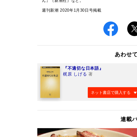
ん』（新潮社）など。
週刊新潮 2020年1月30日号掲載
あわせ
『不適切な日本語』
梶原 しげる
著
ネット書店で購入する
連載