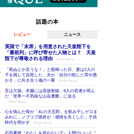
話題の本
レビュー
ニュース
英国で「末席」を用意された天皇陛下を
「最前列」に呼び寄せた人物とは？ 天皇
陛下が尊敬される理由
Book Bang
「死ぬとか言うな！」と怒鳴った日、妻は2人の
子を残して自死した…夫が「自分の犯した罪や愚
かさ」に向き合う魂の一冊
Book Bang
舌は欠損、衣服には高放射線…9人の若者が死ん
だ「世界一不気味な山岳遭難」に迫る
Book Bang
心を病んだ母が「4Lの大五郎」を飲み干しゲロま
みれに…ノブコブ徳井が「感情を失くした」子供
時代を明かす
Book Bang
石田夏穂『わたしを庇わないで』人間のいいとこ