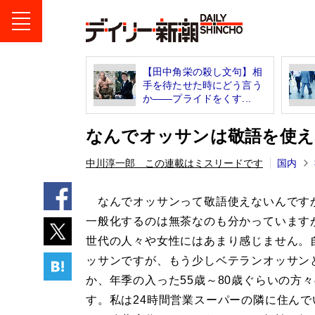
【田中角栄の殺し文句】相
手を待たせた時にどう言う
か――プライドをくす...
なんでオッサンは敬語を使え
中川淳一郎 この連載はミスリードです
国内
なんでオッサンって敬語使えないんで
一般化するのは無茶なのも分かっています
世代の人々や女性にはあまり感じません。
ッサンですが、もう少しベテランオッサン
か、年季の入った55歳～80歳ぐらいの方
す。私は24時間営業スーパーの隣に住んで