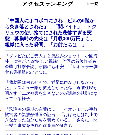
アクセスランキング
一覧
「中国人にボコボコにされ、ビルの6階か
ら突き落とされた」 「闇バイト」 トク
リュウの使い捨てにされた悲惨すぎる実
態 募集時の約束は「月収300万円」も、
組織に入った瞬間、「お前たちは…」
「ゾンビたばこ売人」と肩組みショット「小園海
斗」に注がれる“厳しい視線” 昨季の首位打者も
今季は打撃低調、守備にも不安 「レギュラー剥
奪も選択肢のひとつに」
「救助隊は何もせんで、満足に声かけしなかっ
た」レスキュー隊が救えなかった命 近隣住民が
明かす「二次被害を出さないのが訓練の鉄則にな
っている様子」
「玖瑠美の最期の言葉は…」 イオンモール事故
被害者の親族が慟哭の証言 「おばたちは制止で
きなかった自分たちを責めている」 さらに、間
一髪で事故を免れた従業員の証言も