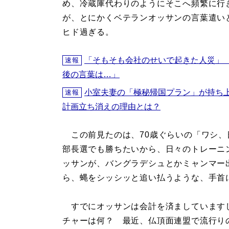
め、冷蔵庫代わりのようにそこへ頻繁に行
が、とにかくベテランオッサンの言葉遣い
ヒド過ぎる。
「そもそも会社のせいで起きた人災」
速報
後の言葉は…」
小室夫妻の「極秘帰国プラン」が持ち
速報
計画立ち消えの理由とは？
この前見たのは、70歳ぐらいの「ワシ、
部長選でも勝ちたいから、日々のトレーニ
ッサンが、バングラデシュとかミャンマー
ら、蝿をシッシッと追い払うような、手首
すでにオッサンは会計を済ましています
チャーは何？ 最近、仏頂面連盟で流行り