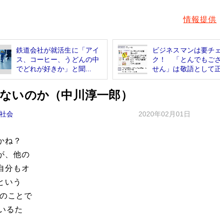
情報提供
鉄道会社が就活生に「アイ
ビジネスマンは要チ
ス、コーヒー、うどんの中
ク！ 「とんでもご
でどれが好きか」と聞...
せん」は敬語として正し
ないのか（中川淳一郎）
社会
2020年02月01日
すかね？
が、他の
自分もオ
という
々のことで
いるた