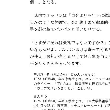
個！」となる。
店内でオッサンは「自分よりも年下に敬
るかのような態度で、会計終了まで徹底的
手を顔の脇でパンパンと叩いたりする。
「さすがにそれは失礼ではないですか？」
いなもんだよ。パンパン叩けば寄ってくる
が使え、お礼が言えるだけで好印象を与え
事をたくさんもらってます。
中川淳一郎（なかがわ・じゅんいちろう）
1973（昭和48）年東京都生まれ。ネットニュース
のライター、「TVブロス」編集者等を経て現在に
『ウェブでメシを食うということ』等。
まんきつ
1975（昭和50）年埼玉県生まれ。日本大学藝
で注目を浴び、漫画家、イラストレーターとして