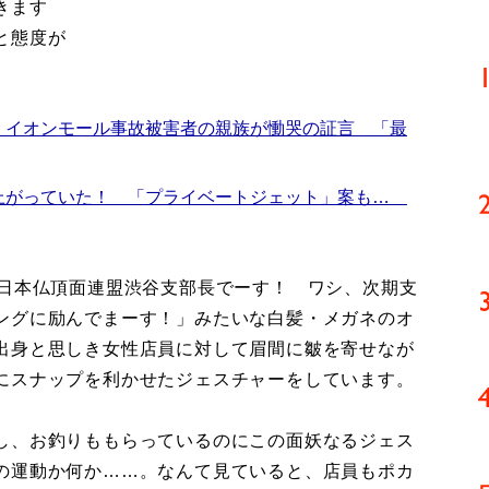
きます
と態度が
 イオンモール事故被害者の親族が慟哭の証言 「最
上がっていた！ 「プライベートジェット」案も…
日本仏頂面連盟渋谷支部長でーす！ ワシ、次期支
ングに励んでまーす！」みたいな白髪・メガネのオ
出身と思しき女性店員に対して眉間に皺を寄せなが
にスナップを利かせたジェスチャーをしています。
し、お釣りももらっているのにこの面妖なるジェス
の運動か何か……。なんて見ていると、店員もポカ