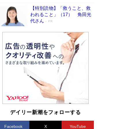
【特別読物】「救うこと、救
われること」（17） 角田光
代さん
PR
デイリー新潮をフォローする
Facebook
X
YouTube