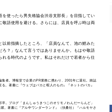
語を使ったら男失格協会渋谷支部長」を目指してい
に敬語使用を避ける。さらには、店員を呼ぶ時は両
と以前指摘したところ、「店員なんて、池の鯉みた
だろ？」なんて言うではありませんか。もはや敬語
られる時代のようです。私はそれだけで若者から仕
編集者。博報堂で企業のPR業務に携わり、2001年に退社。雑誌
至る。著書に『ウェブはバカと暇人のもの』『ネットのバカ』
術学部卒。ブログ「まんしゅうきつこのオリモノわんだーらんど」
活躍。著書に『アル中ワンダーランド』（扶桑社）『ハルモヤさ