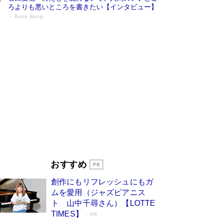
ろよりも悪いところを書きたい【インタビュー】
Book Bang
73歳でも働くしかない 「老後レス時代」
に交通誘導員の独白が話題
Book Bang
「なんで？ そんな馬鹿な……」90歳になった作
家・阿刀田高さんが、ひとり暮らしの生活を明か
す
Book Bang
追悼・東野圭吾さん 週間ベストセラーランキン
グに『容疑者Xの献身』『白夜行』など代表作が
並ぶ［文庫ベストセラー］
Book Bang
和田秀樹の70代、80代向け新書がベスト3を独
占 上半期1位にも選出［新書ベストセラー］
Book Bang
「『火垂るの墓』は、大嘘である」原作者が抱き
おすすめ
続けた“自責の念”とは…「自己憐憫は描きたくな
い」監督が徹底的にこだわったこと（後編） #
創作にもリフレッシュにもガ
戦争の記憶
Book Bang
ムを愛用（ジャズピアニス
ト 山中千尋さん）【LOTTE
TIMES】
PR