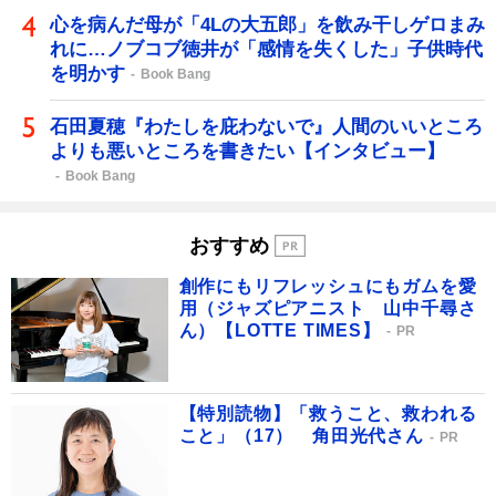
心を病んだ母が「4Lの大五郎」を飲み干しゲロまみ
れに…ノブコブ徳井が「感情を失くした」子供時代
を明かす
Book Bang
石田夏穂『わたしを庇わないで』人間のいいところ
よりも悪いところを書きたい【インタビュー】
Book Bang
おすすめ
創作にもリフレッシュにもガムを愛
用（ジャズピアニスト 山中千尋さ
ん）【LOTTE TIMES】
PR
【特別読物】「救うこと、救われる
こと」（17） 角田光代さん
PR