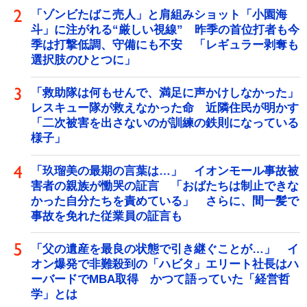
「ゾンビたばこ売人」と肩組みショット「小園海
斗」に注がれる“厳しい視線” 昨季の首位打者も今
季は打撃低調、守備にも不安 「レギュラー剥奪も
選択肢のひとつに」
「救助隊は何もせんで、満足に声かけしなかった」
レスキュー隊が救えなかった命 近隣住民が明かす
「二次被害を出さないのが訓練の鉄則になっている
様子」
「玖瑠美の最期の言葉は…」 イオンモール事故被
害者の親族が慟哭の証言 「おばたちは制止できな
かった自分たちを責めている」 さらに、間一髪で
事故を免れた従業員の証言も
「父の遺産を最良の状態で引き継ぐことが…」 イ
オン爆発で非難殺到の「ハビタ」エリート社長はハ
ーバードでMBA取得 かつて語っていた「経営哲
学」とは