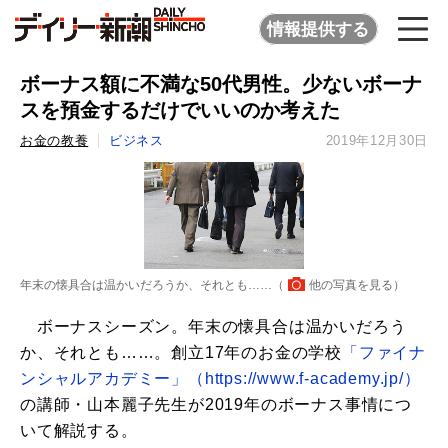
情報提供する
ボーナス額に不満な50代男性。少ないボーナ
スを預金するだけでいいのか考えた
お金の教養
ビジネス
2019年12月30日
年末の懐具合は温かいだろうか、それとも……（
他の写真を見る
）
ボーナスシーズン。年末の懐具合は温かいだろう
か、それとも……。創立17年のお金の学校
「ファイナ
ンシャルアカデミー」（https://www.f-academy.jp/）
の講師・山本麗子先生が2019年のボーナス事情につ
いて解説する。