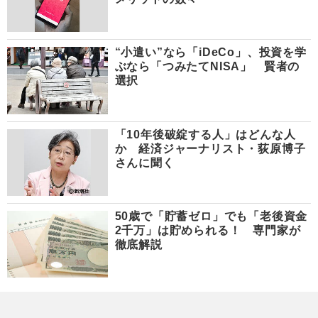
“小遣い”なら「iDeCo」、投資を学
ぶなら「つみたてNISA」 賢者の
選択
「10年後破綻する人」はどんな人
か 経済ジャーナリスト・荻原博子
さんに聞く
50歳で「貯蓄ゼロ」でも「老後資金
2千万」は貯められる！ 専門家が
徹底解説