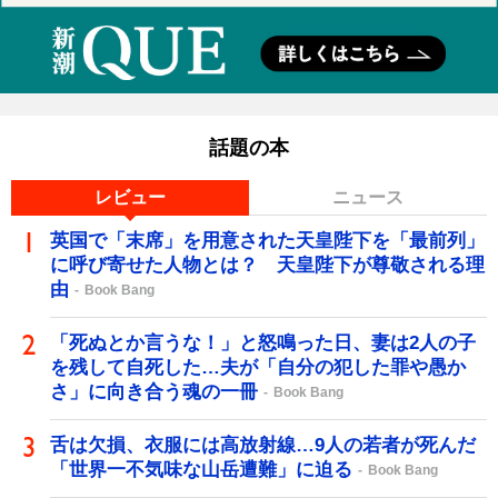
話題の本
レビュー
ニュース
英国で「末席」を用意された天皇陛下を「最前列」
に呼び寄せた人物とは？ 天皇陛下が尊敬される理
由
Book Bang
「死ぬとか言うな！」と怒鳴った日、妻は2人の子
を残して自死した…夫が「自分の犯した罪や愚か
さ」に向き合う魂の一冊
Book Bang
舌は欠損、衣服には高放射線…9人の若者が死んだ
「世界一不気味な山岳遭難」に迫る
Book Bang