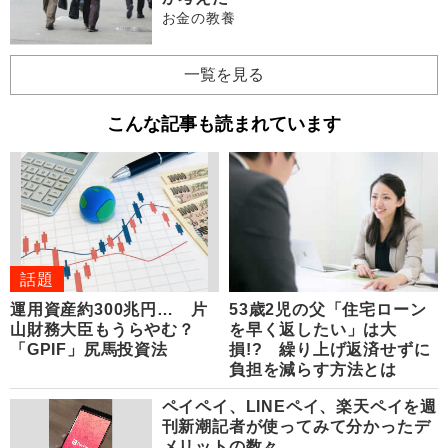
お金の教養
一覧を見る
こんな記事も読まれています
話題
運用資産約300兆円… 片
53歳2児の父「住宅ローン
山財務大臣もうらやむ？
を早く返したい」は大
「GPIF」尻馬投資法
損!? 繰り上げ返済せずに
負担を減らす方法とは
ペイペイ、LINEペイ、楽天ペイを週
刊新潮記者が使ってみて分かったデ
メリットの数々