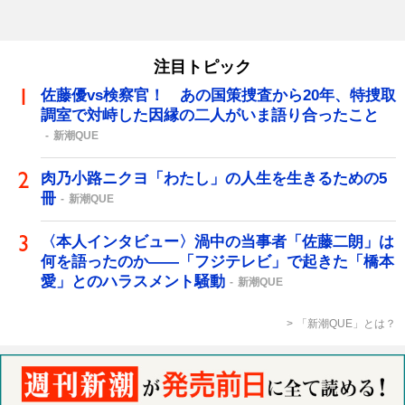
注目トピック
佐藤優vs検察官！ あの国策捜査から20年、特捜取
調室で対峙した因縁の二人がいま語り合ったこと
新潮QUE
肉乃小路ニクヨ「わたし」の人生を生きるための5
冊
新潮QUE
〈本人インタビュー〉渦中の当事者「佐藤二朗」は
何を語ったのか――「フジテレビ」で起きた「橋本
愛」とのハラスメント騒動
新潮QUE
「新潮QUE」とは？