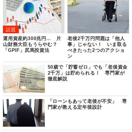
話題
運用資産約300兆円… 片
老後2千万円問題は「他人
山財務大臣もうらやむ？
事」じゃない！ いま取る
「GPIF」尻馬投資法
べきたった2つのアクショ
ン
50歳で「貯蓄ゼロ」でも「老後資金
2千万」は貯められる！ 専門家が
徹底解説
「ローンもあって老後が不安」 専
門家が教える定年後設計