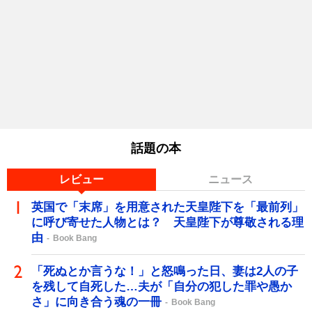
話題の本
レビュー
ニュース
英国で「末席」を用意された天皇陛下を「最前列」
に呼び寄せた人物とは？ 天皇陛下が尊敬される理
由
Book Bang
「死ぬとか言うな！」と怒鳴った日、妻は2人の子
を残して自死した…夫が「自分の犯した罪や愚か
さ」に向き合う魂の一冊
Book Bang