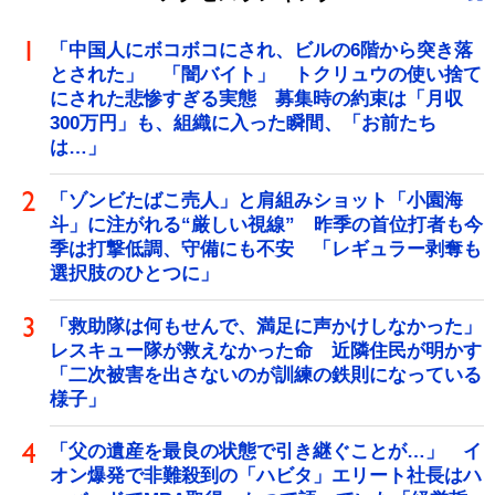
「中国人にボコボコにされ、ビルの6階から突き落
とされた」 「闇バイト」 トクリュウの使い捨て
にされた悲惨すぎる実態 募集時の約束は「月収
300万円」も、組織に入った瞬間、「お前たち
は…」
「ゾンビたばこ売人」と肩組みショット「小園海
斗」に注がれる“厳しい視線” 昨季の首位打者も今
季は打撃低調、守備にも不安 「レギュラー剥奪も
選択肢のひとつに」
「救助隊は何もせんで、満足に声かけしなかった」
レスキュー隊が救えなかった命 近隣住民が明かす
「二次被害を出さないのが訓練の鉄則になっている
様子」
「父の遺産を最良の状態で引き継ぐことが…」 イ
オン爆発で非難殺到の「ハビタ」エリート社長はハ