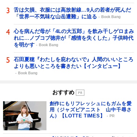
舌は欠損、衣服には高放射線…9人の若者が死んだ
「世界一不気味な山岳遭難」に迫る
Book Bang
心を病んだ母が「4Lの大五郎」を飲み干しゲロまみ
れに…ノブコブ徳井が「感情を失くした」子供時代
を明かす
Book Bang
石田夏穂『わたしを庇わないで』人間のいいところ
よりも悪いところを書きたい【インタビュー】
Book Bang
おすすめ
創作にもリフレッシュにもガムを愛
用（ジャズピアニスト 山中千尋さ
ん）【LOTTE TIMES】
PR