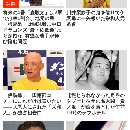
話題
将来の4番「森駿太」は2軍
川井梨紗子の身を借りて伊
で打率1割台、地元の星
調馨に一矢報いた栄和人元
「根尾昂」は制球難…中日
監督
ドラゴンズ“最下位低迷”よ
り深刻な“有望な若手が伸
び悩む問題”
「伊調馨」「田南部コー
【報じられなかった角界の
チ」にこれだけは言いたい
タブー】往年の名大関「貴
――大悪人にされた「栄和
ノ浪」が命を落とした午前
人」が独占初告白
10時のラブホテル