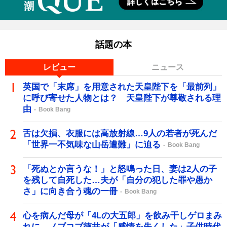
話題の本
レビュー
ニュース
英国で「末席」を用意された天皇陛下を「最前列」
に呼び寄せた人物とは？ 天皇陛下が尊敬される理
由
Book Bang
舌は欠損、衣服には高放射線…9人の若者が死んだ
「世界一不気味な山岳遭難」に迫る
Book Bang
「死ぬとか言うな！」と怒鳴った日、妻は2人の子
を残して自死した…夫が「自分の犯した罪や愚か
さ」に向き合う魂の一冊
Book Bang
心を病んだ母が「4Lの大五郎」を飲み干しゲロまみ
れに…ノブコブ徳井が「感情を失くした」子供時代