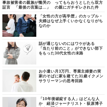
事故被害者の親族が慟哭の
ってもらおうとしたら双方
証言 「最後の言葉は…」
の親にガチギレされた件
「女性の方が高学歴」のカップル・
夫婦はなぜ上手くいかなくなりがち
なのか
話が通じないのにはワケがある
「当たり前のこと」ができない部下
をもった30代女性の末路
お小遣い月3万円、専業主婦妻の実
家のそばに家を建てた31歳イクメン
サラリーマンの思考回路
「10年後破綻する人」はどんな人
か 経済ジャーナリスト・荻原博子