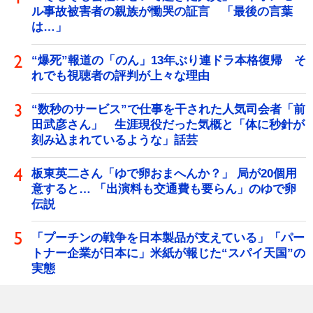
ル事故被害者の親族が慟哭の証言 「最後の言葉
は…」
“爆死”報道の「のん」13年ぶり連ドラ本格復帰 そ
れでも視聴者の評判が上々な理由
“数秒のサービス”で仕事を干された人気司会者「前
田武彦さん」 生涯現役だった気概と「体に秒針が
刻み込まれているような」話芸
板東英二さん「ゆで卵おまへんか？」 局が20個用
意すると… 「出演料も交通費も要らん」のゆで卵
伝説
「プーチンの戦争を日本製品が支えている」「パー
トナー企業が日本に」米紙が報じた“スパイ天国”の
実態