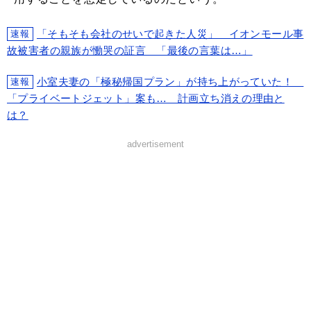
「そもそも会社のせいで起きた人災」 イオンモール事
速報
故被害者の親族が慟哭の証言 「最後の言葉は…」
小室夫妻の「極秘帰国プラン」が持ち上がっていた！
速報
「プライベートジェット」案も… 計画立ち消えの理由と
は？
advertisement