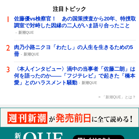
注目トピック
佐藤優vs検察官！ あの国策捜査から20年、特捜取
調室で対峙した因縁の二人がいま語り合ったこと
新潮QUE
肉乃小路ニクヨ「わたし」の人生を生きるための5
冊
新潮QUE
〈本人インタビュー〉渦中の当事者「佐藤二朗」は
何を語ったのか――「フジテレビ」で起きた「橋本
愛」とのハラスメント騒動
新潮QUE
「新潮QUE」とは？