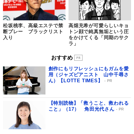
松坂桃李、高級エステで禁
高畑充希が可愛らしいキョ
断プレー ブラックリスト
トン顔で純真無垢という圧
入り
をかけてくる「同期のサク
ラ」
おすすめ
創作にもリフレッシュにもガムを愛
用（ジャズピアニスト 山中千尋さ
ん）【LOTTE TIMES】
PR
【特別読物】「救うこと、救われる
こと」（17） 角田光代さん
PR