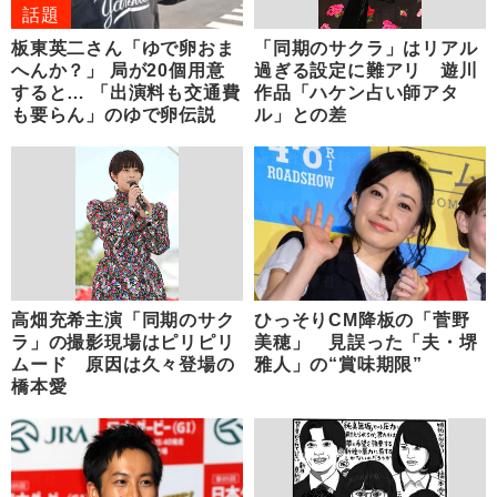
話題
板東英二さん「ゆで卵おま
「同期のサクラ」はリアル
へんか？」 局が20個用意
過ぎる設定に難アリ 遊川
すると… 「出演料も交通費
作品「ハケン占い師アタ
も要らん」のゆで卵伝説
ル」との差
高畑充希主演「同期のサク
ひっそりCM降板の「菅野
ラ」の撮影現場はピリピリ
美穂」 見誤った「夫・堺
ムード 原因は久々登場の
雅人」の“賞味期限”
橋本愛